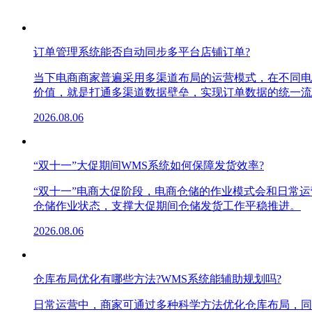
订单管理系统能否自动同步多平台店铺订单?
当下电商商家普遍采用多渠道布局的运营模式，在不同电
价值，就是打通多渠道数据壁垒，实现订单数据的统一流
2026.08.06
“双十一”大促期间WMS系统如何保障发货效率?
“双十一”电商大促阶段，电商仓储的作业模式会和日常
仓储作业状态，支撑大促期间仓储发货工作平稳推进。
2026.08.06
仓库布局优化有哪些方法?WMS系统能辅助规划吗?
日常运营中，商家可通过多种科学方法优化仓库布局，同