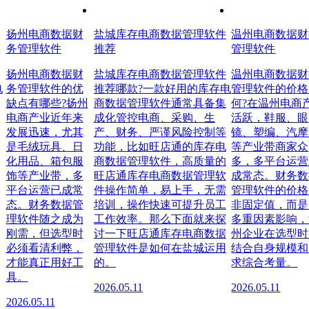
扬州电商数据财
盐城库存电商数据管理软件
温州电商数据财
务管理软件
推荐
管理软件
扬州电商数据财
盐城库存电商数据管理软件
温州电商数据财
电
务管理软件的优
推荐哪款?一款好用的库存电
管理软件的价格
缺点有哪些?扬州
商数据管理软件通常具备集
何?在温州电商
电商产业近年来
成化管控电商、采购、生
活跃，鞋服、眼
发展迅速，尤其
产、财务、严谨风险控制等
镜、塑编、汽摩
是毛绒玩具、日
功能，比如旺店通的库存电
等产业带商家众
化用品、箱包服
商数据管理软件，高质量的
多，多平台运营
饰等产业带，多
旺店通库存电商数据管理软
成常态。财务数
平台运营已成常
件操作简单，易上手，无需
管理软件的价格
态。财务数据管
培训，操作快速可提升员工
非固定值，而是
理软件随之成为
工作效率。那么下面就来探
多重因素影响，
刚需，但选型时
讨一下旺店通库存电商数据
州企业在选型时
必须看清利弊，
管理软件是如何在盐城运用
结合自身规模和
才能真正用好工
的。
求综合考量。
具。
2026.05.11
2026.05.11
2026.05.11