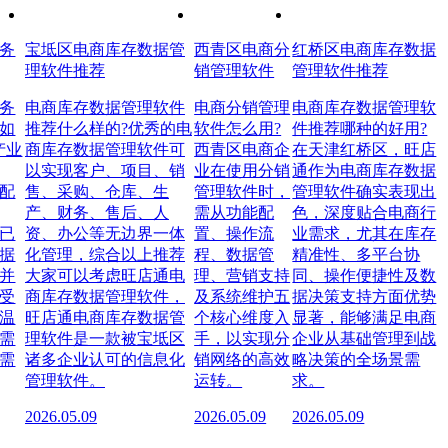
务
宝坻区电商库存数据管
西青区电商分
红桥区电商库存数据
理软件推荐
销管理软件
管理软件推荐
务
电商库存数据管理软件
电商分销管理
电商库存数据管理软
如
推荐什么样的?优秀的电
软件怎么用?
件推荐哪种的好用?
产业
商库存数据管理软件可
西青区电商企
在天津红桥区，旺店
以实现客户、项目、销
业在使用分销
通作为电商库存数据
配
售、采购、仓库、生
管理软件时，
管理软件确实表现出
产、财务、售后、人
需从功能配
色，深度贴合电商行
已
资、办公等无边界一体
置、操作流
业需求，尤其在库存
据
化管理，综合以上推荐
程、数据管
精准性、多平台协
并
大家可以考虑旺店通电
理、营销支持
同、操作便捷性及数
受
商库存数据管理软件，
及系统维护五
据决策支持方面优势
温
旺店通电商库存数据管
个核心维度入
显著，能够满足电商
需
理软件是一款被宝坻区
手，以实现分
企业从基础管理到战
需
诸多企业认可的信息化
销网络的高效
略决策的全场景需
管理软件。
运转。
求。
2026.05.09
2026.05.09
2026.05.09