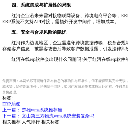
四、系统集成与扩展性的局限
红河企业若未来需对接物联网设备、跨境电商平台等，ERP
ERP系统不支持API对接，需额外开发中间件，增加成本。
五、安全与合规风险的隐忧
红河作为边境地区，企业需遵守跨境数据传输、税务合规等特
存储客户信息，被黑客攻击后导致客户数据泄露，引发法律纠
红河在线erp软件会出现什么问题吗?关于红河在线erp软
免责声明：本网站尽可能确保发布信息的准确性与可靠性，但不能保证其完全无误
域名等，除特别标明外，均来源于网络，知识产权归原作者或原出处所有。任何单
尽快处理。
标签:
ERP系统
上一篇： 楚雄wms系统推荐谁
下一篇： 文山第三方物流wms系统安装复杂吗
相关推荐
人气排行
相关标签