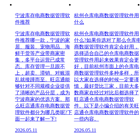
宁波库存电商数据管理软
杭州仓库电商数据管理软件用
件推荐
什么
宁波库存电商数据管理软
杭州仓库电商数据管理软件用
件推荐哪一款，宁波的家
什么?如果你选对了那么仓库
居、服装、宠物用品、海
商数据管理软件肯定会好用，
鲜干货等产业带商家密
选择适合自己的仓库电商数据
集，多平台运营已成常
管理软件用起来效果肯定会更
态。库存管理一旦跟不
好，目前杭州市面上的仓库电
上，超卖、滞销、对账混
商数据管理软件多种多样，所
乱就接踵而至。旺店通能
以大家在选择的时候一定要谨
够针对不同规模企业提供
慎，最好货比三家，目前大多
了清晰的产品分层，成为
数商家在经过对比后都选择了
宁波商家的优选方案。那
旺店通仓库电商数据管理软
么旺店通库存电商数据管
件。以下是小编介绍的有关旺
理软件都分为哪几类呢?下
店通仓库电商数据管理软件的
面一起来了解一下!
一些内容。
2026.05.11
2026.05.11