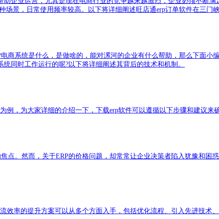
件来帮助企业运营，尤其是现在电商行业的竞争越来越激烈，企业必须不断满
多种场景，日常使用频率较高。以下将详细阐述旺店通erp订单软件在三门
ERP电商系统是什么，是做啥的，能对漯河的企业有什么帮助，那么下面小
系统同时工作运行的呢?以下将详细阐述其背后的技术和机制。
RP为例，为大家详细的介绍一下，下载erp软件可以遵循以下步骤和建议
的焦点。然而，关于ERP的价格问题，却常常让企业决策者陷入犹豫和困
物流效率的提升方案可以从多个方面入手，包括优化流程、引入先进技术