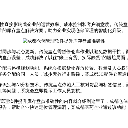
直接影响着企业的运营效率、成本控制和客户满意度。传统盘
准的库存盘点解决方案，助力企业实现仓储管理的智能化升级。
同步与动态更新。传统盘点需暂停仓库作业以避免数据干扰，而
的盘点误差，成功解决了以往“账上有货、实际缺货”的尴尬局面
配与路径规划功能。系统会根据货物存放位置、数量及人员权限
任务分配给同一人员，减少无效行走路径，某成都3C配件仓库通
别与AI分析技术。传统盘点依赖人工核对货品与标签信息，
乱等问题，系统会立即提示工作人员复核。
理软件提升库存盘点准确性的内容就介绍到这里了，成都仓储
报告，帮助企业快速定位管理漏洞，某成都医药企业通过该功能