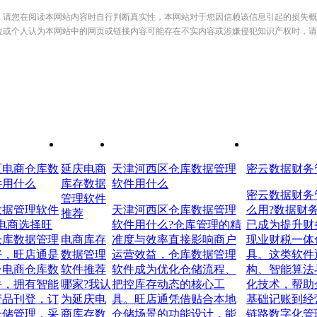
，请您在阅读本网站内容时自行判断真实性，本网站对于您因信赖该信息引起的损失概
位或个人认为本网站中的网页或链接内容可能存在不实内容或涉嫌侵犯知识产权时，请
区电商仓库数
延庆电商
天津河西区仓库数据管理
密云数据财务
件用什么
库存数据
软件用什么
密云数据财务
管理软件
数据管理软件
天津河西区仓库数据管理
么用?数据财
推荐
电商选择旺
软件用什么?仓库管理的精
已成为提升财
仓库数据管理
电商库存
准度与效率直接影响商户
现业财税一体
好，旺店通是
数据管理
运营效益，仓库数据管理
具。这类软件
台电商仓库数
软件推荐
软件成为优化仓储流程、
构、智能算法
件，拥有智能
哪家?我认
把控库存动态的核心工
化技术，帮助
产品刊登，订
为延庆电
具。旺店通凭借贴合本地
基础记账到经
仓储管理，采
商库存数
仓储场景的功能设计，能
链路数字化管