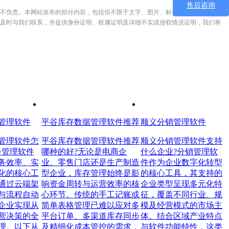
售后咨询
不负责。本网站发布的部分内容，包括但不限于文字、图片、标识、广告、商标、
及时与我们联系，并提供身份证明、权属证明及详细不实或侵权情况证明，我们将
管理软件
平谷库存数据管理软件推荐
顺义分销管理软件
管理软件怎
平谷库存数据管理软件推荐
顺义分销管理软件支持
务管理软件
哪种的好?无论是电商企
什么企业?分销管理软
务效率、实
业、零售门店还是生产制造
件作为企业数字化转型
化的核心工
型企业，库存管理始终是影
的核心工具，其支持的
通过云端架
响资金周转与运营效率的核
企业类型呈现多元化特
与流程自动
心环节。传统的手工记账或
征，覆盖不同行业、规
企业实现从
简单表格管理已难以应对多
模及经营模式的市场主
营决策的全
平台订单、多渠道库存同步
体。结合区域产业特点
理。以下从
及精细化成本管控的需求，
与软件功能特性，这类