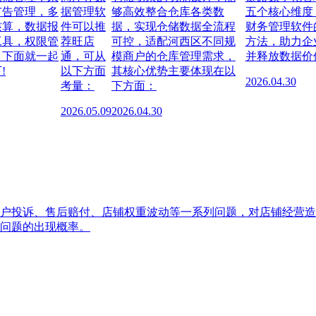
广告管理，多
据管理软
够高效整合仓库各类数
五个核心维度
核算，数据报
件可以推
据，实现仓储数据全流程
财务管理软件
工具，权限管
荐旺店
可控，适配河西区不同规
方法，助力企
。下面就一起
通，可从
模商户的仓库管理需求，
并释放数据价
!
以下方面
其核心优势主要体现在以
2026.04.30
考量：
下方面：
2026.05.09
2026.04.30
户投诉、售后赔付、店铺权重波动等一系列问题，对店铺经营造
问题的出现概率。