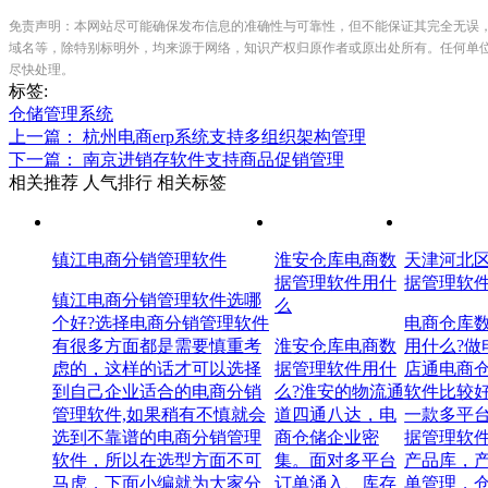
免责声明：本网站尽可能确保发布信息的准确性与可靠性，但不能保证其完全无误
域名等，除特别标明外，均来源于网络，知识产权归原作者或原出处所有。任何单
尽快处理。
标签:
仓储管理系统
上一篇： 杭州电商erp系统支持多组织架构管理
下一篇： 南京进销存软件支持商品促销管理
相关推荐
人气排行
相关标签
镇江电商分销管理软件
淮安仓库电商数
天津河北
据管理软件用什
据管理软
镇江电商分销管理软件选哪
么
个好?选择电商分销管理软件
电商仓库
有很多方面都是需要慎重考
淮安仓库电商数
用什么?做
虑的，这样的话才可以选择
据管理软件用什
店通电商
到自己企业适合的电商分销
么?淮安的物流通
软件比较
管理软件,如果稍有不慎就会
道四通八达，电
一款多平
选到不靠谱的电商分销管理
商仓储企业密
据管理软
软件，所以在选型方面不可
集。面对多平台
产品库，
马虎，下面小编就为大家分
订单涌入、库存
单管理，