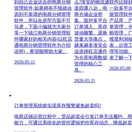
到自己企业适合的电商分销
么?淮安的物流通
软件比较
管理软件,如果稍有不慎就会
道四通八达，电
一款多平
选到不靠谱的电商分销管理
商仓储企业密
据管理软
软件，所以在选型方面不可
集。面对多平台
产品库，
马虎，下面小编就为大家分
订单涌入、库存
单管理，
享一下镇江电商分销管理软
波动频繁、退换
购管理，
件哪家好的相关内容(以旺店
货量大等痛点，
维度利润
通电商分销管理软件为介绍
越来越多淮安企
表，运营
说明)，希望能帮助大家。
业选择旺店通作
理等功能
为仓库电商数据
来了解一下
2026.05.11
管理的核心工
2026.05.09
具。
2026.05.11
订单管理系统能实现库存预警避免超卖吗?
电商店铺运营过程中，货品超卖会引发订单无法履约、用
能力，可通过系统化的管控逻辑把控库存动态，降低超卖