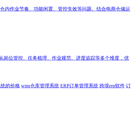
仓内作业节奏、功能闲置、管控失效等问题。结合电商仓储运
统从岗位管控、任务梳理、作业规范、进度追踪等多个维度，优
系统的价格
wms仓库管理系统
ERP订单管理系统
跨境erp软件
订