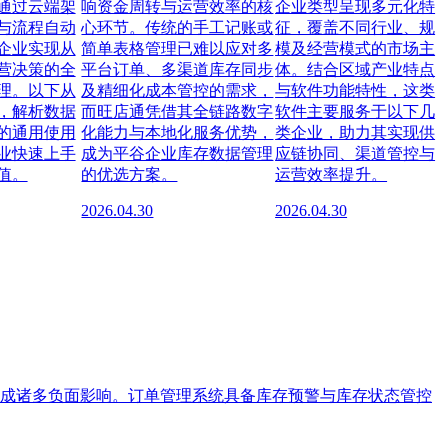
通过云端架
响资金周转与运营效率的核
企业类型呈现多元化特
与流程自动
心环节。传统的手工记账或
征，覆盖不同行业、规
企业实现从
简单表格管理已难以应对多
模及经营模式的市场主
营决策的全
平台订单、多渠道库存同步
体。结合区域产业特点
理。以下从
及精细化成本管控的需求，
与软件功能特性，这类
，解析数据
而旺店通凭借其全链路数字
软件主要服务于以下几
的通用使用
化能力与本地化服务优势，
类企业，助力其实现供
业快速上手
成为平谷企业库存数据管理
应链协同、渠道管控与
值。
的优选方案。
运营效率提升。
2026.04.30
2026.04.30
成诸多负面影响。订单管理系统具备库存预警与库存状态管控