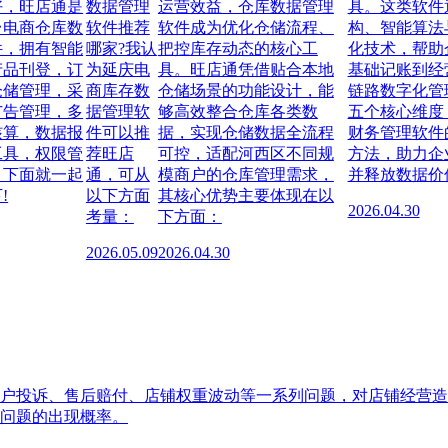
好，旺店通是
数据管理
运营效益，仓库数据管理
具。这类软件
台电商仓库数
软件推荐
软件成为优化仓储流程、
构、智能算法
件，拥有智能
哪家?我认
把控库存动态的核心工
化技术，帮助
产品刊登，订
为延庆电
具。旺店通凭借贴合本地
基础记账到经
仓储管理，采
商库存数
仓储场景的功能设计，能
链路数字化管
广告管理，多
据管理软
够高效整合仓库各类数
五个核心维度
核算，数据报
件可以推
据，实现仓储数据全流程
财务管理软件
工具，权限管
荐旺店
可控，适配河西区不同规
方法，助力企
。下面就一起
通，可从
模商户的仓库管理需求，
并释放数据价
!
以下方面
其核心优势主要体现在以
2026.04.30
考量：
下方面：
2026.05.09
2026.04.30
户投诉、售后赔付、店铺权重波动等一系列问题，对店铺经营造
问题的出现概率。