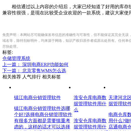
相信通过以上内容的介绍后，大家已经知道了好用的库存统
兼容性很强，是现在比较受企业欢迎的一款系统，建议大家使
免责声明：本网站尽可能确保发布信息的准确性与可靠性，但不能保证其完全无误
域名等，除特别标明外，均来源于网络，知识产权归原作者或原出处所有。任何单
尽快处理。
标签:
仓储管理系统
上一篇： 深圳电商ERP功能如何
下一篇： 北京零售WMS怎么选
相关推荐
人气排行
相关标签
镇江电商分销管理软件
淮安仓库电商数
天津河北
据管理软件用什
据管理软
镇江电商分销管理软件选哪
么
个好?选择电商分销管理软件
电商仓库
有很多方面都是需要慎重考
淮安仓库电商数
用什么?做
虑的，这样的话才可以选择
据管理软件用什
店通电商