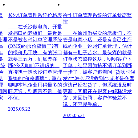
换
长沙订单管理系统价格表
徐州订单管理系统的订单状态监
控
在长沙做电商、开批
是
发档口的老板们，最近是
在徐州做买卖的老板们，不
处理
不是被各种订单管理系统
管是电商小店，还是有自己生产
高
(OMS)的报价搞懵了?有
线的企业，说起订单管理，估计
年
的报价几千块，有的张口
都有一肚子苦水。最头疼的就是
换
就要三五万，到底差在
订单状态监控这块，明明客户下
系统
哪?今天咱们不讲虚的，
了单，结果因为搞不清订单到哪
今
直接扒一扒长沙订单管理
一步了，被客户追着问 “货啥时候
扒
系统的“价格底牌”，重点
发?”“怎么还没收到?”;或者是仓库
理
聊聊本地企业用得最多的
这边已经发货了，但系统没及时
再唠
旺店通，到底贵不贵、值
更新，客服还在跟客户解释没发
家
不值。
货，来回折腾，客户体验差不
说，还容易丢单。
2025.05.22
2025.05.21