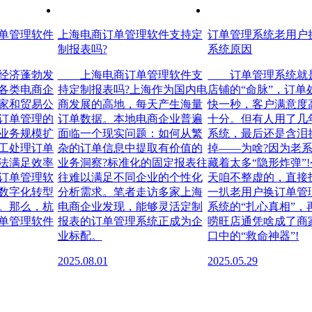
单管理软件
上海电商订单管理软件支持定
订单管理系统老用户
制报表吗?
系统原因
济蓬勃发
上海电商订单管理软件支
订单管理系统就
各类电商企
持定制报表吗?上海作为国内电
店铺的“命脉”，订单
家和贸易公
商发展的高地，每天产生海量
快一秒，客户满意度
订单管理的
订单数据。本地电商企业普遍
十分。但有人用了几
业务规模扩
面临一个现实问题：如何从繁
系统，最后还是含泪
工处理订单
杂的订单信息中提取有价值的
掉——为啥?因为老
法满足效率
业务洞察?标准化的固定报表往
藏着太多“隐形炸弹”!
订单管理软
往难以满足不同企业的个性化
天咱不整虚的，直接
数字化转型
分析需求。笔者走访多家上海
一扒老用户换订单管
。那么，杭
电商企业发现，能够灵活定制
系统的“扎心真相”，
单管理软件
报表的订单管理系统正成为企
唠旺店通凭啥成了商
业标配。
口中的“救命神器”!
2025.08.01
2025.05.29