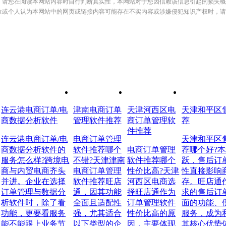
，请您在阅读本网站内容时自行判断真实性，本网站对于您因信赖该信息引起的损失概
位或个人认为本网站中的网页或链接内容可能存在不实内容或涉嫌侵犯知识产权时，请
连云港电商订单/电
津南电商订单
天津河西区电
天津和平区
商数据分析软件
管理软件推荐
商订单管理软
荐
件推荐
连云港电商订单/电
电商订单管理
天津和平区
商数据分析软件的
软件推荐哪个
电商订单管理
荐哪个好?
服务怎么样?跨境电
不错?天津津南
软件推荐哪个
跃，售后订
商与内贸电商齐头
电商订单管理
性价比高?天津
性直接影响
并进。企业在选择
软件推荐旺店
河西区电商选
存。旺店通
订单管理与数据分
通，因其功能
择旺店通作为
求的售后订
析软件时，除了看
全面且适配性
订单管理软件
面的功能、
功能，更要看服务
强，尤其适合
性价比高的原
服务，成为
能不能跟上业务节
以下类型的企
因，主要体现
其核心优势