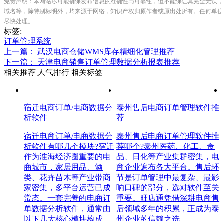
免责声明：本网站尽可能确保发布信息的准确性与可靠性，但不能保证其完全无误
域名等，除特别标明外，均来源于网络，知识产权归原作者或原出处所有。任何单
尽快处理。
标签:
订单管理系统
上一篇： 武汉电商仓储WMS库存精细化管理推荐
下一篇： 天津电商销售订单管理数据分析报表推荐
相关推荐
人气排行
相关标签
宿迁电商订单/电商数据分
泰州售后电商订单管理软件推
析软件
荐
宿迁电商订单/电商数据分
泰州售后电商订单管理软件推
析软件有哪几个模块?宿迁
荐哪个?泰州医药、化工、食
作为淮海经济圈重要的电
品、日化等产业集群密集，电
商城市，家居用品、酒
商企业遍布各大平台。售后环
类、花卉苗木等产业带商
节是订单管理中最复杂、最影
家密集，多平台运营已成
响口碑的部分，选对软件至关
常态。一套完善的电商订
重要。旺店通凭借深耕电商售
单数据分析软件，通常由
后领域多年的积累，正成为泰
以下几大核心模块构成。
州企业的信赖之选。