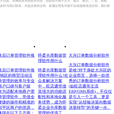
不负责。本网站发布的部分内容，包括但不限于文字、图片、标识、广告、商标、
及时与我们联系，并提供身份证明、权属证明及详细不实或侵权情况证明，我们将
售后订单管理软件推
怀柔仓库数据管
大兴订单数据分析软件
理软件用什么
大兴订单数据分析软件
售后订单管理软件推
怀柔仓库数据管
是啥?对于身处大兴区的
本地区的商贸活动活
理软件用什么?在
企业而言，选择一款优
单管理的效率与专业
众多解决方案
秀的订单数据分析软件
商户口碑与客户留
中，旺店通凭借
(如旺店通等主流
作为适配本地商户需
其强大的功能适
ERP/OMS系统)，不仅仅
单管理软件，凭借全
配性和本地化服
是引入一个工具，更是
便捷的操作和精准的
务优势，成为怀
实现“从经验决策向数据
和平区商户的优选，
柔企业仓库数据
决策转型”的关键一步。
体现在以下几方面：
管理的优选工