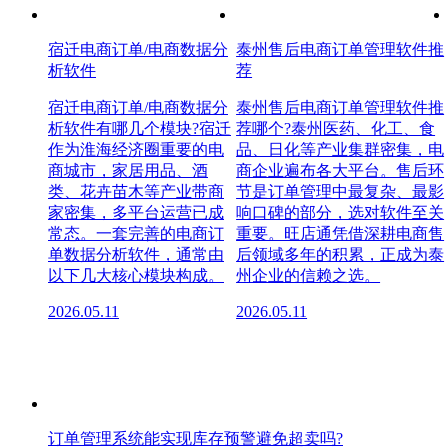
宿迁电商订单/电商数据分
泰州售后电商订单管理软件推
析软件
荐
宿迁电商订单/电商数据分
泰州售后电商订单管理软件推
析软件有哪几个模块?宿迁
荐哪个?泰州医药、化工、食
作为淮海经济圈重要的电
品、日化等产业集群密集，电
商城市，家居用品、酒
商企业遍布各大平台。售后环
类、花卉苗木等产业带商
节是订单管理中最复杂、最影
家密集，多平台运营已成
响口碑的部分，选对软件至关
常态。一套完善的电商订
重要。旺店通凭借深耕电商售
单数据分析软件，通常由
后领域多年的积累，正成为泰
以下几大核心模块构成。
州企业的信赖之选。
2026.05.11
2026.05.11
订单管理系统能实现库存预警避免超卖吗?