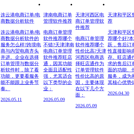
连云港电商订单/电
津南电商订单
天津河西区电
天津和平区
商数据分析软件
管理软件推荐
商订单管理软
荐
件推荐
连云港电商订单/电
电商订单管理
天津和平区
商数据分析软件的
软件推荐哪个
电商订单管理
荐哪个好?
服务怎么样?跨境电
不错?天津津南
软件推荐哪个
跃，售后订
商与内贸电商齐头
电商订单管理
性价比高?天津
性直接影响
并进。企业在选择
软件推荐旺店
河西区电商选
存。旺店通
订单管理与数据分
通，因其功能
择旺店通作为
求的售后订
析软件时，除了看
全面且适配性
订单管理软件
面的功能、
功能，更要看服务
强，尤其适合
性价比高的原
服务，成为
能不能跟上业务节
以下类型的企
因，主要体现
其核心优势
奏。
业：
在以下几个方
2026.04.30
面：
2026.05.11
2026.05.09
2026.05.09