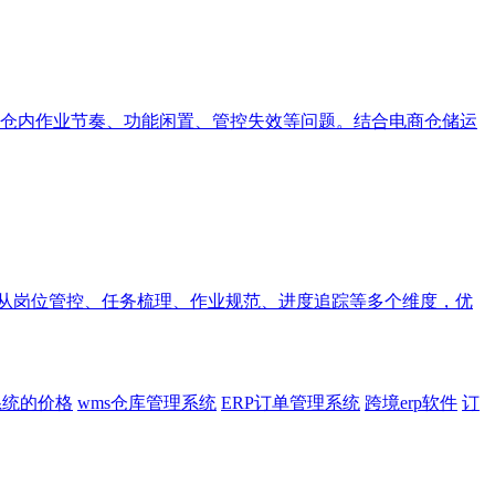
仓内作业节奏、功能闲置、管控失效等问题。结合电商仓储运
统从岗位管控、任务梳理、作业规范、进度追踪等多个维度，优
系统的价格
wms仓库管理系统
ERP订单管理系统
跨境erp软件
订