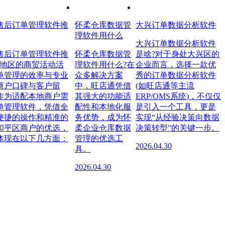
售后订单管理软件推
怀柔仓库数据管
大兴订单数据分析软件
理软件用什么
大兴订单数据分析软件
售后订单管理软件推
怀柔仓库数据管
是啥?对于身处大兴区的
本地区的商贸活动活
理软件用什么?在
企业而言，选择一款优
单管理的效率与专业
众多解决方案
秀的订单数据分析软件
商户口碑与客户留
中，旺店通凭借
(如旺店通等主流
作为适配本地商户需
其强大的功能适
ERP/OMS系统)，不仅仅
单管理软件，凭借全
配性和本地化服
是引入一个工具，更是
便捷的操作和精准的
务优势，成为怀
实现“从经验决策向数据
和平区商户的优选，
柔企业仓库数据
决策转型”的关键一步。
体现在以下几方面：
管理的优选工
2026.04.30
具。
2026.04.30