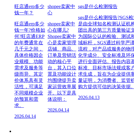
旺店通erp多少
shopee卖家中
sgs是什么检测报告
钱一年？
心
sgs是什么检测报告?SGS
旺店通erp多少
shopee卖家中
是由全球知名检测认证机构
钱一年?价格如
心在哪儿?
团出具的第三方质量验证
何?旺店通ERP
Shopee卖家中
为国际公认的检验、测试
的年费通常在
心是卖家管理
域标杆，SGS通过科学严
几千元之间，
店铺、商品、
流程，对产品或服务的物
具体价格因企
订单及营销活
化学成分、安全标准及环
业规模、功能
动的核心平
进行全面评估。报告内容
需求及服务等
台，其入口位
标准、目标市场法规或客
级而异。其定
置及功能设计
求生成，旨在为企业提供
价体系具有灵
均围绕提升卖
量证明，为消费者、监管
活性，可满足
家运营效率展
购方提供可信的决策依据
不同规模企业
开。以下是具
2026.04.13
的预算和需
体说明：
求。
2026.04.14
2026.04.14