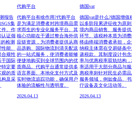
代购平台
德国vat
检测报告
代购平台有啥作用?代购平台
德国vat是什么?德国增值
SGS集
是为满足消费者对跨境商品需
以多阶段累进征收为原则
文件。作
求而生的专业化服务平台。其
境内商品销售、服务提供
和认证领
核心功能在于通过整合海外供
环节。该税种本质为消费
谨的检测
应链资源，为消费者提供从商
终由终端消费者承担，企
理性能、
品选购、国际物流到清关配送
纳税主体需在交易链条中
保合规性
的一站式服务，使消费者能够
递税款。其制度设计包含
基于国际
便捷地购买到全球范围内的优
率与优惠税率双轨结构，
户特定要
质商品。代购平台通常提供多
率适用于大部分商品与服
客观的质
语言界面、本地化支付方式及
惠税率则针对民生必需品
机构及采
实时物流追踪功能，确保用户
服务领域，例如食品、书
。
体验的流畅性与透明度。
疗设备及文化活动等。
2026.04.13
2026.04.13