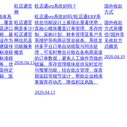
旺店通官
旺店通erp系统好吗？
国外收款
网
方式
税体系
旺店通erp系统好吗?旺店通ERP系
，覆盖
旺店通官
统在功能设计上展现出显著优势，
国外收款
及进口
网是多少?
其核心模块覆盖订单管理、库存控
方式有哪
税，最
旺店通官
制、采购计划、财务管理及客户关
些?国外常
业作为
网信息及
系维护等电商运营全链条。系统支
见收款方
逐级传
功能服务
持多平台订单自动抓取与同步处
式概览
标准税
概览
理，可实时整合分散在各电商渠道
2026.04.10
标准税
的订单数据，避免人工操作导致的
2026.04.13
务，优
错漏。库存管理模块提供实时监控
及特定
与预警功能，结合批次管理、保质
籍、医
期追踪等细节设计，帮助企业精准
掌握库存动态，降低积压风险。
2026.04.13