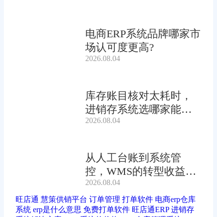
电商ERP系统品牌哪家市
场认可度更高?
2026.08.04
库存账目核对太耗时，
进销存系统选哪家能自
2026.08.04
动?
从人工台账到系统管
控，WMS的转型收益有
2026.08.04
多大?
旺店通
慧策供销平台
订单管理
打单软件
电商erp仓库
系统
erp是什么意思
免费打单软件
旺店通ERP
进销存