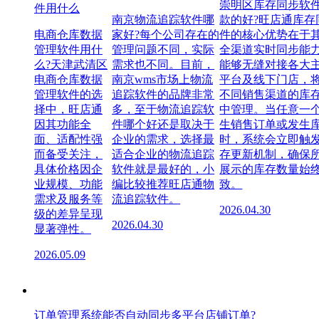
崇明区库存同步软
件用什么
南京物流追踪软件哪
款的好?旺店通库存
电商仓库数据
家好?每个公司存在的
件的核心优势在于
管理软件用什
管理问题不同，实际
全渠道实时同步能
么?天津武清区
需求也不同。目前，
能够无缝对接各大
电商仓库数据
南京wms市场上物流
平台及线下门店，
管理软件的选
追踪软件的品牌非常
不同销售渠道的库
择中，旺店通
多，至于物流追踪软
中管理。当任意一
因其功能全
件哪个好还是取决于
生销售订单或发生
面、适配性强
企业的需求，选择最
时，系统会立即触
而备受关注，
适合企业的物流追踪
存更新机制，确保
具体价格因企
软件就是最好的，小
展示的库存数量始
业规模、功能
编比较推荐旺店通物
致。
需求及服务等
流追踪软件。
2026.04.30
级的差异呈现
2026.04.30
显著弹性。
2026.05.09
订单管理系统能否自动同步多平台店铺订单?