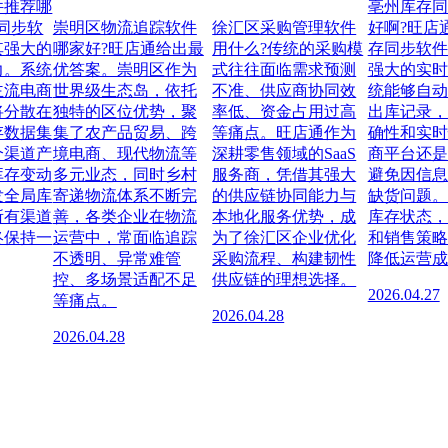
件推荐哪
亳州库存同
同步软
崇明区物流追踪软件
徐汇区采购管理软件
好啊?旺店
其强大的
哪家好?旺店通给出最
用什么?传统的采购模
存同步软件
力。系统
优答案。崇明区作为
式往往面临需求预测
强大的实时
主流电商
世界级生态岛，依托
不准、供应商协同效
统能够自动
将分散在
独特的区位优势，聚
率低、资金占用过高
出库记录，
存数据集
集了农产品贸易、跨
等痛点。旺店通作为
确性和实时
个渠道产
境电商、现代物流等
深耕零售领域的SaaS
商平台还是
库存变动
多元业态，同时乡村
服务商，凭借其强大
避免因信息
发全局库
寄递物流体系不断完
的供应链协同能力与
缺货问题。
所有渠道
善，各类企业在物流
本地化服务优势，成
库存状态，
终保持一
运营中，常面临追踪
为了徐汇区企业优化
和销售策略
不透明、异常难管
采购流程、构建韧性
降低运营成
控、多场景适配不足
供应链的理想选择。
2026.04.27
等痛点。
2026.04.28
2026.04.28