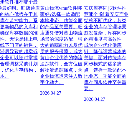
步软件推荐哪个最
通最好啊。旺店通库
黄山物流wms软件哪
安庆库存同步软件推
的核心优势在于其
家好?选择一款适配
荐哪个?随着安庆产业
库存监控能力。系
本地业态、功能全面
结构不断优化，各类
更新物品的入库和
的产品至关重要。旺
企业的库存管理场景
确保库存数据的准
店通凭借对黄山物流
愈发复杂，库存同步
性。无论是线上电
场景的深度适配、强
的精准度与高效性，
线下门店的销售，
大的追踪能力以及优
成为企业优化供应
滞后导致的超卖或
质的服务保障，成为
链、降低运营成本的
企业可以随时掌握
黄山企业优选的物流
关键。面对传统库存
合理调整采购计划
追踪软件，全方位破
同步模式的诸多痛
，优化库存结构，
解物流追踪痛点，为
点，选择一款适配本
本。
企业物流运营注入数
地业态、功能全面的
字化动力。
库存同步软件至关重
要。
2026.04.27
2026.04.27