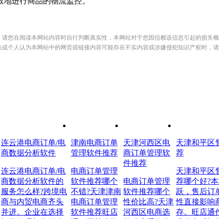
效地进行商品的物流监控。
，请您在阅读本网站内容时自行判断真实性，本网站对于您因信赖该信息引起的损失概
位或个人认为本网站中的网页或链接内容可能存在不实内容或涉嫌侵犯知识产权时，请
连云港电商订单/电
津南电商订单
天津河西区电
天津和平区
商数据分析软件
管理软件推荐
商订单管理软
荐
件推荐
连云港电商订单/电
电商订单管理
天津和平区
商数据分析软件的
软件推荐哪个
电商订单管理
荐哪个好?
服务怎么样?跨境电
不错?天津津南
软件推荐哪个
跃，售后订
商与内贸电商齐头
电商订单管理
性价比高?天津
性直接影响
并进。企业在选择
软件推荐旺店
河西区电商选
存。旺店通