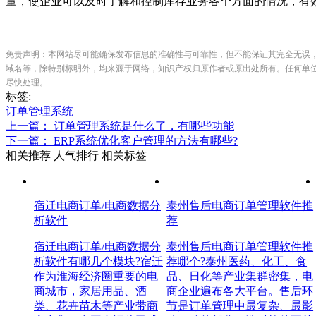
量，使企业可以及时了解和控制库存业务各个方面的情况，有
免责声明：本网站尽可能确保发布信息的准确性与可靠性，但不能保证其完全无误
域名等，除特别标明外，均来源于网络，知识产权归原作者或原出处所有。任何单
尽快处理。
标签:
订单管理系统
上一篇： 订单管理系统是什么了，有哪些功能
下一篇： ERP系统优化客户管理的方法有哪些?
相关推荐
人气排行
相关标签
宿迁电商订单/电商数据分
泰州售后电商订单管理软件推
析软件
荐
宿迁电商订单/电商数据分
泰州售后电商订单管理软件推
析软件有哪几个模块?宿迁
荐哪个?泰州医药、化工、食
作为淮海经济圈重要的电
品、日化等产业集群密集，电
商城市，家居用品、酒
商企业遍布各大平台。售后环
类、花卉苗木等产业带商
节是订单管理中最复杂、最影