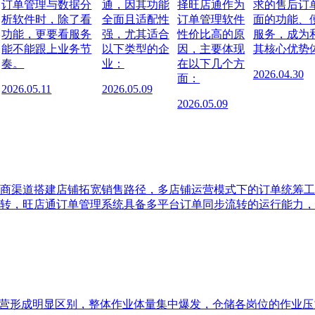
订单管理与数据分
通，因其功能
择旺店通作为
求的售后订
析软件时，除了看
全面且适配性
订单管理软件
面的功能、
功能，更要看服务
强，尤其适合
性价比高的原
服务，成为
能不能跟上业务节
以下类型的企
因，主要体现
其核心优势
奏。
业：
在以下几个方
2026.04.30
面：
2026.05.11
2026.05.09
2026.05.09
商渠道搭建店铺拓宽销售路径，多店铺运营模式下的订单统筹工
转，旺店通订单管理系统具备多平台订单同步流转的运行能力，
运营形成明显区别，整体作业体量集中爆发，仓储各岗位的作业压