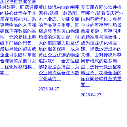
步软件推荐哪个最
通最好啊。旺店通库
黄山物流wms软件哪
安庆库存同步软件推
的核心优势在于其
家好?选择一款适配
荐哪个?随着安庆产业
库存监控能力。系
本地业态、功能全面
结构不断优化，各类
更新物品的入库和
的产品至关重要。旺
企业的库存管理场景
确保库存数据的准
店通凭借对黄山物流
愈发复杂，库存同步
性。无论是线上电
场景的深度适配、强
的精准度与高效性，
线下门店的销售，
大的追踪能力以及优
成为企业优化供应
滞后导致的超卖或
质的服务保障，成为
链、降低运营成本的
企业可以随时掌握
黄山企业优选的物流
关键。面对传统库存
合理调整采购计划
追踪软件，全方位破
同步模式的诸多痛
，优化库存结构，
解物流追踪痛点，为
点，选择一款适配本
本。
企业物流运营注入数
地业态、功能全面的
字化动力。
库存同步软件至关重
要。
2026.04.27
2026.04.27