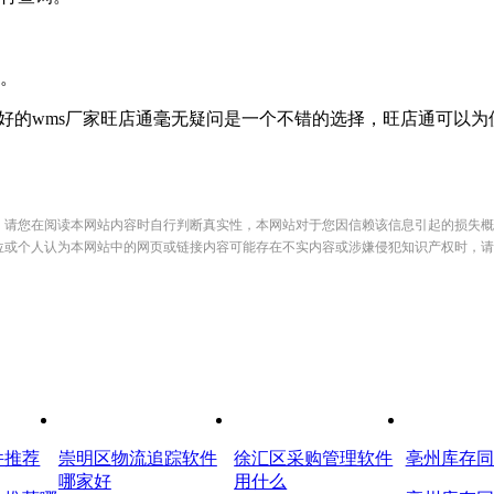
。
好的wms厂家旺店通毫无疑问是一个不错的选择，旺店通可以为
，请您在阅读本网站内容时自行判断真实性，本网站对于您因信赖该信息引起的损失概
位或个人认为本网站中的网页或链接内容可能存在不实内容或涉嫌侵犯知识产权时，请
件推荐
崇明区物流追踪软件
徐汇区采购管理软件
亳州库存同
哪家好
用什么