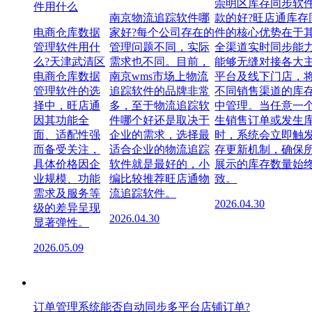
崇明区库存同步软
件用什么
南京物流追踪软件哪
款的好?旺店通库存
电商仓库数据
家好?每个公司存在的
件的核心优势在于
管理软件用什
管理问题不同，实际
全渠道实时同步能
么?天津武清区
需求也不同。目前，
能够无缝对接各大
电商仓库数据
南京wms市场上物流
平台及线下门店，
管理软件的选
追踪软件的品牌非常
不同销售渠道的库
择中，旺店通
多，至于物流追踪软
中管理。当任意一
因其功能全
件哪个好还是取决于
生销售订单或发生
面、适配性强
企业的需求，选择最
时，系统会立即触
而备受关注，
适合企业的物流追踪
存更新机制，确保
具体价格因企
软件就是最好的，小
展示的库存数量始
业规模、功能
编比较推荐旺店通物
致。
需求及服务等
流追踪软件。
2026.04.30
级的差异呈现
2026.04.30
显著弹性。
2026.05.09
订单管理系统能否自动同步多平台店铺订单?