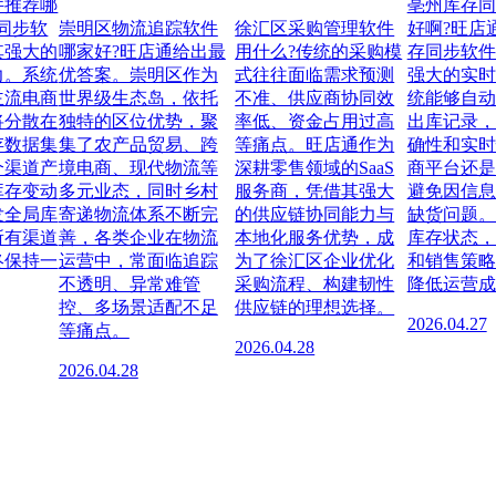
件推荐哪
亳州库存同
同步软
崇明区物流追踪软件
徐汇区采购管理软件
好啊?旺店
其强大的
哪家好?旺店通给出最
用什么?传统的采购模
存同步软件
力。系统
优答案。崇明区作为
式往往面临需求预测
强大的实时
主流电商
世界级生态岛，依托
不准、供应商协同效
统能够自动
将分散在
独特的区位优势，聚
率低、资金占用过高
出库记录，
存数据集
集了农产品贸易、跨
等痛点。旺店通作为
确性和实时
个渠道产
境电商、现代物流等
深耕零售领域的SaaS
商平台还是
库存变动
多元业态，同时乡村
服务商，凭借其强大
避免因信息
发全局库
寄递物流体系不断完
的供应链协同能力与
缺货问题。
所有渠道
善，各类企业在物流
本地化服务优势，成
库存状态，
终保持一
运营中，常面临追踪
为了徐汇区企业优化
和销售策略
不透明、异常难管
采购流程、构建韧性
降低运营成
控、多场景适配不足
供应链的理想选择。
2026.04.27
等痛点。
2026.04.28
2026.04.28