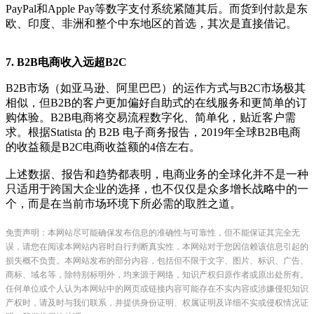
PayPal和Apple Pay等数字支付系统紧随其后。而货到付款是东
欧、印度、非洲和整个中东地区的首选，其次是直接借记。
7. B2B电商收入远超B2C
B2B市场（如亚马逊、阿里巴巴）的运作方式与B2C市场极其
相似，但B2B的客户更加偏好自助式的在线服务和更简单的订
购体验。B2B电商将交易流程数字化、简单化，贴近客户需
求。根据Statista 的 B2B 电子商务报告，2019年全球B2B电商
的收益额是B2C电商收益额的4倍左右。
上述数据、报告和趋势都表明，电商业务的全球化并不是一种
只适用于跨国大企业的选择，也不仅仅是众多增长战略中的一
个，而是在当前市场环境下所必需的取胜之道。
免责声明：本网站尽可能确保发布信息的准确性与可靠性，但不能保证其完全无
误，请您在阅读本网站内容时自行判断真实性，本网站对于您因信赖该信息引起的
损失概不负责。本网站发布的部分内容，包括但不限于文字、图片、标识、广告、
商标、域名等，除特别标明外，均来源于网络，知识产权归原作者或原出处所有。
任何单位或个人认为本网站中的网页或链接内容可能存在不实内容或涉嫌侵犯知识
产权时，请及时与我们联系，并提供身份证明、权属证明及详细不实或侵权情况证