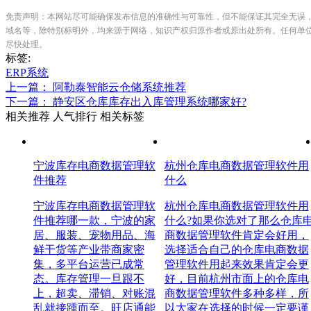
免责声明：本网站尽可能确保发布信息的准确性与可靠性，但不能保证其完全无误
域名等，除特别标明外，均来源于网络，知识产权归原作者或原出处所有。任何单
尽快处理。
标签:
ERP系统
上一篇： 阿勒泰智能云仓储系统推荐
下一篇： 静安区仓库库存出入库管理系统哪家好?
相关推荐
人气排行
相关标签
宁波库存电商数据管理软
杭州仓库电商数据管理软件用
件推荐
什么
宁波库存电商数据管理软
杭州仓库电商数据管理软件用
件推荐哪一款，宁波的家
什么?如果你选对了那么仓库
居、服装、宠物用品、海
商数据管理软件肯定会好用，
鲜干货等产业带商家密
选择适合自己的仓库电商数据
集，多平台运营已成常
管理软件用起来效果肯定会更
态。库存管理一旦跟不
好，目前杭州市面上的仓库电
上，超卖、滞销、对账混
商数据管理软件多种多样，所
乱就接踵而至。旺店通能
以大家在选择的时候一定要谨