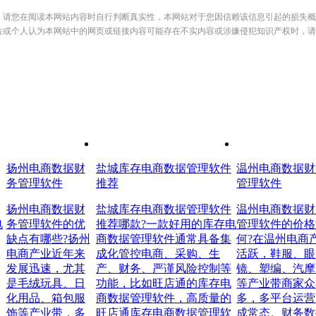
，请您在阅读本网站内容时自行判断真实性，本网站对于您因信赖该信息引起的损失概
位或个人认为本网站中的网页或链接内容可能存在不实内容或涉嫌侵犯知识产权时，请
扬州电商数据财
盐城库存电商数据管理软件
温州电商数据财
务管理软件
推荐
管理软件
扬州电商数据财
盐城库存电商数据管理软件
温州电商数据财
电
务管理软件的优
推荐哪款?一款好用的库存电
管理软件的价格
缺点有哪些?扬州
商数据管理软件通常具备集
何?在温州电商
电商产业近年来
成化管控电商、采购、生
活跃，鞋服、眼
发展迅速，尤其
产、财务、严谨风险控制等
镜、塑编、汽摩
是毛绒玩具、日
功能，比如旺店通的库存电
等产业带商家众
化用品、箱包服
商数据管理软件，高质量的
多，多平台运营
饰等产业带，多
旺店通库存电商数据管理软
成常态。财务数