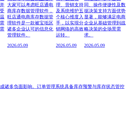
并
大家可以考虑旺店通电
理、营销支持
同、操作便捷性及数
受
商库存数据管理软件，
及系统维护五
据决策支持方面优势
温
旺店通电商库存数据管
个核心维度入
显著，能够满足电商
需
理软件是一款被宝坻区
手，以实现分
企业从基础管理到战
需
诸多企业认可的信息化
销网络的高效
略决策的全场景需
管理软件。
运转。
求。
2026.05.09
2026.05.09
2026.05.09
成诸多负面影响。订单管理系统具备库存预警与库存状态管控