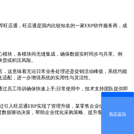
荐旺店通，旺店通是国内比较知名的一家ERP软件服务商，成
心模块，各模块间无缝集成，确保数据实时同步与共享。例
缺货或积压风险。
言，这意味着无论日常业务处理还是促销活动峰值，系统均能
化适配，进一步增强系统的实用性与灵活性。
通过员工培训确保快速上手;日常使用中，技术支持团队提供即
引入旺店通ERP实现了管理升级，某零售企业借助系统实现
过数据驱动决策，帮助企业优化采购策略、提升客户满意度，增
购买咨询