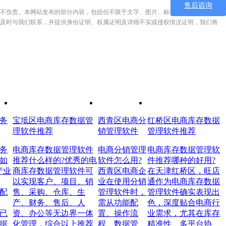
售后咨询
不负责。本网站发布的部分内容，包括但不限于文字、图片、标识、广告、商标、
及时与我们联系，并提供身份证明、权属证明及详细不实或侵权情况证明，我们将
务
宝坻区电商库存数据管
西青区电商分
红桥区电商库存数据
理软件推荐
销管理软件
管理软件推荐
务
电商库存数据管理软件
电商分销管理
电商库存数据管理软
如
推荐什么样的?优秀的电
软件怎么用?
件推荐哪种的好用?
产业
商库存数据管理软件可
西青区电商企
在天津红桥区，旺店
以实现客户、项目、销
业在使用分销
通作为电商库存数据
配
售、采购、仓库、生
管理软件时，
管理软件确实表现出
产、财务、售后、人
需从功能配
色，深度贴合电商行
已
资、办公等无边界一体
置、操作流
业需求，尤其在库存
据
化管理，综合以上推荐
程、数据管
精准性、多平台协