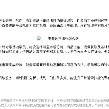
必备素养。然而，面对市场上琳琅满目的培训课程，许多新手会感到迷茫
不仅要讲解平台规则和推广策略，还应涵盖订单处理、库存管理等实操环
？针对零基础学员，建议选择涵盖市场分析、商品上架、流量获取及基础
讲解固然必要，但若缺乏真实案例和工具演示，学习效果会大打折扣。例
年电商实战经验，能分享最新行业动态和解决问题的方法。学员可以通过
。
后续服务。通过理性分析，找到一门注重实效、能提升日常运营技能的课
，请您在阅读本网站内容时自行判断真实性，本网站对于您因信赖该信息引起的损失概
位或个人认为本网站中的网页或链接内容可能存在不实内容或涉嫌侵犯知识产权时，请