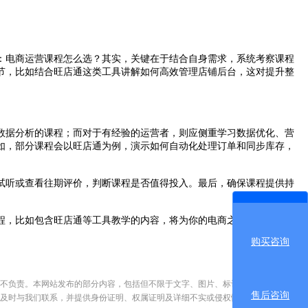
：电商运营课程怎么选？其实，关键在于结合自身需求，系统考察课程
节，比如结合旺店通这类工具讲解如何高效管理店铺后台，这对提升整
数据分析的课程；而对于有经验的运营者，则应侧重学习数据优化、营
如，部分课程会以旺店通为例，演示如何自动化处理订单和同步库存，
试听或查看往期评价，判断课程是否值得投入。最后，确保课程提供持
程，比如包含旺店通等工具教学的内容，将为你的电商之路奠定坚实基
购买咨询
不负责。本网站发布的部分内容，包括但不限于文字、图片、标识、广告、商标、
售后咨询
及时与我们联系，并提供身份证明、权属证明及详细不实或侵权情况证明，我们将