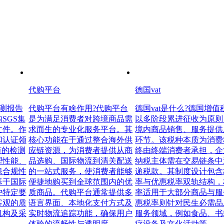
代购平台
德国vat
检测报告
代购平台有啥作用?代购平台
德国vat是什么?德国增值
SGS集
是为满足消费者对跨境商品需
以多阶段累进征收为原则
文件。作
求而生的专业化服务平台。其
境内商品销售、服务提供
和认证领
核心功能在于通过整合海外供
环节。该税种本质为消费
谨的检测
应链资源，为消费者提供从商
终由终端消费者承担，企
理性能、
品选购、国际物流到清关配送
纳税主体需在交易链条中
保合规性
的一站式服务，使消费者能够
递税款。其制度设计包含
基于国际
便捷地购买到全球范围内的优
率与优惠税率双轨结构，
户特定要
质商品。代购平台通常提供多
率适用于大部分商品与服
客观的质
语言界面、本地化支付方式及
惠税率则针对民生必需品
机构及采
实时物流追踪功能，确保用户
服务领域，例如食品、书
。
体验的流畅性与透明度。
疗设备及文化活动等。