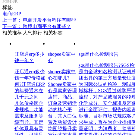
尽快处理。
标签:
电商ERP
上一篇： 电商开发平台程序有哪些
下一篇： 跨境电商平台有哪些？
相关推荐
人气排行
相关标签
旺店通erp多少
shopee卖家中
sgs是什么检测报告
钱一年？
心
sgs是什么检测报告?SGS
旺店通erp多少
shopee卖家中
是由全球知名检测认证机构
钱一年?价格如
心在哪儿?
团出具的第三方质量验证
何?旺店通ERP
Shopee卖家中
为国际公认的检验、测试
的年费通常在
心是卖家管理
域标杆，SGS通过科学严
几千元之间，
店铺、商品、
流程，对产品或服务的物
具体价格因企
订单及营销活
化学成分、安全标准及环
业规模、功能
动的核心平
进行全面评估。报告内容
需求及服务等
台，其入口位
标准、目标市场法规或客
级而异。其定
置及功能设计
求生成，旨在为企业提供
价体系具有灵
均围绕提升卖
量证明，为消费者、监管
活性，可满足
家运营效率展
购方提供可信的决策依据