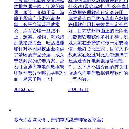
宁波库存电商数据管理软
杭州仓库电商数据管理软件用
件推荐哪一款，宁波的家
什么?如果你选对了那么仓库
居、服装、宠物用品、海
商数据管理软件肯定会好用，
鲜干货等产业带商家密
选择适合自己的仓库电商数据
集，多平台运营已成常
管理软件用起来效果肯定会更
态。库存管理一旦跟不
好，目前杭州市面上的仓库电
上，超卖、滞销、对账混
商数据管理软件多种多样，所
乱就接踵而至。旺店通能
以大家在选择的时候一定要谨
够针对不同规模企业提供
慎，最好货比三家，目前大多
了清晰的产品分层，成为
数商家在经过对比后都选择了
宁波商家的优选方案。那
旺店通仓库电商数据管理软
么旺店通库存电商数据管
件。以下是小编介绍的有关旺
理软件都分为哪几类呢?下
店通仓库电商数据管理软件的
面一起来了解一下!
一些内容。
2026.05.11
2026.05.11
多仓库盘点太慢，进销存系统选哪家效率高?