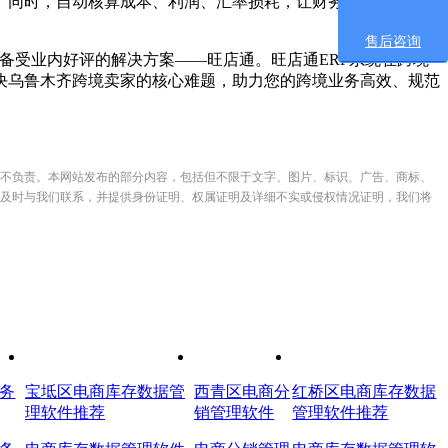
同时，自动核算成本、利润、汇率损耗，让财务数据清晰明
售后咨询
受业内好评的解决方案——旺店通。旺店通ERP系统在跨境
决乌鲁木齐跨境卖家的核心难题，助力您的跨境业务高效、规范
不负责。本网站发布的部分内容，包括但不限于文字、图片、标识、广告、商标、
及时与我们联系，并提供身份证明、权属证明及详细不实或侵权情况证明，我们将
务
宝坻区电商库存数据管
西青区电商分
红桥区电商库存数据
理软件推荐
销管理软件
管理软件推荐