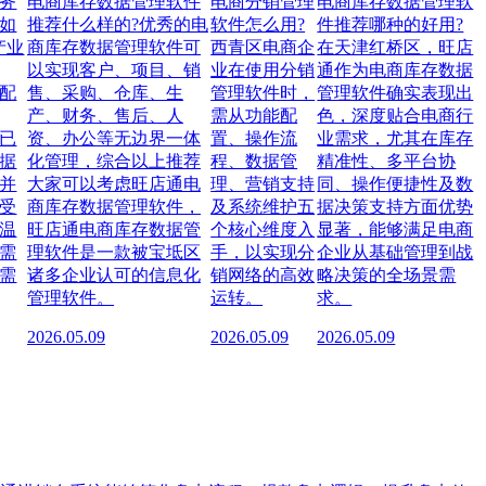
务
电商库存数据管理软件
电商分销管理
电商库存数据管理软
如
推荐什么样的?优秀的电
软件怎么用?
件推荐哪种的好用?
产业
商库存数据管理软件可
西青区电商企
在天津红桥区，旺店
以实现客户、项目、销
业在使用分销
通作为电商库存数据
配
售、采购、仓库、生
管理软件时，
管理软件确实表现出
产、财务、售后、人
需从功能配
色，深度贴合电商行
已
资、办公等无边界一体
置、操作流
业需求，尤其在库存
据
化管理，综合以上推荐
程、数据管
精准性、多平台协
并
大家可以考虑旺店通电
理、营销支持
同、操作便捷性及数
受
商库存数据管理软件，
及系统维护五
据决策支持方面优势
温
旺店通电商库存数据管
个核心维度入
显著，能够满足电商
需
理软件是一款被宝坻区
手，以实现分
企业从基础管理到战
需
诸多企业认可的信息化
销网络的高效
略决策的全场景需
管理软件。
运转。
求。
2026.05.09
2026.05.09
2026.05.09