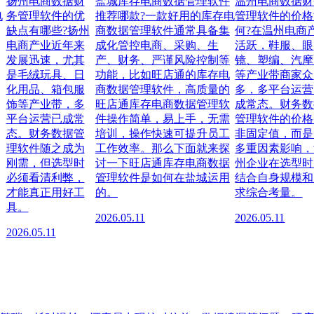
扬州电商数据财
盐城库存电商数据管理软件
温州电商数据财
电
务管理软件的优
推荐哪款?一款好用的库存电
管理软件的价格
缺点有哪些?扬州
商数据管理软件通常具备集
何?在温州电商
电商产业近年来
成化管控电商、采购、生
活跃，鞋服、眼
发展迅速，尤其
产、财务、严谨风险控制等
镜、塑编、汽摩
是毛绒玩具、日
功能，比如旺店通的库存电
等产业带商家众
化用品、箱包服
商数据管理软件，高质量的
多，多平台运营
饰等产业带，多
旺店通库存电商数据管理软
成常态。财务数
平台运营已成常
件操作简单，易上手，无需
管理软件的价格
态。财务数据管
培训，操作快速可提升员工
非固定值，而是
理软件随之成为
工作效率。那么下面就来探
多重因素影响，
刚需，但选型时
讨一下旺店通库存电商数据
州企业在选型时
必须看清利弊，
管理软件是如何在盐城运用
结合自身规模和
才能真正用好工
的。
求综合考量。
具。
2026.05.11
2026.05.11
2026.05.11