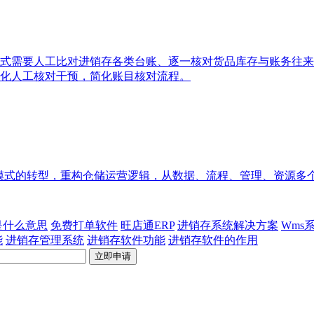
式需要人工比对进销存各类台账、逐一核对货品库存与账务往来
化人工核对干预，简化账目核对流程。
模式的转型，重构仓储运营逻辑，从数据、流程、管理、资源多
p是什么意思
免费打单软件
旺店通ERP
进销存系统解决方案
Wms
能
进销存管理系统
进销存软件功能
进销存软件的作用
立即申请