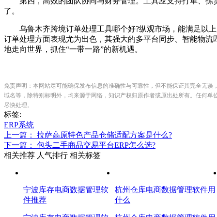
第四，高效的团队协同与财务管理。工具应支持打单、拣货
了。
乌鲁木齐跨境订单处理工具哪个好?纵观市场，能满足以上所
订单处理方面表现尤为出色，其强大的多平台同步、智能物流
地走向世界，抓住“一带一路”的新机遇。
免责声明：本网站尽可能确保发布信息的准确性与可靠性，但不能保证其完全无误
域名等，除特别标明外，均来源于网络，知识产权归原作者或原出处所有。任何单
尽快处理。
标签:
ERP系统
上一篇： 拉萨高原特色产品仓储适配方案是什么?
下一篇： 包头二手商品交易平台ERP怎么选?
相关推荐
人气排行
相关标签
宁波库存电商数据管理软
杭州仓库电商数据管理软件用
件推荐
什么