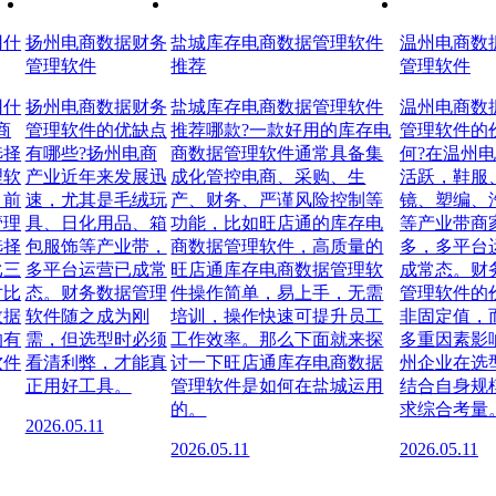
用什
扬州电商数据财务
盐城库存电商数据管理软件
温州电商数
管理软件
推荐
管理软件
用什
扬州电商数据财务
盐城库存电商数据管理软件
温州电商数
商
管理软件的优缺点
推荐哪款?一款好用的库存电
管理软件的
选择
有哪些?扬州电商
商数据管理软件通常具备集
何?在温州
理软
产业近年来发展迅
成化管控电商、采购、生
活跃，鞋服
目前
速，尤其是毛绒玩
产、财务、严谨风险控制等
镜、塑编、
管理
具、日化用品、箱
功能，比如旺店通的库存电
等产业带商
选择
包服饰等产业带，
商数据管理软件，高质量的
多，多平台
比三
多平台运营已成常
旺店通库存电商数据管理软
成常态。财
对比
态。财务数据管理
件操作简单，易上手，无需
管理软件的
数据
软件随之成为刚
培训，操作快速可提升员工
非固定值，
的有
需，但选型时必须
工作效率。那么下面就来探
多重因素影
软件
看清利弊，才能真
讨一下旺店通库存电商数据
州企业在选
正用好工具。
管理软件是如何在盐城运用
结合自身规
的。
求综合考量
2026.05.11
2026.05.11
2026.05.11