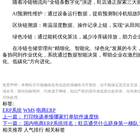
随着冷链物流向“全链条数字化”演进，旺店通正探索三大
AI预测性维护：通过设备运行数据，提前预测制冷机组故
区块链溯源：将温湿度数据、操作记录上链，实现“从田间
绿色冷链：通过能耗优化算法，减少冷库碳排放，助力企业
在冷链仓储管理向“精细化、智能化、绿色化”发展的今天，
备协同到作业优化，系统通过数据智能决策，帮助企业在激烈
化、低碳化”方向进化。
免责声明：本网站尽可能确保发布信息的准确性与可靠性，但不能保证其完全无误
域名等，除特别标明外，均来源于网络，知识产权归原作者或原出处所有。任何单
尽快处理。
标签:
ERP系统
WMS
电商ERP
上一篇： 打印快递单慢哪家打单软件速度快
下一篇： 国内电商ERP系统排名：旺店通凭什么跻身第一梯队
相关推荐
人气排行
相关标签