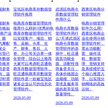
据财务
宝坻区电商库存数据管
武清区电商仓
西青区电商分
理软件推荐
库数据管理软
销管理软件
件用什么
据财务
电商库存数据管理软件
电商分销管理
价格如
推荐什么样的?优秀的电
电商仓库数据
软件怎么用?
电商产业
商库存数据管理软件可
管理软件用什
西青区电商企
、眼
以实现客户、项目、销
么?天津武清区
业在使用分销
汽摩配
售、采购、仓库、生
电商仓库数据
管理软件时，
家众
产、财务、售后、人
管理软件的选
需从功能配
运营已
资、办公等无边界一体
择中，旺店通
置、操作流
务数据
化管理，综合以上推荐
因其功能全
程、数据管
价格并
大家可以考虑旺店通电
面、适配性强
理、营销支持
而是受
商库存数据管理软件，
而备受关注，
及系统维护五
响，温
旺店通电商库存数据管
具体价格因企
个核心维度入
型时需
理软件是一款被宝坻区
业规模、功能
手，以实现分
模和需
诸多企业认可的信息化
需求及服务等
销网络的高效
。
管理软件。
级的差异呈现
运转。
显著弹性。
2026.05.09
2026.05.09
2026.05.09