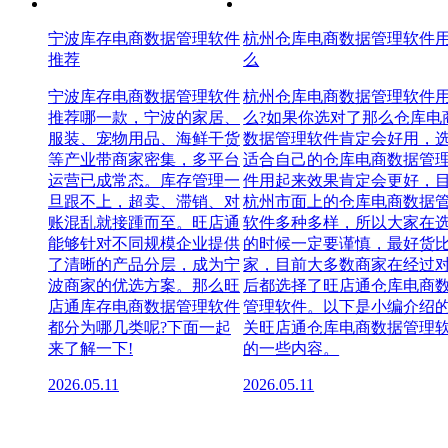
宁波库存电商数据管理软件
杭州仓库电商数据管理软件
推荐
么
宁波库存电商数据管理软件
杭州仓库电商数据管理软件
推荐哪一款，宁波的家居、
么?如果你选对了那么仓库电
服装、宠物用品、海鲜干货
数据管理软件肯定会好用，
等产业带商家密集，多平台
适合自己的仓库电商数据管
运营已成常态。库存管理一
件用起来效果肯定会更好，
旦跟不上，超卖、滞销、对
杭州市面上的仓库电商数据
账混乱就接踵而至。旺店通
软件多种多样，所以大家在
能够针对不同规模企业提供
的时候一定要谨慎，最好货
了清晰的产品分层，成为宁
家，目前大多数商家在经过
波商家的优选方案。那么旺
后都选择了旺店通仓库电商
店通库存电商数据管理软件
管理软件。以下是小编介绍
都分为哪几类呢?下面一起
关旺店通仓库电商数据管理
来了解一下!
的一些内容。
2026.05.11
2026.05.11