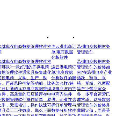
盐城库存电商数据管理软件推
连云港电商订
温州电商数据财务
荐
单/电商数据
管理软件
分析软件
盐城库存电商数据管理软件推
温州电商数据财务
荐哪款?一款好用的库存电商
连云港电商订
管理软件的价格如
数据管理软件通常具备集成化
单/电商数据
何?在温州电商产业
管控电商、采购、生产、财
分析软件的服
活跃，鞋服、眼
务、严谨风险控制等功能，比
务怎么样?跨
镜、塑编、汽摩配
如旺店通的库存电商数据管理
境电商与内贸
等产业带商家众
软件，高质量的旺店通库存电
电商齐头并
多，多平台运营已
商数据管理软件操作简单，易
进。企业在选
成常态。财务数据
上手，无需培训，操作快速可
择订单管理与
管理软件的价格并
提升员工工作效率。那么下面
数据分析软件
非固定值，而是受
就来探讨一下旺店通库存电商
时，除了看功
多重因素影响，温