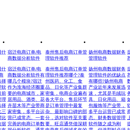
用什
宿迁电商订单/电
泰州售后电商订单管
扬州电商数据财务
商数据分析软件
理软件推荐
管理软件
用什
宿迁电商订单/电
泰州售后电商订单管
扬州电商数据财务
商
商数据分析软件有
理软件推荐哪个?泰
管理软件的优缺点
选择
哪几个模块?宿迁
州医药、化工、食
有哪些?扬州电商
理软
作为淮海经济圈重
品、日化等产业集群
产业近年来发展迅
目前
要的电商城市，家
密集，电商企业遍布
速，尤其是毛绒玩
管理
居用品、酒类、花
各大平台。售后环节
具、日化用品、箱
选择
卉苗木等产业带商
是订单管理中最复
包服饰等产业带，
比三
家密集，多平台运
杂、最影响口碑的部
多平台运营已成常
对比
营已成常态。一套
分，选对软件至关重
态。财务数据管理
数据
完善的电商订单数
要。旺店通凭借深耕
软件随之成为刚
的有
据分析软件，通常
电商售后领域多年的
需，但选型时必须