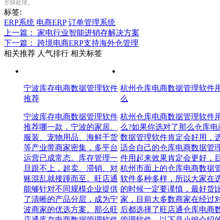
尽快处理。
标签:
ERP系统
电商ERP
订单管理系统
上一篇： 家电行业智能进销存解决方案
下一篇： 跨境电商ERP支持海外仓管理
相关推荐
人气排行
相关标签
宁波库存电商数据管理软件
杭州仓库电商数据管理软件
推荐
么
宁波库存电商数据管理软件
杭州仓库电商数据管理软件
推荐哪一款，宁波的家居、
么?如果你选对了那么仓库电
服装、宠物用品、海鲜干货
数据管理软件肯定会好用，
等产业带商家密集，多平台
适合自己的仓库电商数据管
运营已成常态。库存管理一
件用起来效果肯定会更好，
旦跟不上，超卖、滞销、对
杭州市面上的仓库电商数据
账混乱就接踵而至。旺店通
软件多种多样，所以大家在
能够针对不同规模企业提供
的时候一定要谨慎，最好货
了清晰的产品分层，成为宁
家，目前大多数商家在经过
波商家的优选方案。那么旺
后都选择了旺店通仓库电商
店通库存电商数据管理软件
管理软件。以下是小编介绍