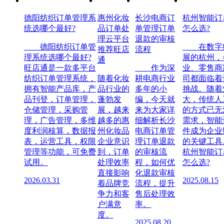
德阳纺织订单管理系
惠州化妆
长沙电商订
杭州智能订
统选哪个最好?
品订单处
单管理订单
怎么选?
理云平台
退款的审核
德阳纺织订单管
在数字经
推荐旺店
流程
理系统选哪个最好?
展的杭州，
通
旺店通是一款多平台
作为深
业、零售商
纺织订单管理系统，
随着化妆
耕电商行业
司都面临着
拥有智能产品库，产
品行业的
多年的小
挑战。随着
品刊登，订单管理，
蓬勃发
编，今天就
大，传统人
仓储管理，采购管
展，越来
来为大家详
的方式已无
理，广告管理，多维
越多的惠
细解析长沙
需求，智能
度利润核算，数据报
州化妆品
电商订单管
件成为企业
表，运营工具，权限
企业意识
理订单退款
的关键工具
管理等功能，可免费
到，订单
的审核流
杭州智能订
试用。
处理效率
程，如何优
怎么选?
直接影响
化退款审核
2026.03.31
2025.08.15
着品牌竞
流程，提升
争力和客
售后处理效
户满意
率。
度。
2025.08.20