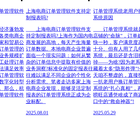
单管理软件
上海电商订单管理软件支持定
订单管理系统老用户
制报表吗?
系统原因
济蓬勃发
上海电商订单管理软件支
订单管理系统就
各类电商企
持定制报表吗?上海作为国内电
店铺的“命脉”，订单
家和贸易公
商发展的高地，每天产生海量
快一秒，客户满意度
订单管理的
订单数据。本地电商企业普遍
十分。但有人用了几
业务规模扩
面临一个现实问题：如何从繁
系统，最后还是含泪
工处理订单
杂的订单信息中提取有价值的
掉——为啥?因为老
法满足效率
业务洞察?标准化的固定报表往
藏着太多“隐形炸弹”!
订单管理软
往难以满足不同企业的个性化
天咱不整虚的，直接
数字化转型
分析需求。笔者走访多家上海
一扒老用户换订单管
。那么，杭
电商企业发现，能够灵活定制
系统的“扎心真相”，
单管理软件
报表的订单管理系统正成为企
唠旺店通凭啥成了商
业标配。
口中的“救命神器”!
2025.08.01
2025.05.29