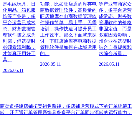
是毛绒玩具、日
功能，比如旺店通的库存电
等产业带商家众
化用品、箱包服
商数据管理软件，高质量的
多，多平台运营
饰等产业带，多
旺店通库存电商数据管理软
成常态。财务数
平台运营已成常
件操作简单，易上手，无需
管理软件的价格
态。财务数据管
培训，操作快速可提升员工
非固定值，而是
理软件随之成为
工作效率。那么下面就来探
多重因素影响，
刚需，但选型时
讨一下旺店通库存电商数据
州企业在选型时
必须看清利弊，
管理软件是如何在盐城运用
结合自身规模和
才能真正用好工
的。
求综合考量。
具。
2026.05.11
2026.05.11
2026.05.11
商渠道搭建店铺拓宽销售路径，多店铺运营模式下的订单统筹工
转，旺店通订单管理系统具备多平台订单同步流转的运行能力，