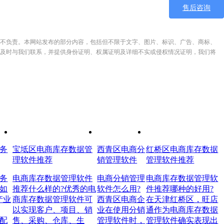
售后咨询
不负责。本网站发布的部分内容，包括但不限于文字、图片、标识、广告、商标、
及时与我们联系，并提供身份证明、权属证明及详细不实或侵权情况证明，我们将
务
宝坻区电商库存数据管
西青区电商分
红桥区电商库存数据
理软件推荐
销管理软件
管理软件推荐
务
电商库存数据管理软件
电商分销管理
电商库存数据管理软
如
推荐什么样的?优秀的电
软件怎么用?
件推荐哪种的好用?
产业
商库存数据管理软件可
西青区电商企
在天津红桥区，旺店
以实现客户、项目、销
业在使用分销
通作为电商库存数据
配
售、采购、仓库、生
管理软件时，
管理软件确实表现出