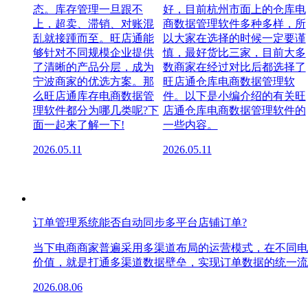
态。库存管理一旦跟不
好，目前杭州市面上的仓库电
上，超卖、滞销、对账混
商数据管理软件多种多样，所
乱就接踵而至。旺店通能
以大家在选择的时候一定要谨
够针对不同规模企业提供
慎，最好货比三家，目前大多
了清晰的产品分层，成为
数商家在经过对比后都选择了
宁波商家的优选方案。那
旺店通仓库电商数据管理软
么旺店通库存电商数据管
件。以下是小编介绍的有关旺
理软件都分为哪几类呢?下
店通仓库电商数据管理软件的
面一起来了解一下!
一些内容。
2026.05.11
2026.05.11
订单管理系统能否自动同步多平台店铺订单?
当下电商商家普遍采用多渠道布局的运营模式，在不同电
价值，就是打通多渠道数据壁垒，实现订单数据的统一流
2026.08.06