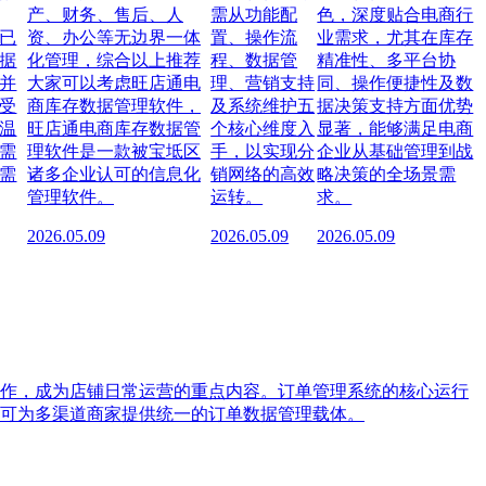
产、财务、售后、人
需从功能配
色，深度贴合电商行
已
资、办公等无边界一体
置、操作流
业需求，尤其在库存
据
化管理，综合以上推荐
程、数据管
精准性、多平台协
并
大家可以考虑旺店通电
理、营销支持
同、操作便捷性及数
受
商库存数据管理软件，
及系统维护五
据决策支持方面优势
温
旺店通电商库存数据管
个核心维度入
显著，能够满足电商
需
理软件是一款被宝坻区
手，以实现分
企业从基础管理到战
需
诸多企业认可的信息化
销网络的高效
略决策的全场景需
管理软件。
运转。
求。
2026.05.09
2026.05.09
2026.05.09
作，成为店铺日常运营的重点内容。订单管理系统的核心运行
可为多渠道商家提供统一的订单数据管理载体。