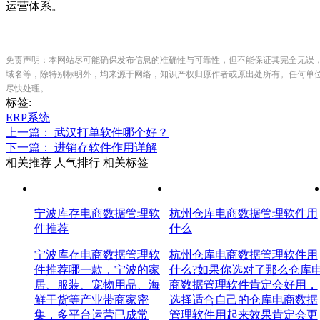
运营体系。
免责声明：本网站尽可能确保发布信息的准确性与可靠性，但不能保证其完全无误
域名等，除特别标明外，均来源于网络，知识产权归原作者或原出处所有。任何单
尽快处理。
标签:
ERP系统
上一篇： 武汉打单软件哪个好？
下一篇： 进销存软件作用详解
相关推荐
人气排行
相关标签
宁波库存电商数据管理软
杭州仓库电商数据管理软件用
件推荐
什么
宁波库存电商数据管理软
杭州仓库电商数据管理软件用
件推荐哪一款，宁波的家
什么?如果你选对了那么仓库
居、服装、宠物用品、海
商数据管理软件肯定会好用，
鲜干货等产业带商家密
选择适合自己的仓库电商数据
集，多平台运营已成常
管理软件用起来效果肯定会更