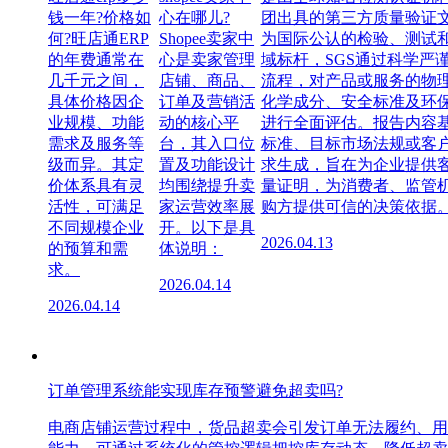
钱一年?价格如
心在哪儿?
团出具的第三方质量验证
何?旺店通ERP
Shopee卖家中
为国际公认的检验、测试
的年费通常在
心是卖家管理
域标杆，SGS通过科学严
几千元之间，
店铺、商品、
流程，对产品或服务的物
具体价格因企
订单及营销活
化学成分、安全标准及环
业规模、功能
动的核心平
进行全面评估。报告内容
需求及服务等
台，其入口位
标准、目标市场法规或客
级而异。其定
置及功能设计
求生成，旨在为企业提供
价体系具有灵
均围绕提升卖
量证明，为消费者、监管
活性，可满足
家运营效率展
购方提供可信的决策依据
不同规模企业
开。以下是具
2026.04.13
的预算和需
体说明：
求。
2026.04.14
2026.04.14
订单管理系统能实现库存预警避免超卖吗?
电商店铺运营过程中，货品超卖会引发订单无法履约、用