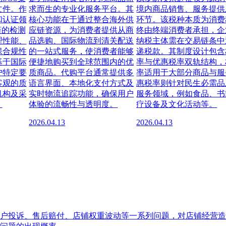
文件。作
求而生的专业化服务平台。其
境内商品销售、服务提供
和认证领
核心功能在于通过整合海外供
环节。该税种本质为消费
谨的检测
应链资源，为消费者提供从商
终由终端消费者承担，企
理性能、
品选购、国际物流到清关配送
纳税主体需在交易链条中
保合规性
的一站式服务，使消费者能够
递税款。其制度设计包含
基于国际
便捷地购买到全球范围内的优
率与优惠税率双轨结构，
户特定要
质商品。代购平台通常提供多
率适用于大部分商品与服
客观的质
语言界面、本地化支付方式及
惠税率则针对民生必需品
机构及采
实时物流追踪功能，确保用户
服务领域，例如食品、书
。
体验的流畅性与透明度。
疗设备及文化活动等。
2026.04.13
2026.04.13
户投诉、售后赔付、店铺权重波动等一系列问题，对店铺经营造