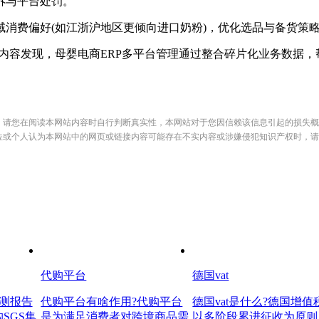
诉与平台处罚。
费偏好(如江浙沪地区更倾向进口奶粉)，优化选品与备货策
容发现，母婴电商ERP多平台管理通过整合碎片化业务数据，帮
，请您在阅读本网站内容时自行判断真实性，本网站对于您因信赖该信息引起的损失概
位或个人认为本网站中的网页或链接内容可能存在不实内容或涉嫌侵犯知识产权时，请
代购平台
德国vat
检测报告
代购平台有啥作用?代购平台
德国vat是什么?德国增值
SGS集
是为满足消费者对跨境商品需
以多阶段累进征收为原则