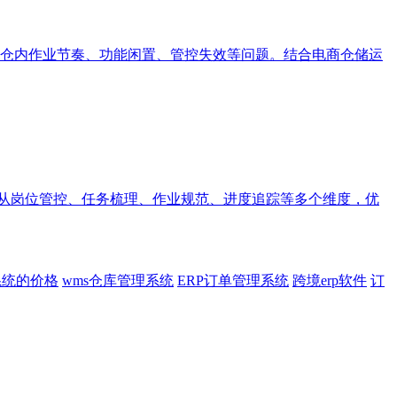
仓内作业节奏、功能闲置、管控失效等问题。结合电商仓储运
统从岗位管控、任务梳理、作业规范、进度追踪等多个维度，优
系统的价格
wms仓库管理系统
ERP订单管理系统
跨境erp软件
订