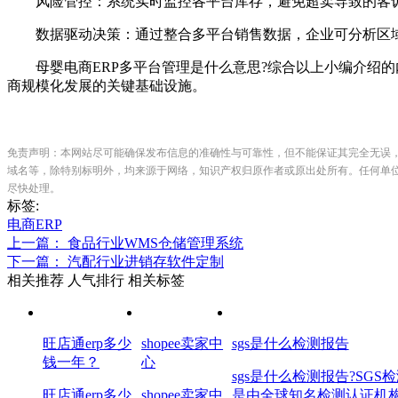
风险管控：系统实时监控各平台库存，避免超卖导致的客
数据驱动决策：通过整合多平台销售数据，企业可分析区域消
母婴电商ERP多平台管理是什么意思?综合以上小编介绍的内
商规模化发展的关键基础设施。
免责声明：本网站尽可能确保发布信息的准确性与可靠性，但不能保证其完全无误
域名等，除特别标明外，均来源于网络，知识产权归原作者或原出处所有。任何单
尽快处理。
标签:
电商ERP
上一篇： 食品行业WMS仓储管理系统
下一篇： 汽配行业进销存软件定制
相关推荐
人气排行
相关标签
旺店通erp多少
shopee卖家中
sgs是什么检测报告
钱一年？
心
sgs是什么检测报告?SGS
旺店通erp多少
shopee卖家中
是由全球知名检测认证机构