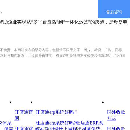
略。
售后咨询
助企业实现从“多平台孤岛”到“一体化运营”的跨越，是母婴电
不负责。本网站发布的部分内容，包括但不限于文字、图片、标识、广告、商标、
及时与我们联系，并提供身份证明、权属证明及详细不实或侵权情况证明，我们将
旺店通官
旺店通erp系统好吗？
国外收款
网
方式
税体系
旺店通erp系统好吗?旺店通ERP系
，覆盖
旺店通官
统在功能设计上展现出显著优势，
国外收款