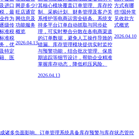
及进口
网是多少?
其核心模块覆盖订单管理、库存控
方式有哪
税，最
旺店通官
制、采购计划、财务管理及客户关
些?国外常
业作为
网信息及
系维护等电商运营全链条。系统支
见收款方
逐级传
功能服务
持多平台订单自动抓取与同步处
式概览
标准税
概览
理，可实时整合分散在各电商渠道
2026.04.10
标准税
的订单数据，避免人工操作导致的
2026.04.13
务，优
错漏。库存管理模块提供实时监控
及特定
与预警功能，结合批次管理、保质
籍、医
期追踪等细节设计，帮助企业精准
掌握库存动态，降低积压风险。
2026.04.13
成诸多负面影响。订单管理系统具备库存预警与库存状态管控