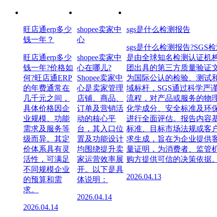
旺店通erp多少
shopee卖家中
sgs是什么检测报告
钱一年？
心
sgs是什么检测报告?SGS
旺店通erp多少
shopee卖家中
是由全球知名检测认证机构
钱一年?价格如
心在哪儿?
团出具的第三方质量验证
何?旺店通ERP
Shopee卖家中
为国际公认的检验、测试
的年费通常在
心是卖家管理
域标杆，SGS通过科学严
几千元之间，
店铺、商品、
流程，对产品或服务的物
具体价格因企
订单及营销活
化学成分、安全标准及环
业规模、功能
动的核心平
进行全面评估。报告内容
需求及服务等
台，其入口位
标准、目标市场法规或客
级而异。其定
置及功能设计
求生成，旨在为企业提供
价体系具有灵
均围绕提升卖
量证明，为消费者、监管
活性，可满足
家运营效率展
购方提供可信的决策依据
不同规模企业
开。以下是具
2026.04.13
的预算和需
体说明：
求。
2026.04.14
2026.04.14