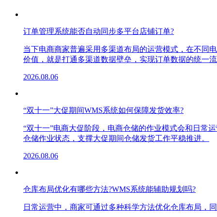
订单管理系统能否自动同步多平台店铺订单?
当下电商商家普遍采用多渠道布局的运营模式，在不同电
价值，就是打通多渠道数据壁垒，实现订单数据的统一流
2026.08.06
“双十一”大促期间WMS系统如何保障发货效率?
“双十一”电商大促阶段，电商仓储的作业模式会和日常
仓储作业状态，支撑大促期间仓储发货工作平稳推进。
2026.08.06
仓库布局优化有哪些方法?WMS系统能辅助规划吗?
日常运营中，商家可通过多种科学方法优化仓库布局，同