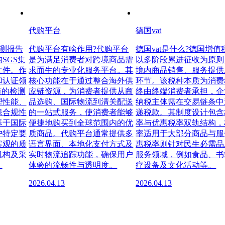
代购平台
德国vat
检测报告
代购平台有啥作用?代购平台
德国vat是什么?德国增值
SGS集
是为满足消费者对跨境商品需
以多阶段累进征收为原则
文件。作
求而生的专业化服务平台。其
境内商品销售、服务提供
和认证领
核心功能在于通过整合海外供
环节。该税种本质为消费
谨的检测
应链资源，为消费者提供从商
终由终端消费者承担，企
理性能、
品选购、国际物流到清关配送
纳税主体需在交易链条中
保合规性
的一站式服务，使消费者能够
递税款。其制度设计包含
基于国际
便捷地购买到全球范围内的优
率与优惠税率双轨结构，
户特定要
质商品。代购平台通常提供多
率适用于大部分商品与服
客观的质
语言界面、本地化支付方式及
惠税率则针对民生必需品
机构及采
实时物流追踪功能，确保用户
服务领域，例如食品、书
。
体验的流畅性与透明度。
疗设备及文化活动等。
2026.04.13
2026.04.13