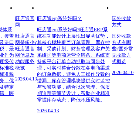
旺店通官
旺店通erp系统好吗？
国外收款
网
方式
税体系
旺店通erp系统好吗?旺店通ERP系
，覆盖
旺店通官
统在功能设计上展现出显著优势，
国外收款
及进口
网是多少?
其核心模块覆盖订单管理、库存控
方式有哪
税，最
旺店通官
制、采购计划、财务管理及客户关
些?国外常
业作为
网信息及
系维护等电商运营全链条。系统支
见收款方
逐级传
功能服务
持多平台订单自动抓取与同步处
式概览
标准税
概览
理，可实时整合分散在各电商渠道
2026.04.10
标准税
的订单数据，避免人工操作导致的
2026.04.13
务，优
错漏。库存管理模块提供实时监控
及特定
与预警功能，结合批次管理、保质
籍、医
期追踪等细节设计，帮助企业精准
掌握库存动态，降低积压风险。
2026.04.13