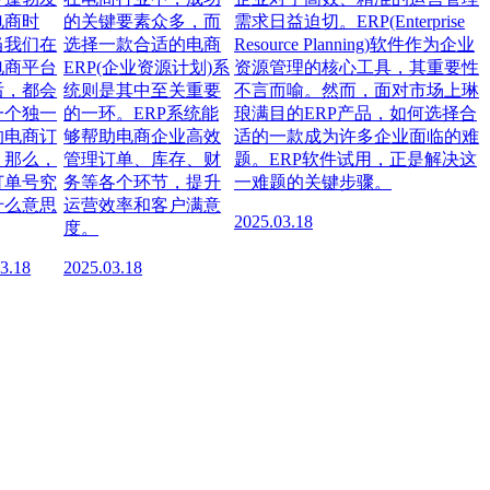
电商时
的关键要素众多，而
需求日益迫切。ERP(Enterprise
当我们在
选择一款合适的电商
Resource Planning)软件作为企业
电商平台
ERP(企业资源计划)系
资源管理的核心工具，其重要性
后，都会
统则是其中至关重要
不言而喻。然而，面对市场上琳
一个独一
的一环。ERP系统能
琅满目的ERP产品，如何选择合
的电商订
够帮助电商企业高效
适的一款成为许多企业面临的难
。那么，
管理订单、库存、财
题。ERP软件试用，正是解决这
订单号究
务等各个环节，提升
一难题的关键步骤。
什么意思
运营效率和客户满意
2025.03.18
度。
3.18
2025.03.18