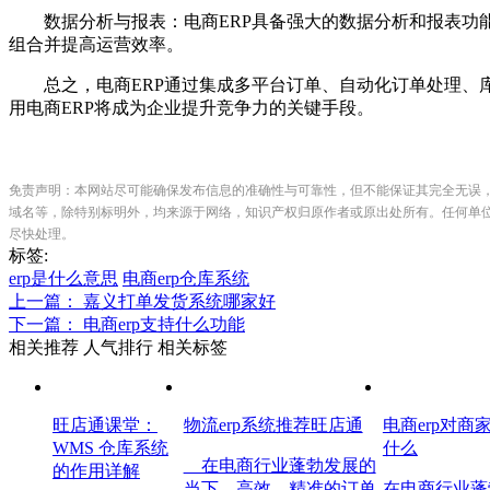
数据分析与报表：电商ERP具备强大的数据分析和报表功能
组合并提高运营效率。
总之，电商ERP通过集成多平台订单、自动化订单处理、库
用电商ERP将成为企业提升竞争力的关键手段。
免责声明：本网站尽可能确保发布信息的准确性与可靠性，但不能保证其完全无误
域名等，除特别标明外，均来源于网络，知识产权归原作者或原出处所有。任何单
尽快处理。
标签:
erp是什么意思
电商erp仓库系统
上一篇： 嘉义打单发货系统哪家好
下一篇： 电商erp支持什么功能
相关推荐
人气排行
相关标签
旺店通课堂：
物流erp系统推荐旺店通
电商erp对商
WMS 仓库系统
什么
在电商行业蓬勃发展的
的作用详解
当下，高效、精准的订单
在电商行业蓬