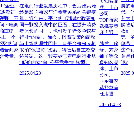
多知名品
P(企业
在电商行业发展历程中，售后政策始
展的
牌、上市
统逐渐进
终是影响商家与消费者关系的关键变
代，
公司、
视野。不
量。近年来，平台的“仅退款”政策如
各大
TOP商家
问：电商
同一颗投入湖中的巨石，在提升消费
购物
选择慧策
商ERP
者体验的同时，也引发了诸多争议与
收到
旺店通！
并非一个
行业“内卷”。如今，随着政策的调整
无二
“否”的问
与市场的理性回归，全平台纷纷或将
韩后、珍
单号
结合商家
取消“仅退款”政策，将售后自主权交
珍、方家
这个
合考量。
还商家。这一转变标志着电商行业从
铺子等众
竟是
“低价内卷”向“公平竞争”的转型。
多知名品
呢?
牌、上市
2025.04.23
2025.0
公司、
TOP商家
选择慧策
旺店通！
2025.04.23