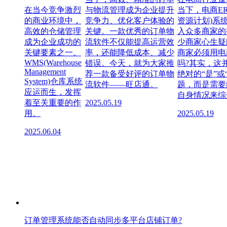
在当今竞争激烈
与物流管理成为企业提升
当下，电商ER
的商业环境中，
竞争力、优化客户体验的
资源计划)系
高效的仓储管理
关键。一款优秀的订单物
入众多商家的
成为企业成功的
流软件不仅能提高运营效
少商家心生疑
关键要素之一。
率，还能降低成本、减少
商家必须用电
WMS(Warehouse
错误。今天，就为大家推
吗?其实，这
Management
荐一款备受好评的订单物
绝对的“是”或
System)仓库系统
流软件——旺店通。
题，而是需要
应运而生，发挥
自身情况来综
着至关重要的作
2025.05.19
用。
2025.05.19
2025.06.04
订单管理系统能否自动同步多平台店铺订单?