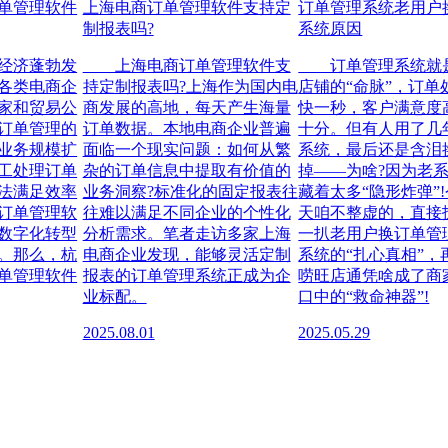
单管理软件
上海电商订单管理软件支持定
订单管理系统老用户
制报表吗?
系统原因
济蓬勃发
上海电商订单管理软件支
订单管理系统就
各类电商企
持定制报表吗?上海作为国内电
店铺的“命脉”，订单
家和贸易公
商发展的高地，每天产生海量
快一秒，客户满意度
订单管理的
订单数据。本地电商企业普遍
十分。但有人用了几
业务规模扩
面临一个现实问题：如何从繁
系统，最后还是含泪
工处理订单
杂的订单信息中提取有价值的
掉——为啥?因为老
法满足效率
业务洞察?标准化的固定报表往
藏着太多“隐形炸弹”!
订单管理软
往难以满足不同企业的个性化
天咱不整虚的，直接
数字化转型
分析需求。笔者走访多家上海
一扒老用户换订单管
。那么，杭
电商企业发现，能够灵活定制
系统的“扎心真相”，
单管理软件
报表的订单管理系统正成为企
唠旺店通凭啥成了商
业标配。
口中的“救命神器”!
2025.08.01
2025.05.29