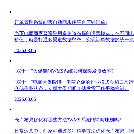
订单管理系统能否自动同步多平台店铺订单?
当下电商商家普遍采用多渠道布局的运营模式，在不同电
价值，就是打通多渠道数据壁垒，实现订单数据的统一流
2026.08.06
“双十一”大促期间WMS系统如何保障发货效率?
“双十一”电商大促阶段，电商仓储的作业模式会和日常
仓储作业状态，支撑大促期间仓储发货工作平稳推进。
2026.08.06
仓库布局优化有哪些方法?WMS系统能辅助规划吗?
日常运营中，商家可通过多种科学方法优化仓库布局，同