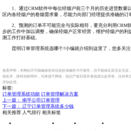
1、通过CRM软件中每位经烟户前三个月的历史进货数量以
区内各经烟户的卷烟需求量，尽能力向部门经理提供准确的订
2、预测的订单不可能完全与实际相符，要充分利用CRM软
步的工作中加以调整，确保经烟户正常经营，维护经烟户的利
测工作打好基础。
昆明订单管理系统选哪个?小编就介绍到这里了，您多关注
免责声明：本网站尽可能确保发布信息的准确性与可靠性，但不能保证其完全无误
域名等，除特别标明外，均来源于网络，知识产权归原作者或原出处所有。任何单
尽快处理。
标签:
订单管理系统功能
订单管理解决方案
上一篇： 南平公司订单管理
下一篇： 辽宁订单管理系统多少钱
相关推荐
人气排行
相关标签