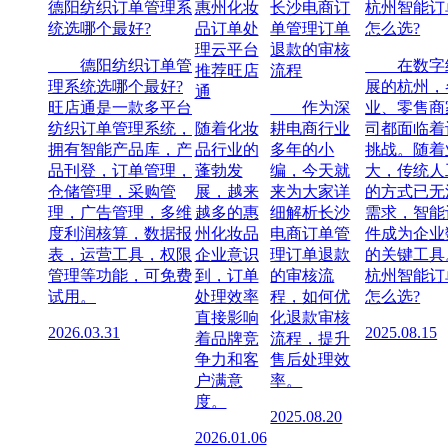
德阳纺织订单管理系
惠州化妆
长沙电商订
杭州智能订
统选哪个最好?
品订单处
单管理订单
怎么选?
理云平台
退款的审核
德阳纺织订单管
在数字经
推荐旺店
流程
理系统选哪个最好?
展的杭州，
通
旺店通是一款多平台
作为深
业、零售商
纺织订单管理系统，
随着化妆
耕电商行业
司都面临着
拥有智能产品库，产
品行业的
多年的小
挑战。随着
品刊登，订单管理，
蓬勃发
编，今天就
大，传统人
仓储管理，采购管
展，越来
来为大家详
的方式已无
理，广告管理，多维
越多的惠
细解析长沙
需求，智能
度利润核算，数据报
州化妆品
电商订单管
件成为企业
表，运营工具，权限
企业意识
理订单退款
的关键工具
管理等功能，可免费
到，订单
的审核流
杭州智能订
试用。
处理效率
程，如何优
怎么选?
直接影响
化退款审核
2026.03.31
2025.08.15
着品牌竞
流程，提升
争力和客
售后处理效
户满意
率。
度。
2025.08.20
2026.01.06