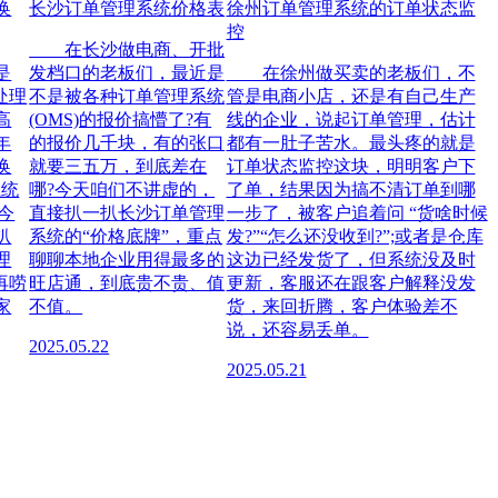
换
长沙订单管理系统价格表
徐州订单管理系统的订单状态监
控
在长沙做电商、开批
是
发档口的老板们，最近是
在徐州做买卖的老板们，不
处理
不是被各种订单管理系统
管是电商小店，还是有自己生产
高
(OMS)的报价搞懵了?有
线的企业，说起订单管理，估计
年
的报价几千块，有的张口
都有一肚子苦水。最头疼的就是
换
就要三五万，到底差在
订单状态监控这块，明明客户下
系统
哪?今天咱们不讲虚的，
了单，结果因为搞不清订单到哪
今
直接扒一扒长沙订单管理
一步了，被客户追着问 “货啥时候
扒
系统的“价格底牌”，重点
发?”“怎么还没收到?”;或者是仓库
理
聊聊本地企业用得最多的
这边已经发货了，但系统没及时
再唠
旺店通，到底贵不贵、值
更新，客服还在跟客户解释没发
家
不值。
货，来回折腾，客户体验差不
说，还容易丢单。
2025.05.22
2025.05.21