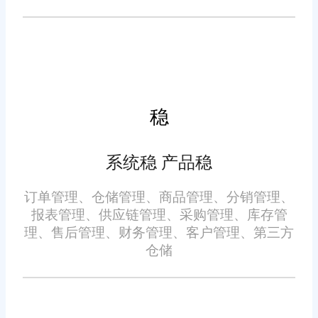
度。
免责声明：本网站尽可能确保发布信息的准确性与可靠性，但不能
保证其完全无误，请您在阅读本网站内容时自行判断真实性，本网
站对于您因信赖该信息引起的损失概不负责。本网站发布的部分内
容，包括但不限于文字、图片、标识、广告、商标、域名等，除特
稳
别标明外，均来源于网络，知识产权归原作者或原出处所有。任何
单位或个人认为本网站中的网页或链接内容可能存在不实内容或涉
嫌侵犯知识产权时，请及时与我们联系，并提供身份证明、权属证
明及详细不实或侵权情况证明，我们将尽快处理。
系统稳 产品稳
订单管理、仓储管理、商品管理、分销管理、
报表管理、供应链管理、采购管理、库存管
理、售后管理、财务管理、客户管理、第三方
仓储