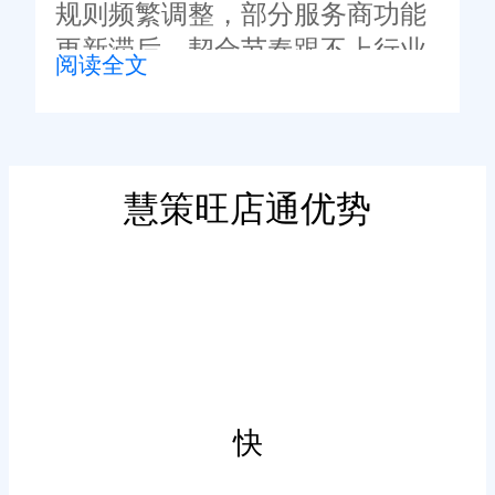
规则频繁调整，部分服务商功能
更新滞后，契合节奏跟不上行业
阅读全文
变动，后续运维隐患较多。旺店
通WMS系统贴合行业新规节奏，
微调仓储流转、单据核验相关逻
辑，减少规则变动带来的运营阻
慧策旺店通优势
满足多类目仓储
力。
不少仓储工具类目单一，仅
适合标品货品，服饰、生鲜、易
碎品这类非标品类适配度偏弱。
旺店通WMS系统贴合多品类仓储
作业习惯，灵活调整入库核验、
快
仓位存放、分拣打包规则，覆盖
主流零售经营类目，满足不同赛