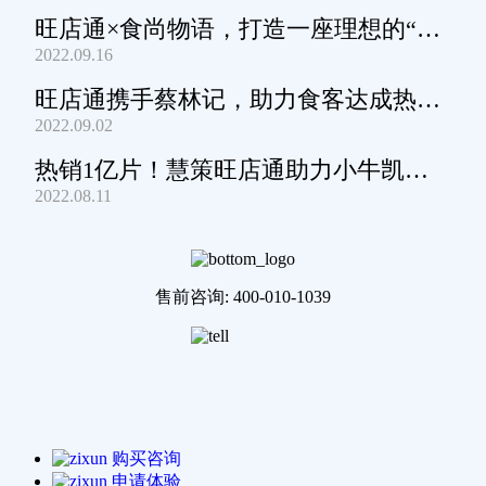
旺店通×食尚物语，打造一座理想的“零
2022.09.16
食王国”
旺店通携手蔡林记，助力食客达成热干
2022.09.02
面自由
热销1亿片！慧策旺店通助力小牛凯西
2022.08.11
通关家庭牛排圈~
售前咨询: 400-010-1039
购买咨询
申请体验