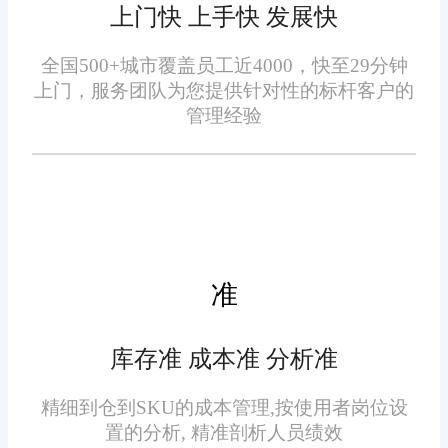
上门快 上手快 发展快
部分仓储系统配置繁琐，上
道商家需求。
线调试周期久，调试阶段打乱正
全国500+城市覆盖员工近4000，快至29分钟
常发货节奏，拉高试错成本。旺
上门，服务团队为您提供针对性的标杆客户的
店通WMS系统简化前期配置流
管理经验
程，复用行业通用仓储模板，缩
短落地磨合周期，减少业务波
动，满足商家快速数字化转型诉
2026年商家选WMS系统，哪
求。
些品牌口碑好热度高?行业口碑源
准
自长期落地兼容能力，而非流量
宣传热度。贴合仓储实操、同步
库存准 成本准 分析准
行业规则、精简落地成本，这类
特质才是仓储系统长效价值，也
精细到仓到SKU的成本管理,按使用者岗位设
是商家选型需要看重的核心维
置的分析, 精准剖析人员绩效