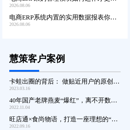
2026.08.06
高效顺畅?
电商ERP系统内置的实用数据报表你都
2026.08.06
知道哪些?
慧策客户案例
卡蛙出圈的背后： 做贴近用户的原创小
2023.03.16
家电
40年国产老牌燕麦“爆红”，离不开数字
2022.11.04
化工具的支撑
旺店通×食尚物语，打造一座理想的“零
2022.09.16
食王国”