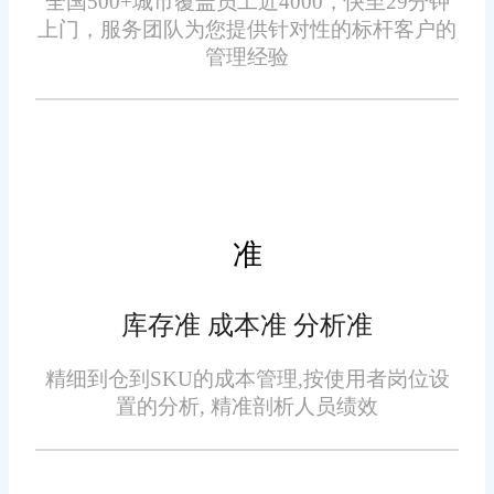
全国500+城市覆盖员工近4000，快至29分钟
率，平稳承接瞬时流量峰值。
上门，服务团队为您提供针对性的标杆客户的
管理经验
高并发场景电商ERP系统如
何选才不卡顿?抗卡顿不靠扩容运
营资源，依靠底层业务调度优
化。把控分流、清存、分链三项
要点，挑选运转轻量化的ERP，
应对流量波动从容，守住大促履
准
约节奏。
库存准 成本准 分析准
精细到仓到SKU的成本管理,按使用者岗位设
免责声明：本网站尽可能确保发布信息的准确性与可靠性，但不能
置的分析, 精准剖析人员绩效
保证其完全无误，请您在阅读本网站内容时自行判断真实性，本网
站对于您因信赖该信息引起的损失概不负责。本网站发布的部分内
容，包括但不限于文字、图片、标识、广告、商标、域名等，除特
别标明外，均来源于网络，知识产权归原作者或原出处所有。任何