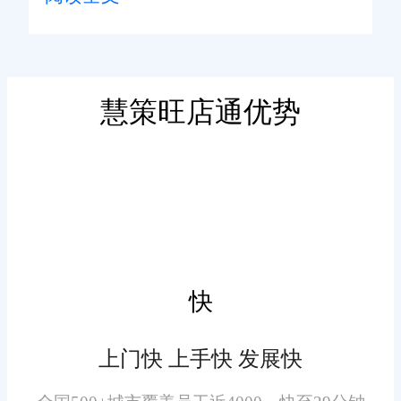
则，优先做好履约类核心业务，
延后报表、后台配置次要业务，
其次核查冗余数据清理机
错开运算压力。
制，长期累积作废工单、过期订
慧策旺店通优势
单、无效日志，占用后台运行资
源，日积月累拖慢日常响应速
度。支持峰值场景的ERP，定期
清理无效缓存数据，释放运行资
源，维持后台轻量化运转。
最后核验渠道分流能力，多
渠道同步爆单时，统一链路抓取
快
订单容易拥堵。拆分渠道对接链
路，分散订单抓取压力，避免单
上门快 上手快 发展快
一链路过载，降低并发卡顿概