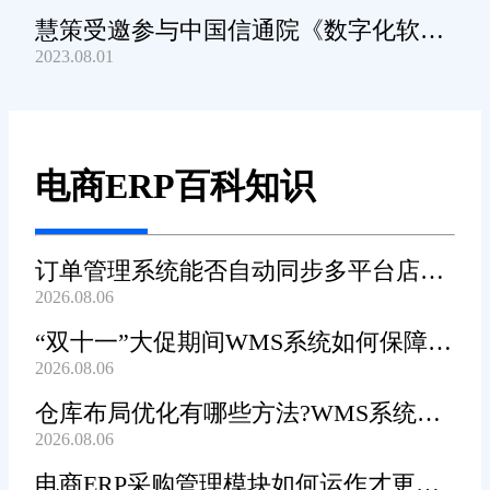
慧策受邀参与中国信通院《数字化软件
2023.08.01
产品及服务能力》规范编制工作
电商ERP百科知识
订单管理系统能否自动同步多平台店铺
2026.08.06
订单?
“双十一”大促期间WMS系统如何保障发
2026.08.06
货效率?
仓库布局优化有哪些方法?WMS系统能
2026.08.06
辅助规划吗?
电商ERP采购管理模块如何运作才更加