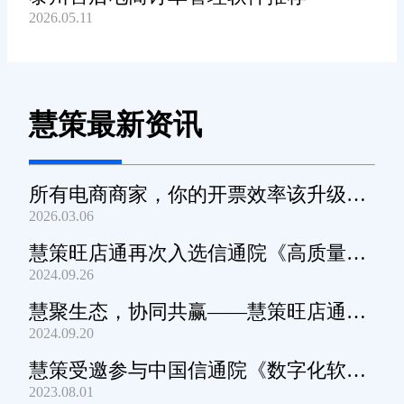
2026.05.11
慧策最新资讯
所有电商商家，你的开票效率该升级
2026.03.06
了！
慧策旺店通再次入选信通院《高质量数
2024.09.26
字化转型产品及服务全景图》
慧聚生态，协同共赢——慧策旺店通生
2024.09.20
态交流会深圳站圆满举办
慧策受邀参与中国信通院《数字化软件
2023.08.01
产品及服务能力》规范编制工作