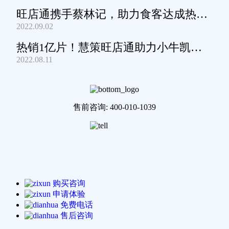
旺店通携手蔡林记，助力食客达成热干
2022.09.02
面自由
热销1亿片！慧策旺店通助力小牛凯西
2022.08.11
通关家庭牛排圈~
售前咨询: 400-010-1039
购买咨询
申请体验
免费电话
售后咨询