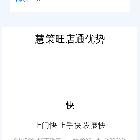
通重构移动端交互逻辑，简化页
面层级，拆分办公场景分区，放
大常用操作按钮，符合手机竖屏
握持习惯，优化触控手感。
慧策旺店通优势
业务功能轻量化
剔除后台调试、参数配置这
类外勤无用功能，保留查单、审
单、库存查询、工单跟进刚需业
务，精简后台冗余板块，减少页
面加载负担，弱化移动端卡顿、
快
加载留白问题。
上门快 上手快 发展快
消息实时推送