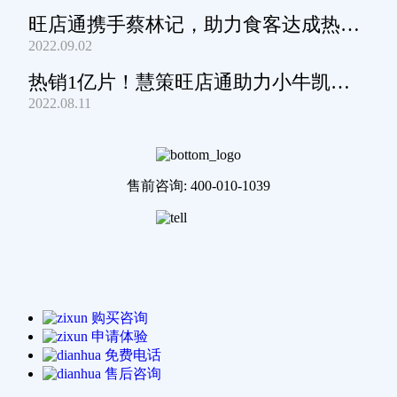
旺店通携手蔡林记，助力食客达成热干
2022.09.02
面自由
热销1亿片！慧策旺店通助力小牛凯西
2022.08.11
通关家庭牛排圈~
售前咨询: 400-010-1039
购买咨询
申请体验
免费电话
售后咨询