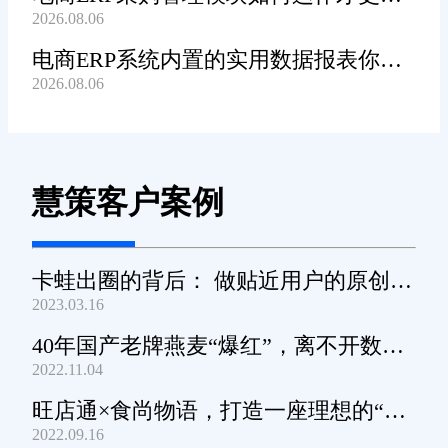
2026.08.06
高效顺畅?
电商ERP系统内置的实用数据报表你都
2026.08.06
知道哪些?
慧策客户案例
卡蛙出圈的背后： 做贴近用户的原创小
2023.03.16
家电
40年国产老牌燕麦“爆红”，离不开数字
2022.11.04
化工具的支撑
旺店通×食尚物语，打造一座理想的“零
2022.09.16
食王国”