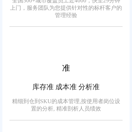
全国500+城市覆盖员工近4000，快至29分钟
订单异常、库存预警、售后
上门，服务团队为您提供针对性的标杆客户的
工单，外勤无法实时接收提醒，
管理经验
容易错过处置时机。旺店通同步
推送业务消息，分类推送紧急事
项，外勤无需常驻后台刷新，及
时处置突发业务，弱化经营风
险。
准
移动端ERP比拼不在于功能
数量，而在于轻量化契合。贴合
外勤办公节奏，弱化场地限制，
库存准 成本准 分析准
盘活碎片工作时间，不用固守办
精细到仓到SKU的成本管理,按使用者岗位设
公工位，也能平稳把控店铺日常
置的分析, 精准剖析人员绩效
业务。