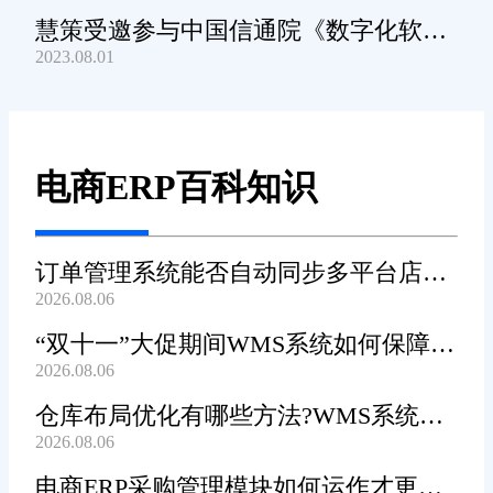
慧策受邀参与中国信通院《数字化软件
2023.08.01
产品及服务能力》规范编制工作
电商ERP百科知识
订单管理系统能否自动同步多平台店铺
2026.08.06
订单?
“双十一”大促期间WMS系统如何保障发
2026.08.06
货效率?
仓库布局优化有哪些方法?WMS系统能
2026.08.06
辅助规划吗?
电商ERP采购管理模块如何运作才更加