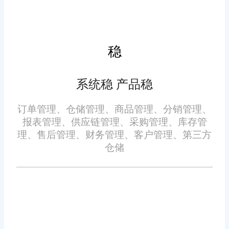
免责声明：本网站尽可能确保发布信息的准确性与可靠性，但不能
保证其完全无误，请您在阅读本网站内容时自行判断真实性，本网
稳
站对于您因信赖该信息引起的损失概不负责。本网站发布的部分内
容，包括但不限于文字、图片、标识、广告、商标、域名等，除特
别标明外，均来源于网络，知识产权归原作者或原出处所有。任何
系统稳 产品稳
单位或个人认为本网站中的网页或链接内容可能存在不实内容或涉
嫌侵犯知识产权时，请及时与我们联系，并提供身份证明、权属证
订单管理、仓储管理、商品管理、分销管理、
明及详细不实或侵权情况证明，我们将尽快处理。
报表管理、供应链管理、采购管理、库存管
理、售后管理、财务管理、客户管理、第三方
仓储