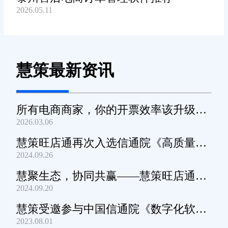
2026.05.11
慧策最新资讯
所有电商商家，你的开票效率该升级
2026.03.06
了！
慧策旺店通再次入选信通院《高质量数
2024.09.26
字化转型产品及服务全景图》
慧聚生态，协同共赢——慧策旺店通生
2024.09.20
态交流会深圳站圆满举办
慧策受邀参与中国信通院《数字化软件
2023.08.01
产品及服务能力》规范编制工作