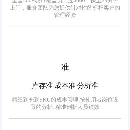
全国500+城市覆盖员工近4000，快至29分钟
台查阅步骤，降低日常客情维护
上门，服务团队为您提供针对性的标杆客户的
负担。
管理经验
进销存客群能力，不在于营
销插件多少，而是贯通货品交易
与用户档案。依托业务数据沉淀
客群标签，兼顾货品管控与用户
运营，平稳提升老客复购比例，
降低获客成本。
准
库存准 成本准 分析准
精细到仓到SKU的成本管理,按使用者岗位设
免责声明：本网站尽可能确保发布信息的准确性与可靠性，但不能
置的分析, 精准剖析人员绩效
保证其完全无误，请您在阅读本网站内容时自行判断真实性，本网
站对于您因信赖该信息引起的损失概不负责。本网站发布的部分内
容，包括但不限于文字、图片、标识、广告、商标、域名等，除特
别标明外，均来源于网络，知识产权归原作者或原出处所有。任何