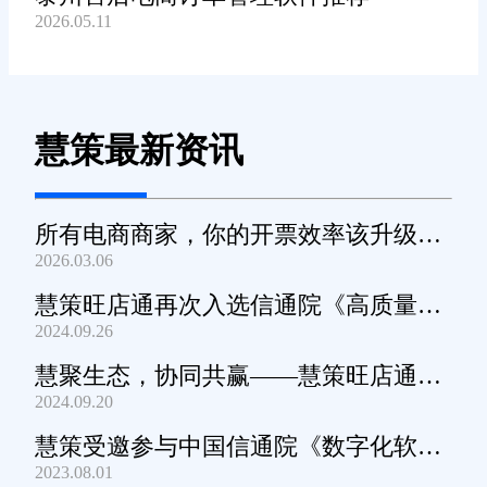
2026.05.11
慧策最新资讯
所有电商商家，你的开票效率该升级
2026.03.06
了！
慧策旺店通再次入选信通院《高质量数
2024.09.26
字化转型产品及服务全景图》
慧聚生态，协同共赢——慧策旺店通生
2024.09.20
态交流会深圳站圆满举办
慧策受邀参与中国信通院《数字化软件
2023.08.01
产品及服务能力》规范编制工作