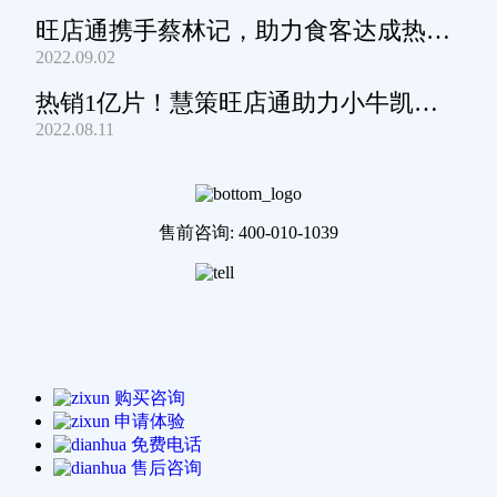
旺店通携手蔡林记，助力食客达成热干
2022.09.02
面自由
热销1亿片！慧策旺店通助力小牛凯西
2022.08.11
通关家庭牛排圈~
售前咨询: 400-010-1039
购买咨询
申请体验
免费电话
售后咨询