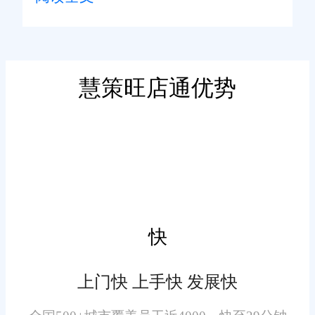
迹，留存消费偏好、下单频次信
息，方便运营针对性维护客情。
2. 货品破损、发货延迟引发
售后纠纷，过往只能单独留存工
慧策旺店通优势
单，无法关联客户档案，二次下
单容易重复产生矛盾。旺店通同
步归档售后问题，关联对应客户
档案，复盘客群投诉诱因，优化
备货与履约流程，弱化同类纠
3. 长期经营累积海量客户信
纷。
息，杂乱台账不利于筛选高价值
快
客源，加大运营工作量。旺店通
规整客源台账，剔除无效访客数
上门快 上手快 发展快
据，梳理有效消费客群，简化后