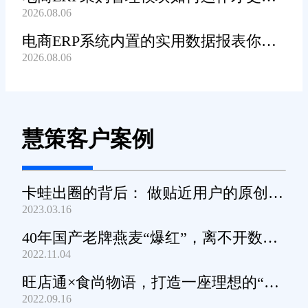
2026.08.06
高效顺畅?
电商ERP系统内置的实用数据报表你都
2026.08.06
知道哪些?
慧策客户案例
卡蛙出圈的背后： 做贴近用户的原创小
2023.03.16
家电
40年国产老牌燕麦“爆红”，离不开数字
2022.11.04
化工具的支撑
旺店通×食尚物语，打造一座理想的“零
2022.09.16
食王国”