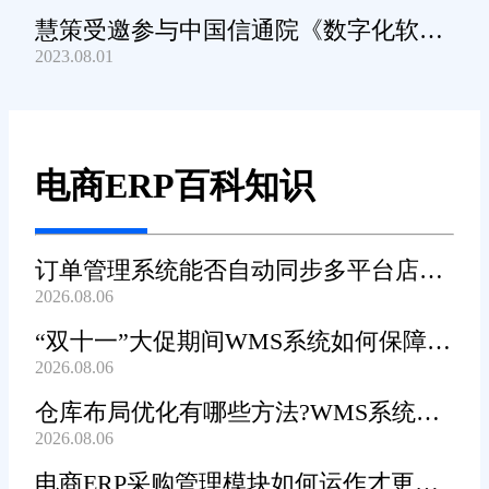
慧策受邀参与中国信通院《数字化软件
2023.08.01
产品及服务能力》规范编制工作
电商ERP百科知识
订单管理系统能否自动同步多平台店铺
2026.08.06
订单?
“双十一”大促期间WMS系统如何保障发
2026.08.06
货效率?
仓库布局优化有哪些方法?WMS系统能
2026.08.06
辅助规划吗?
电商ERP采购管理模块如何运作才更加