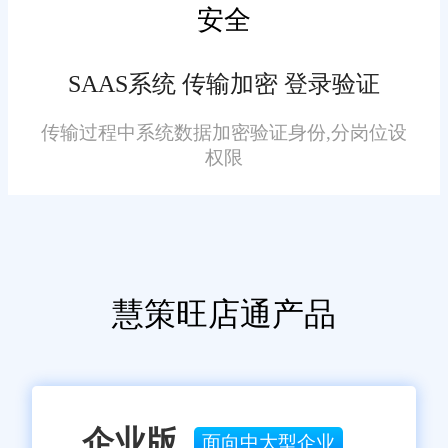
存管理漏洞，优化备货、发货、
安全
订单仓储一体化系统怎么解
退货流程，从管理层面减少库存
决库存同步难题?库存同步难题的
同步问题的发生，实现库存长效
SAAS系统 传输加密 登录验证
本质是订单与仓储数据、流程割
精准管控。
裂，订单仓储一体化系统通过数
传输过程中系统数据加密验证身份,分岗位设
权限
据互通、流程联动、智能管控、
异常预警，全方位解决库存不同
步、不准确、不及时的问题，帮
助电商企业摆脱库存混乱困扰，
实现精细化库存运营。
慧策旺店通产品
免责声明：本网站尽可能确保发布信息的准确性与可靠性，但不能
保证其完全无误，请您在阅读本网站内容时自行判断真实性，本网
站对于您因信赖该信息引起的损失概不负责。本网站发布的部分内
容，包括但不限于文字、图片、标识、广告、商标、域名等，除特
别标明外，均来源于网络，知识产权归原作者或原出处所有。任何
单位或个人认为本网站中的网页或链接内容可能存在不实内容或涉
企业版
面向中大型企业
嫌侵犯知识产权时，请及时与我们联系，并提供身份证明、权属证