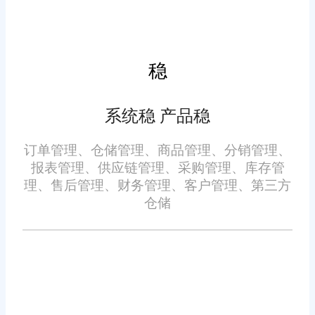
易导致库存数据出现细微偏差，
长期积累会造成严重库存混乱。
订单仓储一体化系统具备库存异
稳
常监控功能，可实时比对订单流
转数据与仓储库存数据，一旦出
系统稳 产品稳
全流程数据追溯，优化库存
现数据偏差、库存异常，系统会
管理
订单管理、仓储管理、商品管理、分销管理、
及时发出预警提醒。
报表管理、供应链管理、采购管理、库存管
理、售后管理、财务管理、客户管理、第三方
一体化系统记录每一次库存
仓储
变动的原因、时间、对应订单，
库存增减全程可追溯，无论是正
常出库、售后退货、库存调拨、
盘点修正，都有完整数据记录。
商家可通过库存变动数据复盘库