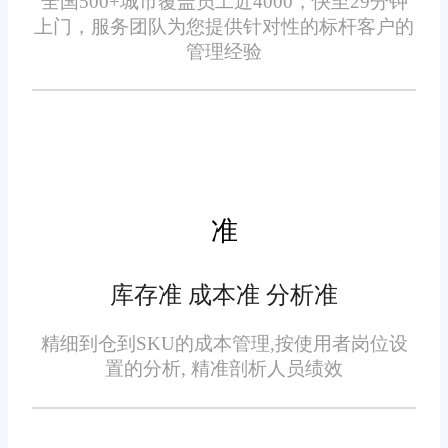
全国500+城市覆盖员工近4000，快至29分钟
订单履约联动，精准锁定库
上门，服务团队为您提供针对性的标杆客户的
台、线下渠道的库存数据均同步
存
管理经验
核心数据库，统一库存统计口
径。
针对预售订单、待付款订
单、锁定订单等特殊场景，普通
库存管理无法精准管控，容易出
现库存占用混乱的问题。订单仓
准
储一体化系统具备智能库存锁定
功能，可根据订单状态自动锁定
库存准 成本准 分析准
对应库存，待订单完成付款、发
异常库存预警，及时修正偏
货后完成库存扣减，订单取消则
精细到仓到SKU的成本管理,按使用者岗位设
差
自动解锁库存。
置的分析, 精准剖析人员绩效
货品出入库失误、售后退货
异常、系统数据延迟等情况，容