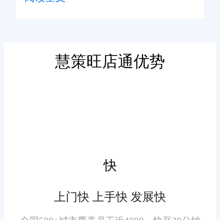
台订单生成后，库存无法及时扣
减，退款退货后库存无法及时回
补，比较易出现超卖、虚假缺货
等问题。订单仓储一体化系统搭
慧策旺店通优势
建了闭环数据链路，消费者下单
统一库存口径，解决多端混
支付后，系统会自动实时扣减对
乱
应货品库存，同步更新所有平台
的库存展示数据。
多平台运营场景中，各店铺
独立展示库存数据，传统管理模
式下多端库存数据不统一，容易
快
出现同一货品多店库存叠加、数
据错乱的情况。一体化系统实现
上门快 上手快 发展快
全域库存统一管控，搭建唯一的
核心库存数据库，所有电商平