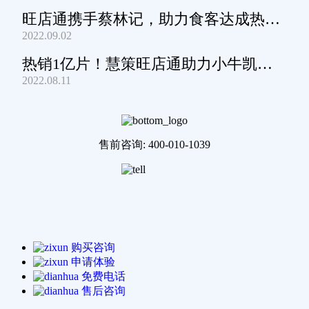
旺店通携手蔡林记，助力食客达成热干
2022.09.02
面自由
热销1亿片！慧策旺店通助力小牛凯西
2022.08.11
通关家庭牛排圈~
售前咨询: 400-010-1039
购买咨询
申请体验
免费电话
售后咨询