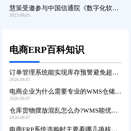
慧策受邀参与中国信通院《数字化软件
2023.08.01
产品及服务能力》规范编制工作
电商ERP百科知识
订单管理系统能实现库存预警避免超卖
2026.08.07
吗?
电商企业为什么需要专业的WMS仓储管
2026.08.07
理系统?
仓库货物摆放混乱怎么办?WMS能优化
2026.08.07
货位吗?
电商ERP系统选购时主要看哪几项核心