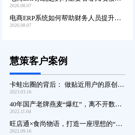
2026.08.07
功能?
电商ERP系统如何帮助财务人员提升对
2026.08.07
账工作效率?
慧策客户案例
卡蛙出圈的背后： 做贴近用户的原创小
2023.03.16
家电
40年国产老牌燕麦“爆红”，离不开数字
2022.11.04
化工具的支撑
旺店通×食尚物语，打造一座理想的“零
2022.09.16
食王国”