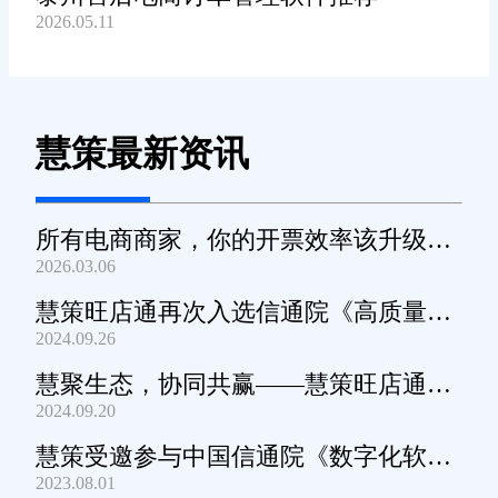
2026.05.11
慧策最新资讯
所有电商商家，你的开票效率该升级
2026.03.06
了！
慧策旺店通再次入选信通院《高质量数
2024.09.26
字化转型产品及服务全景图》
慧聚生态，协同共赢——慧策旺店通生
2024.09.20
态交流会深圳站圆满举办
慧策受邀参与中国信通院《数字化软件
2023.08.01
产品及服务能力》规范编制工作