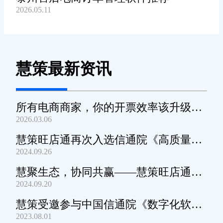
2026.05.11
慧策最新资讯
所有电商商家，你的开票效率该升级
2026.03.06
了！
慧策旺店通再次入选信通院《高质量数
2024.09.26
字化转型产品及服务全景图》
慧聚生态，协同共赢——慧策旺店通生
2024.09.20
态交流会深圳站圆满举办
慧策受邀参与中国信通院《数字化软件
2023.08.01
产品及服务能力》规范编制工作