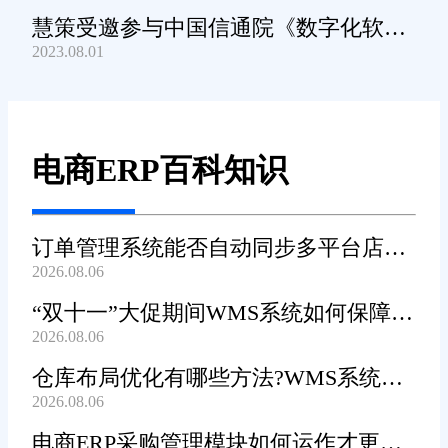
慧策受邀参与中国信通院《数字化软件
2023.08.01
产品及服务能力》规范编制工作
电商ERP百科知识
订单管理系统能否自动同步多平台店铺
2026.08.06
订单?
“双十一”大促期间WMS系统如何保障发
2026.08.06
货效率?
仓库布局优化有哪些方法?WMS系统能
2026.08.06
辅助规划吗?
电商ERP采购管理模块如何运作才更加