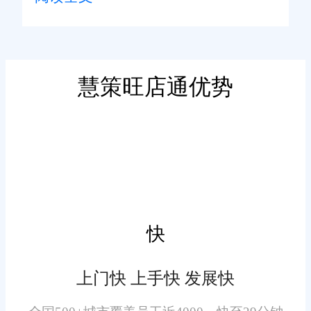
控，可将企业所有线下仓库、前
置仓、区域分仓，与各大电商平
台店铺数据打通整合。所有仓库
的库存数量、货品状态、出入库
慧策旺店通优势
记录、调拨明细，以及各平台店
跨仓智能调配，盘活库存资
铺的订单数据，全部统一汇总至
源
系统后台。
系统具备智能跨仓调拨功
能，可根据各仓库的库存余量、
各平台订单需求，自动识别库存
快
缺口与库存积压点位，生成合理
的跨仓调拨方案。当某一平台订
上门快 上手快 发展快
单对应仓库库存不足时，系统可
快速匹配就近富余仓库，触发调