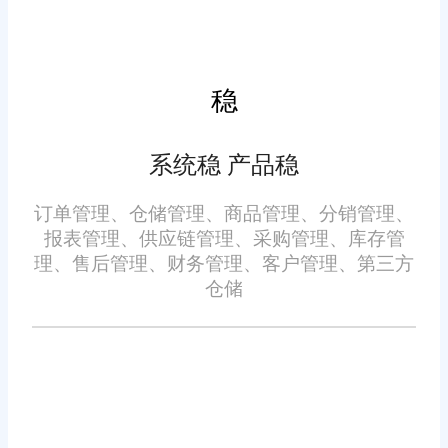
动数据会实时同步至所有电商平
台，减少超卖、漏卖问题。同时
平台订单生成后，系统会根据收
稳
货地址、库存分布，自动匹配发
货仓库，自动生成发货单据，指
系统稳 产品稳
多平台电商ERP软件哪款适
导仓储人员精准发货。
合多仓管理?旺店通多平台电商
订单管理、仓储管理、商品管理、分销管理、
报表管理、供应链管理、采购管理、库存管
ERP针对性解决了多仓多渠道运
理、售后管理、财务管理、客户管理、第三方
营的核心痛点，实现了多仓数据
仓储
统一管控、资源智能调配、订单
精准履约，是适配多平台多仓复
合运营场景的可靠ERP软件。