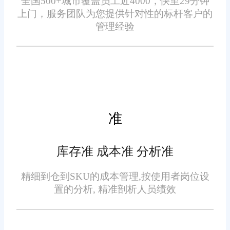
全国500+城市覆盖员工近4000，快至29分钟
分仓精准核算，细化管理维
上门，服务团队为您提供针对性的标杆客户的
拨流程，保障订单正常履约。
度
管理经验
针对多仓运营的精细化管理
需求，系统支持分仓数据独立核
算、独立统计。可分别统计每个
仓库的出入库数据、库存周转情
准
况、发货效率、损耗情况，同时
可关联对应平台的订单营收数
库存准 成本准 分析准
据，清晰掌握每个仓库、每个渠
仓单联动同步，保障履约精
道的运营效益。
精细到仓到SKU的成本管理,按使用者岗位设
准
置的分析, 精准剖析人员绩效
系统实现多仓库存与多平台
订单的实时联动，各仓库库存变