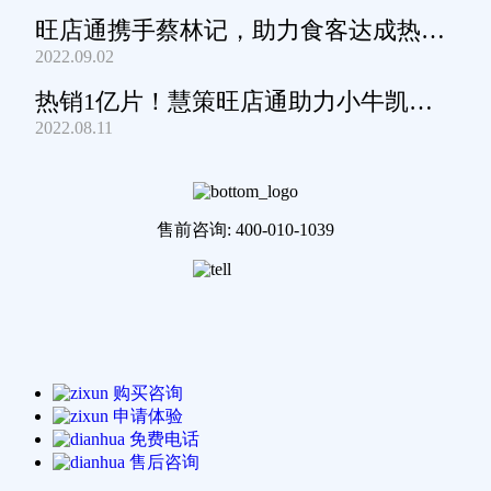
旺店通携手蔡林记，助力食客达成热干
2022.09.02
面自由
热销1亿片！慧策旺店通助力小牛凯西
2022.08.11
通关家庭牛排圈~
售前咨询: 400-010-1039
购买咨询
申请体验
免费电话
售后咨询