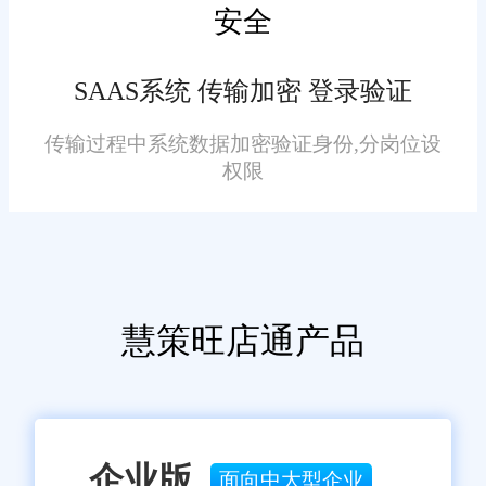
安全
免责声明：本网站尽可能确保发布信息的准确性与可靠性，但不能
保证其完全无误，请您在阅读本网站内容时自行判断真实性，本网
站对于您因信赖该信息引起的损失概不负责。本网站发布的部分内
SAAS系统 传输加密 登录验证
容，包括但不限于文字、图片、标识、广告、商标、域名等，除特
别标明外，均来源于网络，知识产权归原作者或原出处所有。任何
单位或个人认为本网站中的网页或链接内容可能存在不实内容或涉
传输过程中系统数据加密验证身份,分岗位设
嫌侵犯知识产权时，请及时与我们联系，并提供身份证明、权属证
权限
明及详细不实或侵权情况证明，我们将尽快处理。
慧策旺店通产品
企业版
面向中大型企业