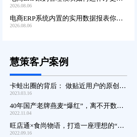
2026.08.06
高效顺畅?
电商ERP系统内置的实用数据报表你都
2026.08.06
知道哪些?
慧策客户案例
卡蛙出圈的背后： 做贴近用户的原创小
2023.03.16
家电
40年国产老牌燕麦“爆红”，离不开数字
2022.11.04
化工具的支撑
旺店通×食尚物语，打造一座理想的“零
2022.09.16
食王国”