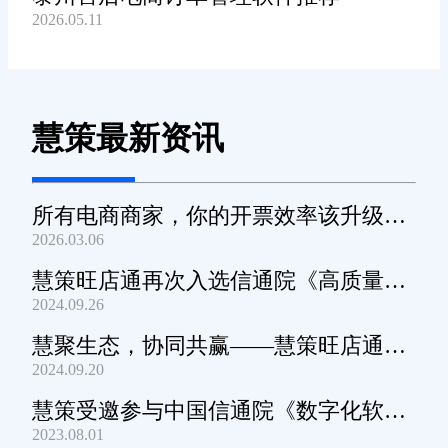
2026.05.11
慧策最新资讯
所有电商商家，你的开票效率该升级
2026.03.06
了！
慧策旺店通再次入选信通院《高质量数
2024.09.26
字化转型产品及服务全景图》
慧聚生态，协同共赢——慧策旺店通生
2024.09.20
态交流会深圳站圆满举办
慧策受邀参与中国信通院《数字化软件
2023.08.01
产品及服务能力》规范编制工作