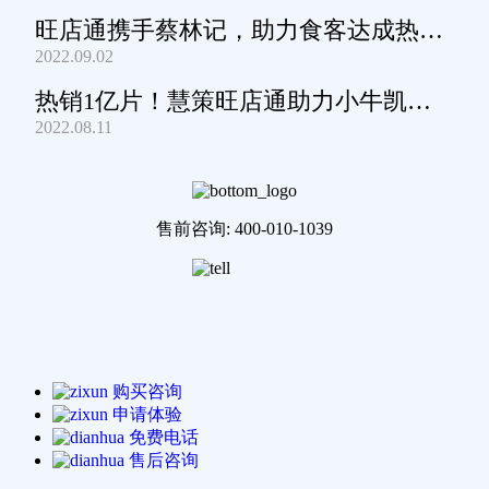
旺店通携手蔡林记，助力食客达成热干
2022.09.02
面自由
热销1亿片！慧策旺店通助力小牛凯西
2022.08.11
通关家庭牛排圈~
售前咨询: 400-010-1039
购买咨询
申请体验
免费电话
售后咨询