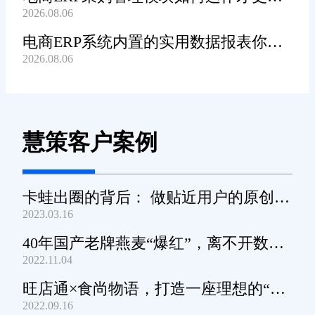
2026.08.06
高效顺畅?
电商ERP系统内置的实用数据报表你都
2026.08.06
知道哪些?
慧策客户案例
卡蛙出圈的背后： 做贴近用户的原创小
2023.03.16
家电
40年国产老牌燕麦“爆红”，离不开数字
2022.11.04
化工具的支撑
旺店通×食尚物语，打造一座理想的“零
2022.09.16
食王国”