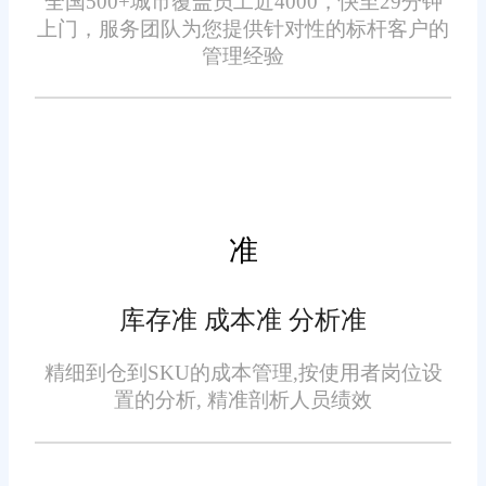
全国500+城市覆盖员工近4000，快至29分钟
证，库存变动即时反映在账面
上门，服务团队为您提供针对性的标杆客户的
上。智能补货建议与库龄分析功
管理经验
德阳电商财务软件用哪个?简
能，帮助商家在最佳时机清理积
化复杂财务流程!相信通过以上内
压、降低损耗，让每一件货物都
容的介绍后大家已经知道了德阳
变成流动的资金而非沉睡的成
电商财务软件用哪个了，大家在
本。
选择电商财务软件的时候切不可
盲目，选对至关重要，希望本文
准
的介绍能对德阳的企业选型带来
帮助，如果大家还有什么疑问的
库存准 成本准 分析准
话可以随时咨询旺店通客服。旺
精细到仓到SKU的成本管理,按使用者岗位设
店通官网客服热线：4000101039
免责声明：本网站尽可能确保发布信息的准确性与可靠性，但不能
置的分析, 精准剖析人员绩效
保证其完全无误，请您在阅读本网站内容时自行判断真实性，本网
站对于您因信赖该信息引起的损失概不负责。本网站发布的部分内
容，包括但不限于文字、图片、标识、广告、商标、域名等，除特
别标明外，均来源于网络，知识产权归原作者或原出处所有。任何