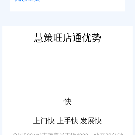
通，每一笔订单从生成到发货、
从退款到结算，全链路数据自动
多平台经营的商家，每月对
流转至财务端，无需人工搬运。
账简直是噩梦。旺店通支持全渠
销售出库自动生成应收凭证，采
慧策旺店通优势
道订单自动聚合，各平台的收
购入库自动匹配应付账款，发票
入、支出、退款、运费一目了
与订单一键关联，效率大幅提
然，自动匹配支付宝、微信、银
升。
行流水与平台账单，差异项标红
提醒，税务端更是省心，系统内
对于德阳做农产品电商的商
置税务计算模块，自动算税、一
家来说，库存管理尤为关键。生
键申报，直连电子税务局，合规
快
鲜易损耗，滞销即亏损。旺店通
风险大幅降低。
的库存管理与财务实时同步，每
上门快 上手快 发展快
一次出入库都自动生成财务凭