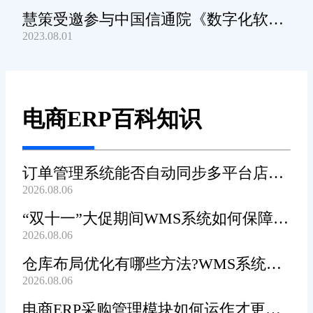
慧策受邀参与中国信通院《数字化软件
2023.08.01
产品及服务能力》规范编制工作
电商ERP百科知识
订单管理系统能否自动同步多平台店铺
2026.08.06
订单?
“双十一”大促期间WMS系统如何保障发
2026.08.06
货效率?
仓库布局优化有哪些方法?WMS系统能
2026.08.06
辅助规划吗?
电商ERP采购管理模块如何运作才更加