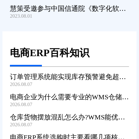
慧策受邀参与中国信通院《数字化软件
2023.08.01
产品及服务能力》规范编制工作
电商ERP百科知识
订单管理系统能实现库存预警避免超卖
2026.08.07
吗?
电商企业为什么需要专业的WMS仓储管
2026.08.07
理系统?
仓库货物摆放混乱怎么办?WMS能优化
2026.08.07
货位吗?
电商ERP系统选购时主要看哪几项核心