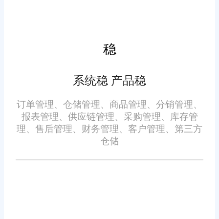
企业多样化的业务需求，助力企
通过上面对北京通州区电商
业拓展国内外市场。
仓库数据管理软件用什么的相关
稳
介绍，希望对您有所帮助。旺店
通作为电商仓库数据管理软件的
系统稳 产品稳
品牌服务商，拥有多年的产品管
理经验和售后服务，保障电商仓
订单管理、仓储管理、商品管理、分销管理、
库数据管理软件的正常使用，欢
报表管理、供应链管理、采购管理、库存管
理、售后管理、财务管理、客户管理、第三方
迎前来咨询!
仓储
免责声明：本网站尽可能确保发布信息的准确性与可靠性，但不能
保证其完全无误，请您在阅读本网站内容时自行判断真实性，本网
站对于您因信赖该信息引起的损失概不负责。本网站发布的部分内
容，包括但不限于文字、图片、标识、广告、商标、域名等，除特
别标明外，均来源于网络，知识产权归原作者或原出处所有。任何
单位或个人认为本网站中的网页或链接内容可能存在不实内容或涉