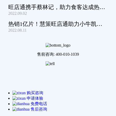
旺店通携手蔡林记，助力食客达成热干
2022.09.02
面自由
热销1亿片！慧策旺店通助力小牛凯西
2022.08.11
通关家庭牛排圈~
售前咨询: 400-010-1039
购买咨询
申请体验
免费电话
售后咨询