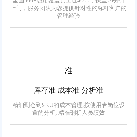
全国500+城市覆盖员工近4000，快至29分钟
效率低、错发率高等问题。通
上门，服务团队为您提供针对性的标杆客户的
过“商品-批次-效期-溯源码”多维
管理经验
4. 旺店通WMS系统还具备强
度绑定，入库时通过PDA扫码快
大的智能货位管理功能。针对通
速录入商品信息，自动关联生产
州区仓储租金高、空间资源紧张
批次与防伪溯源数据，确保了库
的问题，实现了仓储空间利用率
存数据的准确性和可追溯性。
的最大化。高频销售商品被分配
至靠近出库口的便捷货位，低频
准
商品则存放至高层或角落货位，
5. 在生态协同方面，旺店通
有效避免了空间浪费。
库存准 成本准 分析准
WMS系统已实现与顺丰、中通等
物流服务商的API对接，支持多
精细到仓到SKU的成本管理,按使用者岗位设
置的分析, 精准剖析人员绩效
语言、多币种、多税率设置，并
集成了海外仓管理模块。这些功
能使得系统能够满足通州区电商