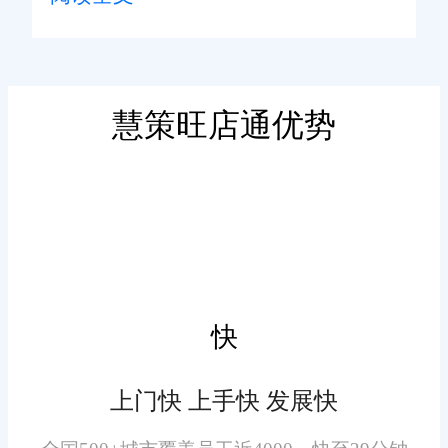
通过智能作业调度与数据分析功
能，能够重构仓储流程，实现全
2. 针对北京通州区企业全渠
链路数字化管理闭环。系统可以
道销售矩阵布局的特点，旺店通
规划最短拣货路径，减少作业人
慧策旺店通优势
WMS系统构建了“一盘货”管理体
员的无效走动，显著提升拣货效
系，实现多渠道库存与订单的实
率，帮助企业轻松实现“当日
时协同。系统无缝对接电商平
达”履约承诺。
台、门店等渠道订单来源，自动
抓取并分配至本地仓、分仓或保
3. 在精细化管理方面，旺店
税仓，同时同步更新库存数据至
通WMS系统同样表现出色。系统
后端系统。
快
支持货品细化管理、无纸化FR作
业、业务防呆机制等功能，有效
上门快 上手快 发展快
解决了仓储作业管理粗犷、工作