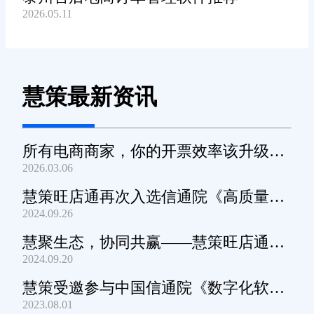
2026.05.11
慧策最新资讯
所有电商商家，你的开票效率该升级
2026.03.06
了！
慧策旺店通再次入选信通院《高质量数
2024.09.26
字化转型产品及服务全景图》
慧聚生态，协同共赢——慧策旺店通生
2024.09.20
态交流会深圳站圆满举办
慧策受邀参与中国信通院《数字化软件
2023.08.01
产品及服务能力》规范编制工作