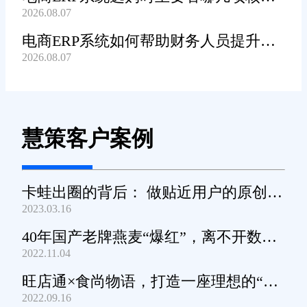
2026.08.07
功能?
电商ERP系统如何帮助财务人员提升对
2026.08.07
账工作效率?
慧策客户案例
卡蛙出圈的背后： 做贴近用户的原创小
2023.03.16
家电
40年国产老牌燕麦“爆红”，离不开数字
2022.11.04
化工具的支撑
旺店通×食尚物语，打造一座理想的“零
2022.09.16
食王国”