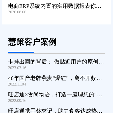
电商ERP系统内置的实用数据报表你都
2026.08.06
知道哪些?
慧策客户案例
卡蛙出圈的背后： 做贴近用户的原创小
2023.03.16
家电
40年国产老牌燕麦“爆红”，离不开数字
2022.11.04
化工具的支撑
旺店通×食尚物语，打造一座理想的“零
2022.09.16
食王国”
旺店通携手蔡林记，助力食客达成热干