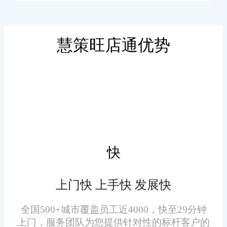
码、版本、印次的精细化管理需
香经济特色的适配能力，成为本
求突出，传统模式易出现库存混
地图书经营数字化转型的优选伙
乱、串货漏记等问题。旺店通针
慧策旺店通优势
伴。
对图书行业特性优化适配能力，
多渠道协同发力，适配全域
支持按多维度精准标记图书信
阅读场景
息，实现每本图书流转状态的全
程追溯，确保库存数据准确可
依托 “书香张店” 线上线下融
查。系统适配 “一区一书城、一
合推广政策，张店区图书销售已
镇一书吧、一村一书屋” 的三级
形成实体门店、线上订购、社群
服务体系，实现跨门店、跨区域
快
分享等多渠道布局，渠道间数据
库存统一管理，支持图书灵活调
割裂成为经营瓶颈。旺店通实现
拨，有效解决 “热门书断货、冷
上门快 上手快 发展快
全渠道订单与库存实时协同，无
门书积压” 的行业痛点。某社区
论读者通过书城门店、社区书屋
全国500+城市覆盖员工近4000，快至29分钟
书店应用后，库存准确率提升至
智能预判需求，助力科学经
上门，服务团队为您提供针对性的标杆客户的
还是线上平台下单，系统均能同