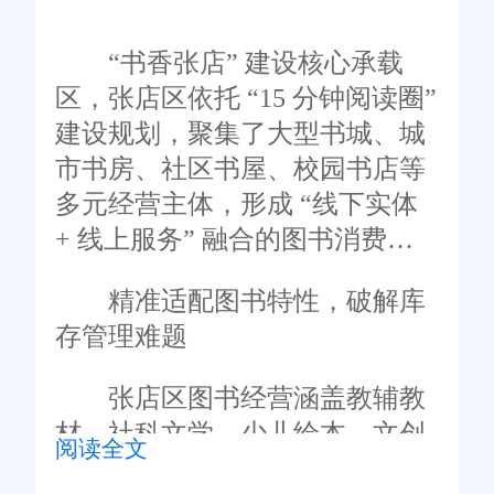
“书香张店” 建设核心承载
区，张店区依托 “15 分钟阅读圈”
建设规划，聚集了大型书城、城
市书房、社区书屋、校园书店等
多元经营主体，形成 “线下实体
+ 线上服务” 融合的图书消费生
态。本地图书经营者普遍面临
精准适配图书特性，破解库
“品类繁杂管理难、多渠道库存割
存管理难题
裂、需求波动应对慢、盘点效率
低” 等痛点，传统管理模式难以
张店区图书经营涵盖教辅教
适配区域全民阅读推广与文化产
材、社科文学、少儿绘本、文创
阅读全文
业升级的发展需求。旺店通深耕
周边等多品类，不同 ISBN 编
图书行业场景，以贴合张店区书