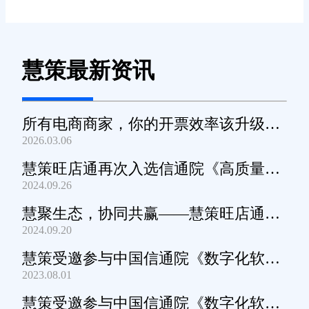
慧策最新资讯
所有电商商家，你的开票效率该升级
2026.03.06
了！
慧策旺店通再次入选信通院《高质量数
2024.09.26
字化转型产品及服务全景图》
慧聚生态，协同共赢——慧策旺店通生
2024.09.20
态交流会深圳站圆满举办
慧策受邀参与中国信通院《数字化软件
2023.08.01
产品及服务能力》规范编制工作
慧策受邀参与中国信通院《数字化软件