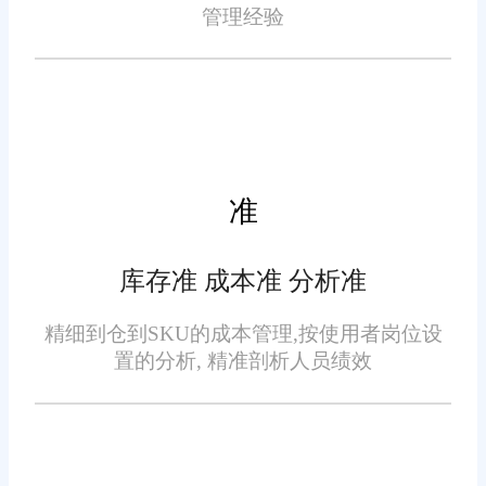
99%，滞销书占比下降 35%，仓
营决策
管理经验
步更新库存状态，从源头避免超
储管理效率显著提升。
卖或缺货问题。针对校园开学
张店区图书消费呈现明显的
季、读书月、节假日等消费高
季节性与政策性波动，开学季教
峰，系统可快速响应集中订单需
辅需求激增、读书节期间大众读
求，保障履约效率。某大型书城
物热销，传统补货模式依赖人工
接入后，多渠道订单处理效率提
准
经验易出现偏差。旺店通基于历
升 50%，读者订单履约满意度达
史销售数据与区域消费规律，智
98%，成功适配 “逛店即提”“线上
库存准 成本准 分析准
能预判市场需求趋势，自动生成
订购线下取货” 等多元消费场
轻量化适配，贴合多元经营
补货建议，帮助经营者提前调配
精细到仓到SKU的成本管理,按使用者岗位设
景。
主体需求
库存。同时，系统可自动识别长
置的分析, 精准剖析人员绩效
期滞销图书并发出预警，助力及
张店区图书经营主体涵盖大
时优化产品结构，降低资金占用
型书城、小型书店、社区书屋等
压力。某校园书店借助这一功
不同规模业态，对系统适配性要