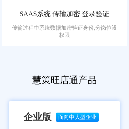
保证其完全无误，请您在阅读本网站内容时自行判断真实性，本网
站对于您因信赖该信息引起的损失概不负责。本网站发布的部分内
SAAS系统 传输加密 登录验证
容，包括但不限于文字、图片、标识、广告、商标、域名等，除特
别标明外，均来源于网络，知识产权归原作者或原出处所有。任何
单位或个人认为本网站中的网页或链接内容可能存在不实内容或涉
传输过程中系统数据加密验证身份,分岗位设
嫌侵犯知识产权时，请及时与我们联系，并提供身份证明、权属证
权限
明及详细不实或侵权情况证明，我们将尽快处理。
慧策旺店通产品
企业版
面向中大型企业