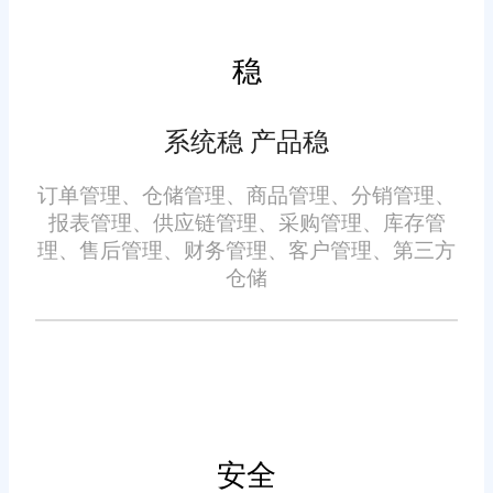
能，开学季缺货率从 28% 降至
求灵活多样。旺店通无需复杂操
4%，备货准确率大幅提升，核心
作即可快速上线，适配不同规模
稳
教辅产品复购率增长 29%，实现
经营者的实际需求，无论是连锁
精准备货与高效周转的双重提
书城的多门店协同管理，还是社
系统稳 产品稳
升。
在 “书香张店” 建设持续深化
区书屋的轻量化运营，都能提供
的背景下，旺店通以图书行业专
订单管理、仓储管理、商品管理、分销管理、
贴合的解决方案。系统简化盘点
报表管理、供应链管理、采购管理、库存管
项适配能力，精准解决本地经营
流程，支持便捷操作，大幅降低
理、售后管理、财务管理、客户管理、第三方
者的核心痛点，通过库存精准管
人工成本，让经营者更专注于阅
仓储
理、多渠道协同、智能需求预判
读推广与服务提升。某城市书房
等核心优势，助力各类图书经营
应用后，盘点周期从 3 天缩短至
主体降本增效，为区域文化产业
4 小时，人力成本降低 60%，有
升级与全民阅读推广筑牢数字化
效契合基层文化服务阵地的运营
根基，成为张店区书香经济高质
需求。
安全
量发展的可靠支撑。
免责声明：本网站尽可能确保发布信息的准确性与可靠性，但不能