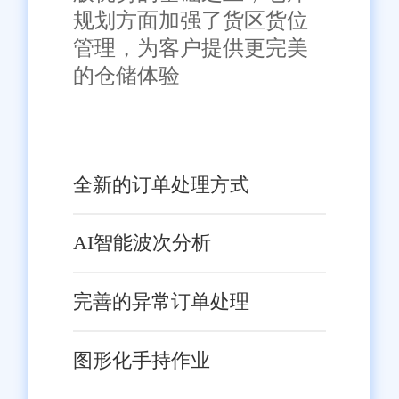
规划方面加强了货区货位
别标明外，均来源于网络，知识产权归原作者或原出处所有。任何
单位或个人认为本网站中的网页或链接内容可能存在不实内容或涉
管理，为客户提供更完美
嫌侵犯知识产权时，请及时与我们联系，并提供身份证明、权属证
的仓储体验
明及详细不实或侵权情况证明，我们将尽快处理。
全新的订单处理方式
AI智能波次分析
完善的异常订单处理
图形化手持作业