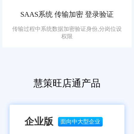
订单的打单时间从 4 小时缩短至
1 小时，大幅提升区域履约效
随着太原跨境电商综试区建
SAAS系统 传输加密 登录验证
率。
设推进，本地机械配件、轻工产
传输过程中系统数据加密验证身份,分岗位设
品等跨境需求逐步增长，打单管
权限
理需应对 “跨境合规申报、多语
言面单、关税信息标注” 等新需
求，旺店通的跨境打单方案在评
测中提前适配：
在合规打单上，旺店通内置
慧策旺店通产品
不同国家 / 地区的合规规则，可
自动提取商品 HS 编码、生成符
合清关要求的申报单据，支持英
文、俄语等多语言面单生成(覆盖
企业版
面向中大型企业
太原主要跨境市场)。某太原跨境