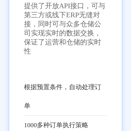
机械配件企业通过该功能，欧美
提供了开放API接口，可与
针对跨境订单的多仓协同打
订单清关时效从 15 天缩短至 6
第三方或线下ERP无缝对
单，旺店通支持太原本地仓与保
天，因面单格式错误导致的清关
接，同时可与众多仓储公
税仓库存实时同步，根据订单类
延误率从 18% 降至 1%;针对关税
司实现实时的数据交换，
型自动选择从本地发货或保税仓
信息标注，系统可根据商品品类
保证了运营和仓储的实时
发货。某太原跨境电商通过该功
与目的地自动计算预估关税，同
性
能，将保税仓订单打单效率提升
步标注在面单上，帮助客户提前
65%，充分享受跨境政策红利，
了解成本，某太原轻工跨境商家
四、实战成效印证排行地
为太原跨境业务拓展提供有力支
通过该功能，客户因关税争议的
位：降本增效成果扎实
撑。
退货率下降 70%。
根据预置条件，自动处理订
旺店通在太原市场的落地案
例，充分印证其评测排行价值：
单
效率层面，本地企业打单效率平
均提升 65% 以上，某食品电商从
1000多种订单执行策略