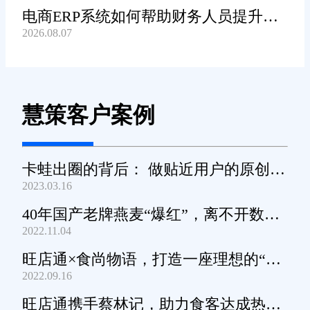
电商ERP系统如何帮助财务人员提升对
2026.08.07
账工作效率?
慧策客户案例
卡蛙出圈的背后： 做贴近用户的原创小
2023.03.16
家电
40年国产老牌燕麦“爆红”，离不开数字
2022.11.04
化工具的支撑
旺店通×食尚物语，打造一座理想的“零
2022.09.16
食王国”
旺店通携手蔡林记，助力食客达成热干