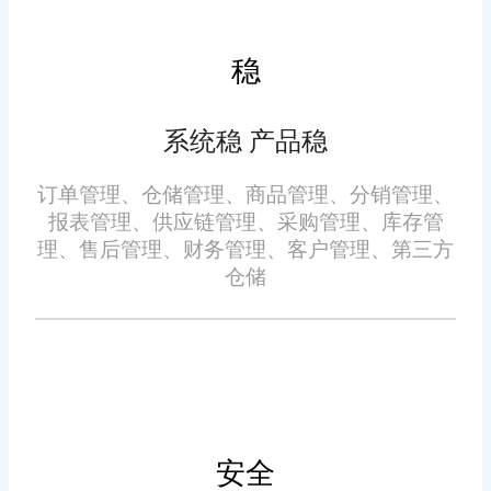
深度整合太原常用的物流资源，
包括本地同城配送、省内干线物
稳
流、全国航空专线，可根据订单
目的地、时效要求自动匹配最优
系统稳 产品稳
物流方案，一键生成对应面单格
式。某太原电商企业，通过该功
订单管理、仓储管理、商品管理、分销管理、
在物流信息同步上，旺店通
能将省内订单匹配公路干线物
报表管理、供应链管理、采购管理、库存管
支持打单后自动向客户推送物流
流，京津冀订单对接航空专线，
理、售后管理、财务管理、客户管理、第三方
轨迹，无需人工告知，某太原服
仓储
物流成本降低 25%，履约时效提
装电商通过该功能，物流咨询量
升 40%;针对区域订单分配，系统
下降 80%，沟通成本显著降低，
支持按 “收货区域” 自动筛选订
充分发挥太原 “中部物流枢纽” 的
单，批量生成对应区域物流面
区位优势。
单，某太原特产电商在产销旺
三、服务跨境业务拓展：设
季，通过批量操作将 3000 单省内
安全
计合规打单方案