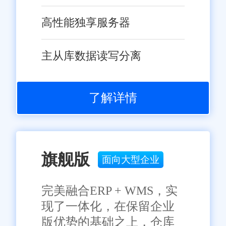
“3 人管打单” 精简为 “1 人统
筹”，人力成本降低 67%;成本层
高性能独享服务器
面，错发率、物流延误率的降低
综合来看，太原电商打单软
与溯源信任度的提升，让企业综
主从库数据读写分离
件评测排行的核心是 “贴合特色
合履约成本平均下降 20%-30%，
产业、适配多物流网络、支撑跨
某跨境企业年节省售后与物流成
境拓展”，旺店通全面满足这些要
了解详情
本超 6 万元;稳定性层面，系统采
求，凭借对本地需求的深度适
用云架构，可支持单日百万级订
配，稳居评测排行前列。对太原
单打单，在农产品产销旺季与电
企业而言，选择旺店通不仅是引
商大促期间仍保持稳定运行，无
旗舰版
面向大型企业
入一款打单工具，更是为特色产
卡顿或数据丢失情况，账实相符
品品牌化与跨境业务拓展搭建了
率稳定在 99% 以上。
完美融合ERP + WMS，实
高效履约的数字化底座，助力在
免责声明：本网站尽可能确保发布信息的准确性与可靠性，但不能
现了一体化，在保留企业
保证其完全无误，请您在阅读本网站内容时自行判断真实性，本网
中部电商竞争中占据优势。
站对于您因信赖该信息引起的损失概不负责。本网站发布的部分内
版优势的基础之上，仓库
容，包括但不限于文字、图片、标识、广告、商标、域名等，除特