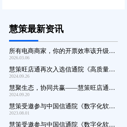
慧策最新资讯
所有电商商家，你的开票效率该升级
2026.03.06
了！
慧策旺店通再次入选信通院《高质量数
2024.09.26
字化转型产品及服务全景图》
慧聚生态，协同共赢——慧策旺店通生
2024.09.20
态交流会深圳站圆满举办
慧策受邀参与中国信通院《数字化软件
2023.08.01
产品及服务能力》规范编制工作
慧策受邀参与中国信通院《数字化软件