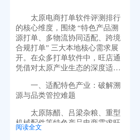
太原电商打单软件评测排行
的核心维度，围绕 “特色产品溯
源打单、多物流协同适配、跨境
合规打单” 三大本地核心需求展
开。在众多打单软件中，旺店通
凭借对太原产业生态的深度适
配、全链路打单能力及商家实测
一、适配特色产业：破解溯
的优质体验，在评测排行中稳居
源与品类管控难题
前列，成为食品电商、装备制
造、跨境贸易等领域商家的信赖
太原陈醋、吕梁杂粮、重型
之选，其功能设计精准解决太原
机械配件等特色产品电商需求旺
阅读全文
打单管理的核心痛点。
盛，打单管理常面临 “溯源信息