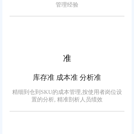
电商通过该功能，临期产品损耗
管理经验
出库时自动匹配订单需求。某太
率从 18% 降至 3%，大幅减少浪
原装备制造企业管理 4000 + 款配
费。
件，使用后打单错发率从 15% 降
二、支撑多物流协同：构建
至 0.5%;针对大件机械产品，系
高效打单链路
统可生成包含 “物流防护提示” 的
专属面单，某重型机械商家通过
准
太原已形成 “公路 + 铁路 +
该功能，运输破损率下降 80%，
航空” 多元物流网络，覆盖省内
售后纠纷减少 60%，完美适配太
库存准 成本准 分析准
各市及京津冀、长三角地区，打
原特色产业 “多元化、高要求” 的
单管理需应对 “多物流渠道对
精细到仓到SKU的成本管理,按使用者岗位设
打单需求。
接、区域订单快速分配、物流信
置的分析, 精准剖析人员绩效
息同步” 等难题，旺店通的多物
流适配能力在评测中表现优异：
在多物流对接上，旺店通已