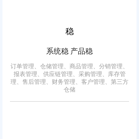
通过对历史退货数据的分析，自
率。
通订单管理系统支持快速质检操
动识别异常退货行为，如频繁退
作。质检人员可在系统中选择质
货的客户或不合理的退货原因，
检结果，如 “质量合格”“轻微瑕
稳
及时预警提示企业进行人工干
疵”“严重损坏” 等，并填写质检
预，有效防范恶意退货风险。同
备注。对于质量合格的商品，系
系统稳 产品稳
时，系统提供可视化的审核界
统自动将其重新入库，更新库存
面，审核人员可直观查看订单、
(四)退货数据分析与优化
数量;对于存在瑕疵的商品，可根
订单管理、仓储管理、商品管理、分销管理、
商品、客户等相关信息，快速做
报表管理、供应链管理、采购管理、库存管
据企业规定进行打折销售、维修
出审核决策。
旺店通系统具备强大的退货
理、售后管理、财务管理、客户管理、第三方
处理或报废等操作，同时系统记
仓储
数据分析功能，通过对退货订单
录处理过程和结果。通过系统的
的详细数据进行统计和分析，如
库存管理功能，企业能够实时掌
退货原因分布、退货率变化趋
握退货商品的库存动态，合理安
势、不同商品退货情况等，生成
排销售和库存策略，避免因退货
可视化报表。企业管理者可通过
商品积压占用仓储空间和资金。