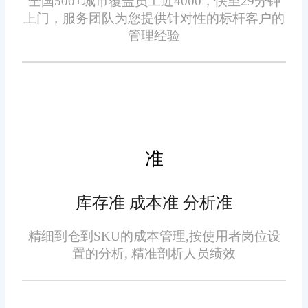
全国500+城市覆盖员工近4000，快至29分钟
乏统一的质检标准，在退货质检
看退货原因、订单详情等信息，
上门，服务团队为您提供针对性的标杆客户的
过程中容易产生争议。再者，退
并进行初步审核。审核通过后，
管理经验
货数据分散，企业难以对退货原
(二)智能退货审核与规则设
系统自动生成退货地址和退货物
因、退货率等数据进行有效分
置
流单号，方便客户寄回商品。当
析，无法针对性地改进产品和服
企业仓储部门收到退货商品时，
旺店通系统支持自定义退货
务，也不利于企业优化库存管理
扫描商品条码即可在系统中完成
审核规则，企业可根据商品类
和营销策略。
签收登记，随后质检人员可在线
准
型、订单金额、客户等级等因
上对商品进行质检评估。若质检
素，设置不同的审核流程和标
合格，系统自动触发退款流程，
准。例如，对于低价值、高退货
库存准 成本准 分析准
与财务系统对接完成退款;若质检
率的商品，可设置自动审核通过;
不合格，系统记录原因并反馈给
精细到仓到SKU的成本管理,按使用者岗位设
对于高价值商品或新客户订单的
置的分析, 精准剖析人员绩效
客服，由客服与客户沟通解决方
(三)高效质检与库存管理
退货申请，则进行人工严格审
案。整个流程无需人工反复传递
核。系统还具备智能审核功能，
信息，大大提高了退货处理效
在退货商品质检环节，旺店