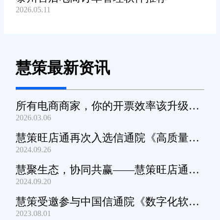
2026.05.11
慧策最新资讯
所有电商商家，你的开票效率该升级
2026.03.06
了！
慧策旺店通再次入选信通院《高质量数
2024.09.26
字化转型产品及服务全景图》
慧聚生态，协同共赢——慧策旺店通生
2024.09.20
态交流会深圳站圆满举办
慧策受邀参与中国信通院《数字化软件
2023.08.01
产品及服务能力》规范编制工作