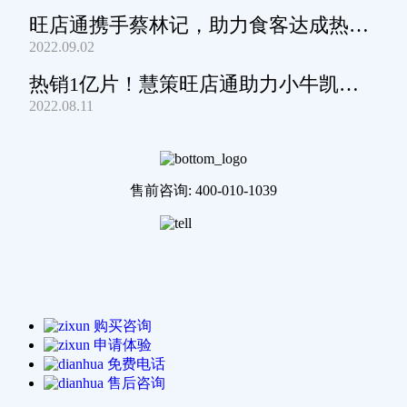
旺店通携手蔡林记，助力食客达成热干
2022.09.02
面自由
热销1亿片！慧策旺店通助力小牛凯西
2022.08.11
通关家庭牛排圈~
售前咨询: 400-010-1039
购买咨询
申请体验
免费电话
售后咨询