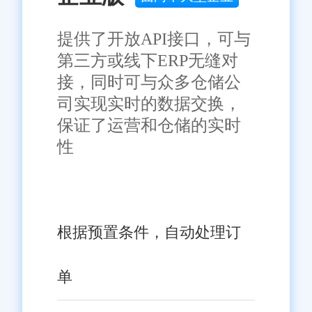
共享和自动处理，打造更加智能
化、高效化的退货处理生态，为
提供了开放API接口，可与
乌鲁木齐企业提供更优质的服务
第三方或线下ERP无缝对
支持，助力企业在市场竞争中稳
免责声明：本网站尽可能确保发布信息的准确性与可靠性，但不能
接，同时可与众多仓储公
保证其完全无误，请您在阅读本网站内容时自行判断真实性，本网
司实现实时的数据交换，
健前行。
站对于您因信赖该信息引起的损失概不负责。本网站发布的部分内
容，包括但不限于文字、图片、标识、广告、商标、域名等，除特
保证了运营和仓储的实时
别标明外，均来源于网络，知识产权归原作者或原出处所有。任何
性
单位或个人认为本网站中的网页或链接内容可能存在不实内容或涉
嫌侵犯知识产权时，请及时与我们联系，并提供身份证明、权属证
明及详细不实或侵权情况证明，我们将尽快处理。
根据预置条件，自动处理订
单