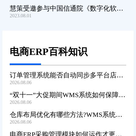
慧策受邀参与中国信通院《数字化软件
2023.08.01
产品及服务能力》规范编制工作
电商ERP百科知识
订单管理系统能否自动同步多平台店铺
2026.08.06
订单?
“双十一”大促期间WMS系统如何保障发
2026.08.06
货效率?
仓库布局优化有哪些方法?WMS系统能
2026.08.06
辅助规划吗?
电商ERP采购管理模块如何运作才更加