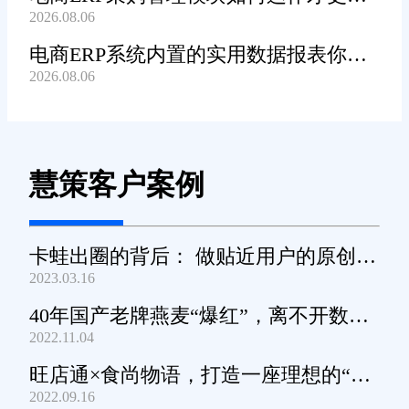
2026.08.06
高效顺畅?
电商ERP系统内置的实用数据报表你都
2026.08.06
知道哪些?
慧策客户案例
卡蛙出圈的背后： 做贴近用户的原创小
2023.03.16
家电
40年国产老牌燕麦“爆红”，离不开数字
2022.11.04
化工具的支撑
旺店通×食尚物语，打造一座理想的“零
2022.09.16
食王国”