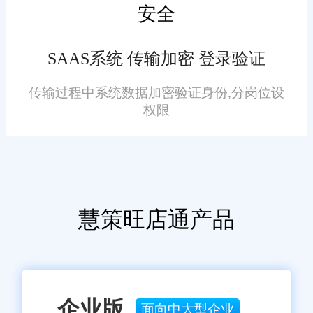
这些报表，深入了解退货问题的
安全
三、未来展望
根源，发现产品质量、售后服
务、商品描述等方面存在的不
SAAS系统 传输加密 登录验证
随着乌鲁木齐电商和零售行
足。例如，通过分析发现某款民
业的持续发展，消费者对售后服
族工艺品因包装问题导致退货率
传输过程中系统数据加密验证身份,分岗位设
务的要求将越来越高。未来，旺
权限
较高，企业可及时改进包装设计;
店通订单管理系统的退货处理功
若某类商品因尺码描述不准确引
能将不断升级完善。系统将进一
发大量退货，则可优化商品详情
步加强人工智能技术的应用，实
页信息。此外，系统还可根据退
现更精准的异常退货识别和智能
货数据分析结果，为企业提供库
这篇文章从多方面展现了旺
慧策旺店通产品
审核决策;通过大数据分析，为企
存预警和采购建议，帮助企业降
店通在乌鲁木齐企业订单退货处
业提供更具前瞻性的退货风险预
低运营风险。
理中的作用。若你想增加案例细
警和产品优化建议。同时，系统
节、调整内容结构，欢迎随时和
还将加强与物流、支付等平台的
我沟通。
企业版
深度融合，实现退货信息的实时
面向中大型企业