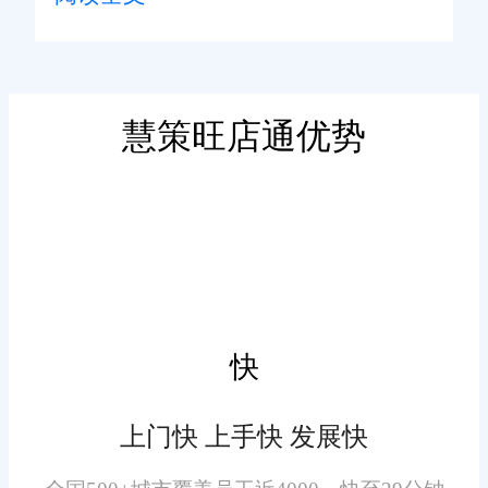
地电商与零售企业在退货处理上
面临诸多挑战。首先，退货流程
复杂且缺乏标准化，从客户发起
退货申请，到企业接收退货商
慧策旺店通优势
品、审核、退款等环节，涉及多
二、旺店通订单管理系统退
个部门和人员，信息传递不及
货处理的核心功能
时、不准确，容易导致处理延
误。例如，某乌鲁木齐本土服装
(一)全流程线上化处理
电商企业，因退货信息在客服、
仓储、财务部门之间传递不畅，
旺店通订单管理系统实现退
经常出现退款延迟，引发客户不
快
货处理全流程线上化。当客户在
满。其次，商品质检难度大，尤
电商平台发起退货申请后，系统
其是一些具有地域特色的商品，
上门快 上手快 发展快
自动将申请信息同步至企业后
如新疆特产、民族工艺品等，缺
台，客服人员可在系统中快速查