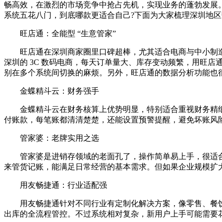
畅高效，在激烈的市场竞争中抢占先机，实现业务的蓬勃发展
系统五花八门，到底哪款更适合自己?下面为大家梳理深圳地
旺店通：全能型 “生意管家”
旺店通在深圳商家圈里口碑超棒，尤其适合电商与中小制造
深圳的 3C 数码电商，每天订单量大、库存变动频繁，用旺
别在多个系统间切换的麻烦。另外，旺店通的数据分析功能也
金蝶精斗云：财务强手
金蝶精斗云在财务核算上优势明显，特别适合重视财务精细
付账款，每笔账都清清楚楚，还能设置预警提醒，避免坏账风
管家婆：老牌实用之选
管家婆是进销存领域的老面孔了，操作简单易上手，很适合
来管货记账，能满足日常经营的基本需求。但如果企业规模扩
用友畅捷通：行业适配强
用友畅捷通针对不同行业有定制化解决方案，像零售、餐饮
出库的全流程管控。不过系统相对复杂，新用户上手可能需要