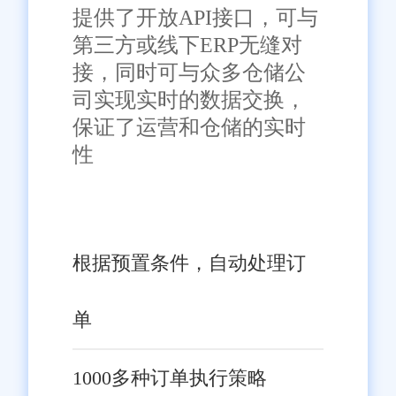
入旺店通系统，实现了采购、销
提供了开放API接口，可与
售、库存等业务流程的自动化管
第三方或线下ERP无缝对
理，库存准确率大幅提升，订单
接，同时可与众多仓储公
结语
处理时间缩短了60%。同时，系
司实现实时的数据交换，
统的数据分析功能帮助企业精准
保证了运营和仓储的实时
旺店通进销存发货系统以其
定位热销商品，优化库存结构，
性
一体化管理、智能化库存控制、
销售额同比增长了30%。这些成
高效订单处理、灵活的价格与促
功案例为更多怀柔区企业提供了
销管理、数据驱动决策以及良好
宝贵的经验借鉴。
的客户服务与技术支持等优势，
根据预置条件，自动处理订
在怀柔区商贸领域展现出强大的
竞争力。对于正在寻求数字化转
单
型的企业而言，选择旺店通不仅
是选择了一款高效的管理工具，
1000多种订单执行策略
更是选择了一个推动企业持续成
免责声明：本网站尽可能确保发布信息的准确性与可靠性，但不能