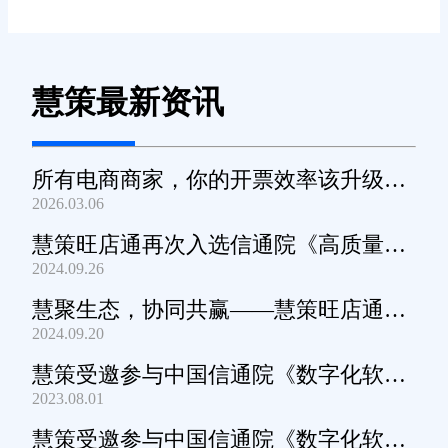
慧策最新资讯
所有电商商家，你的开票效率该升级
2026.03.06
了！
慧策旺店通再次入选信通院《高质量数
2024.09.26
字化转型产品及服务全景图》
慧聚生态，协同共赢——慧策旺店通生
2024.09.20
态交流会深圳站圆满举办
慧策受邀参与中国信通院《数字化软件
2023.08.01
产品及服务能力》规范编制工作
慧策受邀参与中国信通院《数字化软件