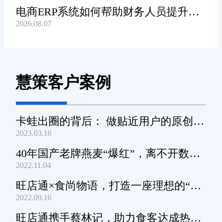
电商ERP系统如何帮助财务人员提升对
2026.08.07
账工作效率?
慧策客户案例
卡蛙出圈的背后： 做贴近用户的原创小
2023.03.16
家电
40年国产老牌燕麦“爆红”，离不开数字
2022.11.04
化工具的支撑
旺店通×食尚物语，打造一座理想的“零
2022.09.16
食王国”
旺店通携手蔡林记，助力食客达成热干