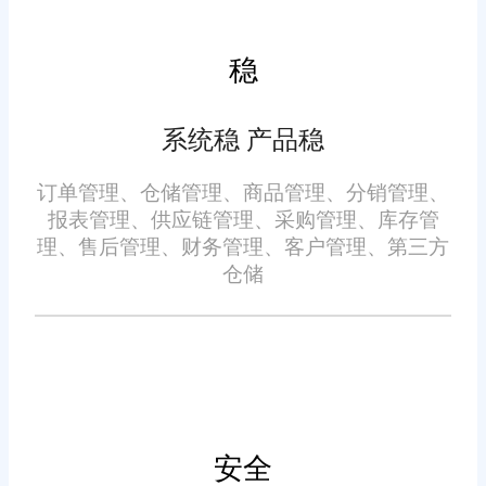
日促销、会员专享优惠还是限时
折扣，都能轻松设置，助力企业
稳
提升销售额。
系统稳 产品稳
数据驱动决策，科学制定经
营策略
订单管理、仓储管理、商品管理、分销管理、
报表管理、供应链管理、采购管理、库存管
理、售后管理、财务管理、客户管理、第三方
系统提供丰富的数据报表和
仓储
分析工具，涵盖销售趋势、库存
周转、客户行为等多维度数据。
企业管理层可以通过这些数据，
更加精准地把握市场动态，制定
科学的经营策略和营销计划。
安全