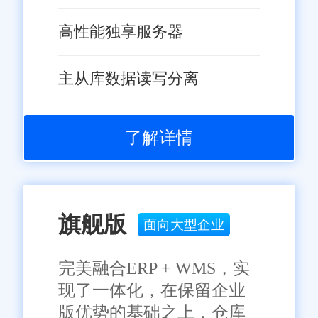
保证其完全无误，请您在阅读本网站内容时自行判断真实性，本网
长、实现数字化转型的强大伙
站对于您因信赖该信息引起的损失概不负责。本网站发布的部分内
高性能独享服务器
伴。在数字经济的大潮中，旺店
容，包括但不限于文字、图片、标识、广告、商标、域名等，除特
别标明外，均来源于网络，知识产权归原作者或原出处所有。任何
通将继续携手怀柔区企业共同探
单位或个人认为本网站中的网页或链接内容可能存在不实内容或涉
主从库数据读写分离
索更多可能开启更加辉煌的未
嫌侵犯知识产权时，请及时与我们联系，并提供身份证明、权属证
明及详细不实或侵权情况证明，我们将尽快处理。
来。
了解详情
旗舰版
面向大型企业
完美融合ERP + WMS，实
现了一体化，在保留企业
版优势的基础之上，仓库