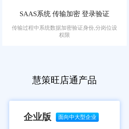
良好的客户服务与技术支持
SAAS系统 传输加密 登录验证
旺店通提供优质的客户服务
与技术支持，无论是初次使用还
传输过程中系统数据加密验证身份,分岗位设
是后续维护，用户在使用过程中
权限
遇到任何问题，都可以随时联系
客服团队寻求帮助。这种贴心的
服务让用户感受到了专业和依
赖，增强了对系统的信任感。
慧策旺店通产品
成功案例分享
在怀柔区，已有多家知名企
业成功部署了旺店通进销存发货
系统，并取得了显著成效。例
企业版
面向中大型企业
如，某知名零售连锁企业通过引