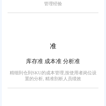
意度
管理经验
系统支持自动化订单处理流
程，从订单接收、审核到拣货、
包装、发货，全程无需人工干
预，大大提高了订单处理速度和
准
准确性。此外，与主流快递公司
的深度集成，实现了电子面单打
库存准 成本准 分析准
印、物流跟踪等功能，让客户和
灵活的价格与促销管理，促
商家都能实时掌握货物动态，提
精细到仓到SKU的成本管理,按使用者岗位设
进销售增长
升客户满意度。
置的分析, 精准剖析人员绩效
旺店通系统允许企业根据市
场需求和竞争态势，灵活调整商
品价格和促销策略。无论是节假