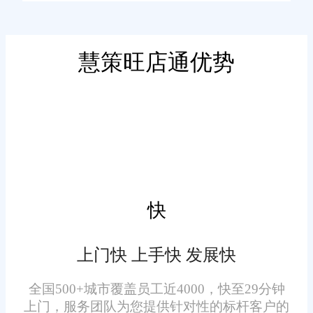
与共享，帮助企业打破了信息孤
岛的困境。这种一体化的管理方
式让企业能够快速响应市场变
慧策旺店通优势
化，把握商机，从而提升整体运
智能化库存控制，优化库存
营效率。
布局
旺店通系统通过先进的算法
和大数据分析，能够自动预测库
存需求，智能补货，有效避免缺
快
货或过剩现象的发生。同时，支
持多仓库管理，优化库存布局，
上门快 上手快 发展快
降低物流成本，确保企业资金流
的健康运转。
全国500+城市覆盖员工近4000，快至29分钟
高效订单处理，提升客户满
上门，服务团队为您提供针对性的标杆客户的