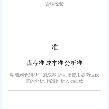
能根据历史销售数据预测未来需
管理经验
求，帮助企业制定合理的补货计
划。
采购管理：集中管理供应商
信息，自动化采购流程，根据库
准
存情况和销售预测智能生成采购
订单，提高采购效率并降低采购
库存准 成本准 分析准
成本。
精细到仓到SKU的成本管理,按使用者岗位设
财务管理：提供全面的财务
置的分析, 精准剖析人员绩效
管理功能，包括应收账款、应付
账款、成本核算等，实时更新财
务数据，支持多货币结算，为企