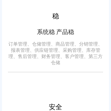
业的财务规划和决策提供有力支
持。
稳
数据分析与报表：内置强大
的数据分析工具，生成各类业务
系统稳 产品稳
报表，帮助企业深入了解经营状
订单管理、仓储管理、商品管理、分销管理、
况，做出更科学的决策。
报表管理、供应链管理、采购管理、库存管
理、售后管理、财务管理、客户管理、第三方
客户关系管理：记录客户的
仓储
详细信息和购买历史，为企业提
供个性化服务和精准营销打下基
础。
三、应用案例与效果
安全