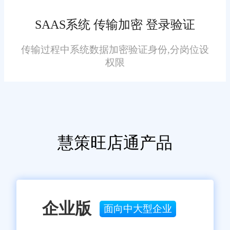
金华一家知名连锁超市在引
入旺店通零售店铺管理系统后，
SAAS系统 传输加密 登录验证
取得了显著的管理改进和业绩提
升。通过系统的智能化库存管理
传输过程中系统数据加密验证身份,分岗位设
权限
功能，该超市实现了对各门店库
存的实时监控和统一调配，有效
避免了断货和积压情况的发生。
四、结语
同时，利用系统的数据分析工
具，管理层能够更准确地制定采
慧策旺店通产品
金华旺店通零售店铺管理系
购计划和营销策略，从而降低了
统以其全面的功能、易用性和智
运营成本并提高了销售额。此
能化分析能力，不仅帮助零售商
外，通过客户关系管理功能，该
家解决了进销存管理的难题，还
超市还能够更好地了解客户需
企业版
提升了整体的运营效率和市场竞
面向中大型企业
求，提供更加个性化的服务，进
争力。未来，随着技术的不断进