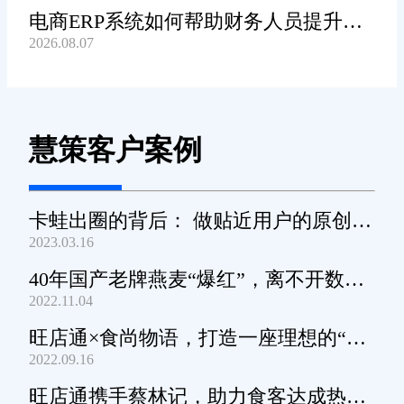
电商ERP系统如何帮助财务人员提升对
2026.08.07
账工作效率?
慧策客户案例
卡蛙出圈的背后： 做贴近用户的原创小
2023.03.16
家电
40年国产老牌燕麦“爆红”，离不开数字
2022.11.04
化工具的支撑
旺店通×食尚物语，打造一座理想的“零
2022.09.16
食王国”
旺店通携手蔡林记，助力食客达成热干