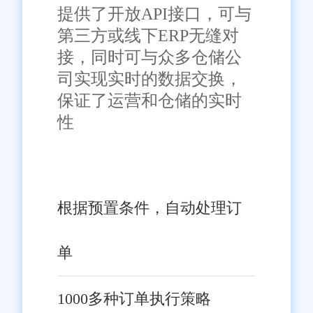
一步提升了客户满意度和忠诚
步和市场的深入开拓，旺店通将
提供了开放API接口，可与
度。
继续为金华乃至全国的零售商家
第三方或线下ERP无缝对
提供更加全面、专业、高效的解
接，同时可与众多仓储公
司实现实时的数据交换，
决方案，助力企业在激烈的市场
免责声明：本网站尽可能确保发布信息的准确性与可靠性，但不能
保证其完全无误，请您在阅读本网站内容时自行判断真实性，本网
保证了运营和仓储的实时
竞争中脱颖而出。
站对于您因信赖该信息引起的损失概不负责。本网站发布的部分内
性
容，包括但不限于文字、图片、标识、广告、商标、域名等，除特
别标明外，均来源于网络，知识产权归原作者或原出处所有。任何
单位或个人认为本网站中的网页或链接内容可能存在不实内容或涉
嫌侵犯知识产权时，请及时与我们联系，并提供身份证明、权属证
明及详细不实或侵权情况证明，我们将尽快处理。
根据预置条件，自动处理订
单
1000多种订单执行策略