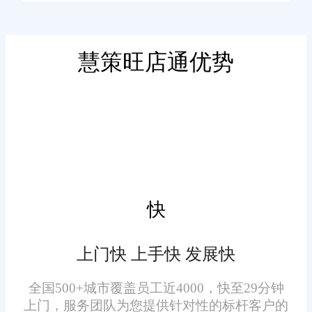
力于通过技术创新帮助企业实现
智能化管理和运营优化。其核心
产品——零售店铺管理系统，集
慧策旺店通优势
二、功能特点
成了订单处理、库存管理、采购
管理、财务管理等多个模块，旨
订单管理：支持多平台订单
在全面提升企业的运营效率和市
的统一管理，自动同步不同电商
场竞争力。
平台的订单信息，确保订单处理
的及时性和准确性。同时，提供
智能筛选和排序功能，帮助企业
快
更好地应对订单高峰。
上门快 上手快 发展快
库存管理：实时监控库存状
态，通过智能预警机制避免库存
全国500+城市覆盖员工近4000，快至29分钟
积压或缺货现象的发生。系统还
上门，服务团队为您提供针对性的标杆客户的