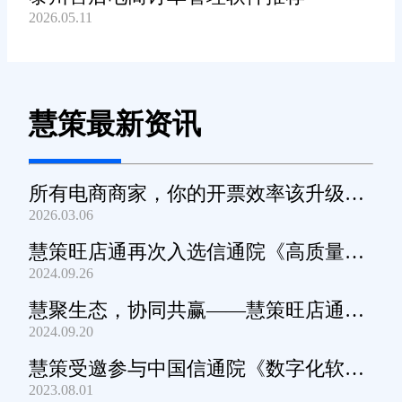
2026.05.11
慧策最新资讯
所有电商商家，你的开票效率该升级
2026.03.06
了！
慧策旺店通再次入选信通院《高质量数
2024.09.26
字化转型产品及服务全景图》
慧聚生态，协同共赢——慧策旺店通生
2024.09.20
态交流会深圳站圆满举办
慧策受邀参与中国信通院《数字化软件
2023.08.01
产品及服务能力》规范编制工作