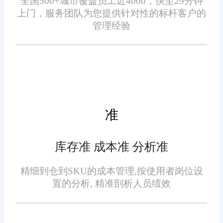
全国500+城市覆盖员工近4000，快至29分钟
上门，服务团队为您提供针对性的标杆客户的
3. 减少人为错误：
管理经验
手动库存管理容易导致人为
错误，例如发货错误或库存记录
不准确。旺店通WMS系统的自动
化功能减少了这些错误的风险，
准
从而提高了库存管理的准确性。
4. 库存成本控制：
库存准 成本准 分析准
库存成本对企业来说是一项
精细到仓到SKU的成本管理,按使用者岗位设
置的分析, 精准剖析人员绩效
重要的考虑因素。通过帮助企业
避免过多库存和减少库存积压，
旺店通WMS系统可以帮助控制库