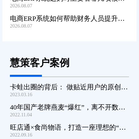
2026.08.07
功能?
电商ERP系统如何帮助财务人员提升对
2026.08.07
账工作效率?
慧策客户案例
卡蛙出圈的背后： 做贴近用户的原创小
2023.03.16
家电
40年国产老牌燕麦“爆红”，离不开数字
2022.11.04
化工具的支撑
旺店通×食尚物语，打造一座理想的“零
2022.09.16
食王国”