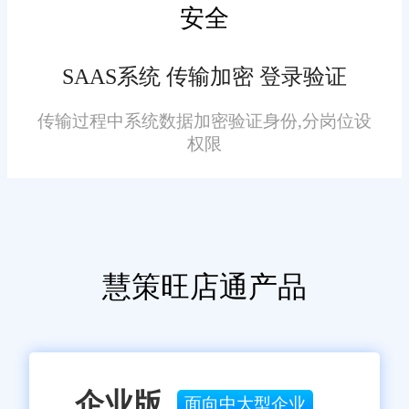
安全
提供了一系列重要好处，包括实
时库存跟踪、自动化库存管理、
SAAS系统 传输加密 登录验证
减少人为错误、库存成本控制、
库存可见性、提高订单履行率、
传输过程中系统数据加密验证身份,分岗位设
库存优化以及数据分析和报告。
权限
通过正确使用这一系统，企业可
免责声明：本网站尽可能确保发布信息的准确性与可靠性，但不能
保证其完全无误，请您在阅读本网站内容时自行判断真实性，本网
以更好地管理和控制库存，提高
站对于您因信赖该信息引起的损失概不负责。本网站发布的部分内
效率，降低成本，并为客户提供
容，包括但不限于文字、图片、标识、广告、商标、域名等，除特
别标明外，均来源于网络，知识产权归原作者或原出处所有。任何
更好的服务。这对于企业的长期
单位或个人认为本网站中的网页或链接内容可能存在不实内容或涉
慧策旺店通产品
成功和竞争力至关重要。
嫌侵犯知识产权时，请及时与我们联系，并提供身份证明、权属证
明及详细不实或侵权情况证明，我们将尽快处理。
企业版
面向中大型企业