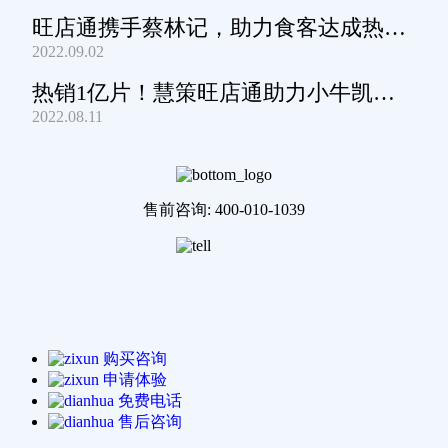
旺店通携手蔡林记，助力食客达成热干
2022.09.02
面自由
热销1亿片！慧策旺店通助力小牛凯西
2022.08.11
通关家庭牛排圈~
售前咨询: 400-010-1039
购买咨询
申请体验
免费电话
售后咨询