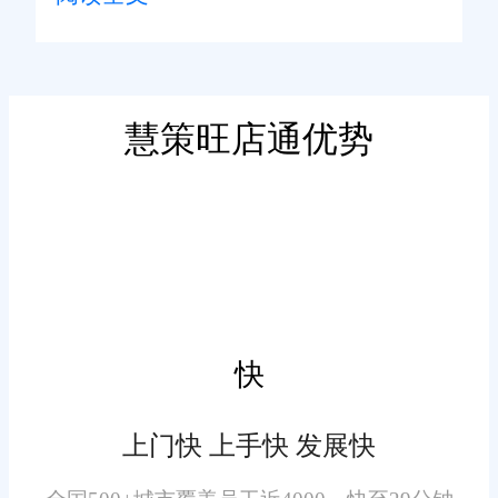
旺店通WMS系统可以实时跟
踪库存的数量和位置。这意味着
企业随时可以了解仓库中有哪些
产品、它们存放在哪里以及数量
慧策旺店通优势
如何。实时库存信息可以减少库
存不足或过多的风险，有助于提
高库存的可用性。
2. 自动化库存管理：
该系统可以自动化库存管理
任务。它可以自动触发补货，当
快
库存低于设定的阈值时，系统会
生成补货订单。这可以帮助企业
上门快 上手快 发展快
保持适度的库存水平，避免了手
动检查库存和补货的繁琐工作。