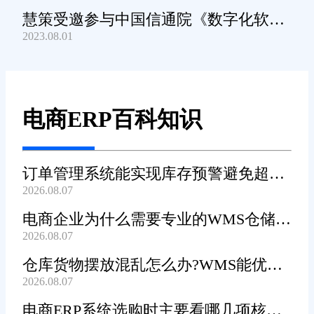
慧策受邀参与中国信通院《数字化软件
2023.08.01
产品及服务能力》规范编制工作
电商ERP百科知识
订单管理系统能实现库存预警避免超卖
2026.08.07
吗?
电商企业为什么需要专业的WMS仓储管
2026.08.07
理系统?
仓库货物摆放混乱怎么办?WMS能优化
2026.08.07
货位吗?
电商ERP系统选购时主要看哪几项核心