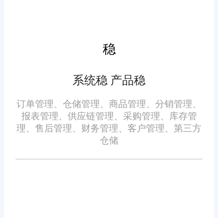
存成本，提高资本效率。
5. 库存可见性：
稳
企业需要对库存有全面的可
系统稳 产品稳
见性，特别是在跨多个仓库或分
布式仓储网络的情况下。旺店通
订单管理、仓储管理、商品管理、分销管理、
WMS系统提供多仓库管理功能，
报表管理、供应链管理、采购管理、库存管
使企业可以在不同仓库之间轻松
理、售后管理、财务管理、客户管理、第三方
仓储
管理库存和货物流动。
关于旺店通WMS系统对管理
库存有什么好处?上面已经给大家
做了介绍，希望对大家有帮助，
旺店通WMS系统为企业管理库存