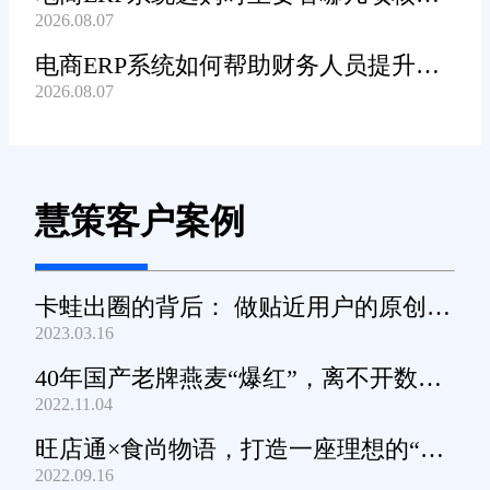
2026.08.07
功能?
电商ERP系统如何帮助财务人员提升对
2026.08.07
账工作效率?
慧策客户案例
卡蛙出圈的背后： 做贴近用户的原创小
2023.03.16
家电
40年国产老牌燕麦“爆红”，离不开数字
2022.11.04
化工具的支撑
旺店通×食尚物语，打造一座理想的“零
2022.09.16
食王国”