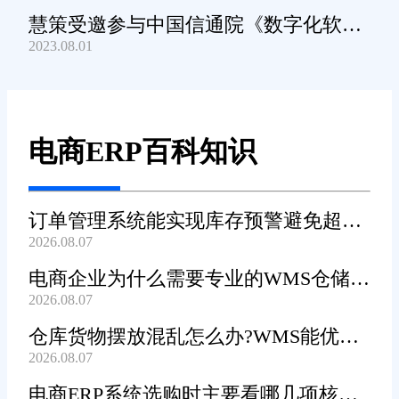
慧策受邀参与中国信通院《数字化软件
2023.08.01
产品及服务能力》规范编制工作
电商ERP百科知识
订单管理系统能实现库存预警避免超卖
2026.08.07
吗?
电商企业为什么需要专业的WMS仓储管
2026.08.07
理系统?
仓库货物摆放混乱怎么办?WMS能优化
2026.08.07
货位吗?
电商ERP系统选购时主要看哪几项核心