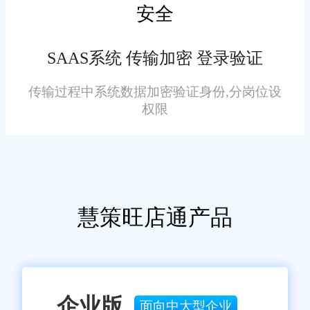
安全
选择一个供应商，能够提供
全面的实施和支持服务。这包括
SAAS系统 传输加密 登录验证
项目管理、培训、数据迁移、用
户支持等。供应商应该有一支经
传输过程中系统数据加密验证身份,分岗位设
验丰富的团队，能够帮助您成功
权限
地部署和维护ERP系统。
常熟ERP管理系统供应商选
择要注意哪些?上面便是旺店通的
相关介绍，希望对大家有帮助，
慧策旺店通产品
选择一个合适的ERP管理系统供
应商需要仔细的计划和研究。考
虑到ERP系统对企业的重要性，
这一决策对业务的长期成功有着
企业版
面向中大型企业