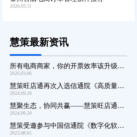
2026.05.11
慧策最新资讯
所有电商商家，你的开票效率该升级
2026.03.06
了！
慧策旺店通再次入选信通院《高质量数
2024.09.26
字化转型产品及服务全景图》
慧聚生态，协同共赢——慧策旺店通生
2024.09.20
态交流会深圳站圆满举办
慧策受邀参与中国信通院《数字化软件
2023.08.01
产品及服务能力》规范编制工作