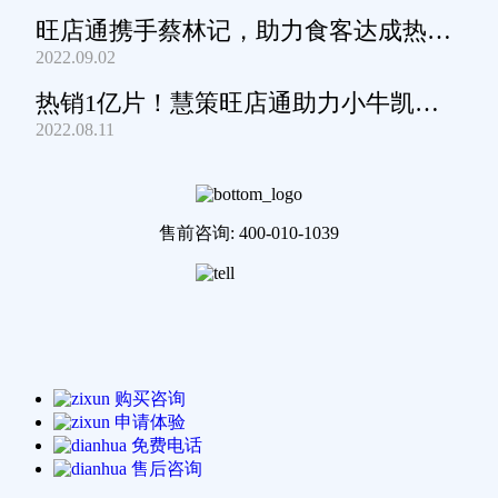
旺店通携手蔡林记，助力食客达成热干
2022.09.02
面自由
热销1亿片！慧策旺店通助力小牛凯西
2022.08.11
通关家庭牛排圈~
售前咨询: 400-010-1039
购买咨询
申请体验
免费电话
售后咨询