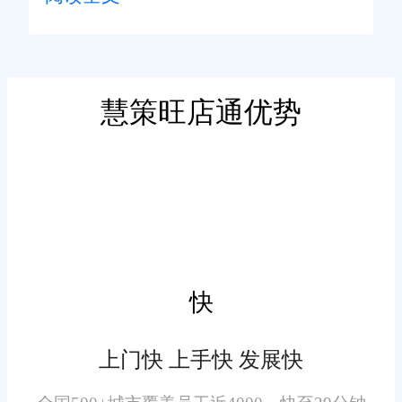
在选择ERP供应商之前，企
业首先需要进行全面的业务需求
分析。了解自身业务的独特特
点、流程和需求是至关重要的。
慧策旺店通优势
这将有助于明确系统所需的功能
和特性，以便在供应商选择过程
中有明确的目标。
2. 供应商的经验和信誉：
选择一个有丰富经验和良好
信誉的供应商至关重要。了解供
快
应商的历史、客户案例以及在
ERP领域的成功项目经验。供应
上门快 上手快 发展快
商应该能够提供参考客户，以便
您可以了解其在实施和支持方面