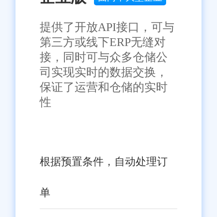
深远的影响。通过考虑上述关键
要点，企业可以更好地选择与其
提供了开放API接口，可与
需求和目标相匹配的ERP供应
免责声明：本网站尽可能确保发布信息的准确性与可靠性，但不能
第三方或线下ERP无缝对
保证其完全无误，请您在阅读本网站内容时自行判断真实性，本网
商，并确保项目的成功实施和运
接，同时可与众多仓储公
站对于您因信赖该信息引起的损失概不负责。本网站发布的部分内
营。
容，包括但不限于文字、图片、标识、广告、商标、域名等，除特
司实现实时的数据交换，
别标明外，均来源于网络，知识产权归原作者或原出处所有。任何
保证了运营和仓储的实时
单位或个人认为本网站中的网页或链接内容可能存在不实内容或涉
嫌侵犯知识产权时，请及时与我们联系，并提供身份证明、权属证
性
明及详细不实或侵权情况证明，我们将尽快处理。
根据预置条件，自动处理订
单