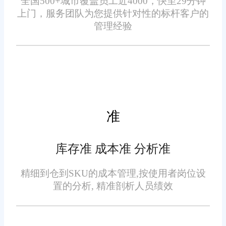
全国500+城市覆盖员工近4000，快至29分钟
的表现。
上门，服务团队为您提供针对性的标杆客户的
3. 技术能力：
管理经验
确保供应商具有必要的技术
能力来支持您的ERP项目。这包
括硬件和软件要求，以及系统的
扩展性和定制能力。考虑到ERP
准
系统通常需要与其他应用程序集
成，供应商还应该具备集成和数
据迁移经验。
库存准 成本准 分析准
4. 产品功能和适用性：
精细到仓到SKU的成本管理,按使用者岗位设
置的分析, 精准剖析人员绩效
供应商的ERP产品必须与您
的业务需求相匹配。仔细研究供
应商的产品特性，确保它包括您