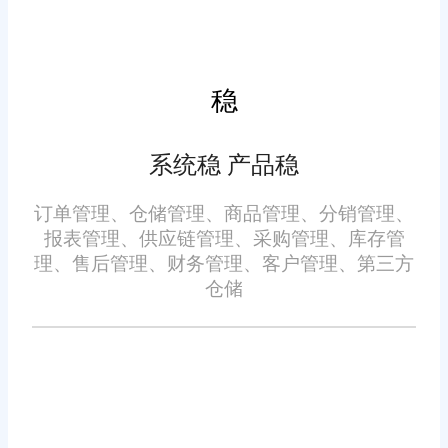
所需的核心功能，并且可以满足
未来的扩展需求。此外，要考虑
ERP系统是否支持您的行业特定
稳
需求。
5. 成本和预算：
系统稳 产品稳
ERP项目的成本是一个重要
订单管理、仓储管理、商品管理、分销管理、
的考虑因素。与供应商明确商定
报表管理、供应链管理、采购管理、库存管
费用和费用结构，包括软件许可
理、售后管理、财务管理、客户管理、第三方
仓储
费用、实施费用、培训费用、维
护和支持费用等。确保项目的预
算计划充分覆盖了所有相关成
本。
6. 实施和支持服务：