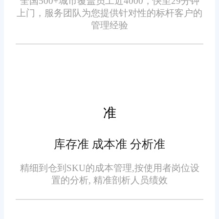
全国500+城市覆盖员工近4000，快至29分钟
情况。
上门，服务团队为您提供针对性的标杆客户的
3. 采购管理
管理经验
服装ERP进销存软件可以对
采购流程进行全面管理，包括采
购需求计划、采购订单生成、供
应商管理等。它能够自动跟踪订
准
单状态，提醒采购人员及时采
购，确保物料及时到货。
库存准 成本准 分析准
4. 销售管理
精细到仓到SKU的成本管理,按使用者岗位设
置的分析, 精准剖析人员绩效
该软件具备完善的销售管理
功能，包括销售订单生成、销售
价格策略、销售业绩分析等。能