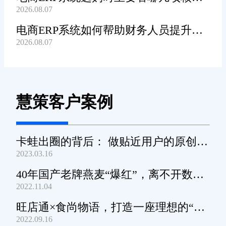
2026.08.07
功能?
电商ERP系统如何帮助财务人员提升对
2026.08.07
账工作效率?
慧策客户案例
卡蛙出圈的背后： 做贴近用户的原创小
2023.03.16
家电
40年国产老牌燕麦“爆红”，离不开数字
2022.11.04
化工具的支撑
旺店通×食尚物语，打造一座理想的“零
2022.09.16
食王国”