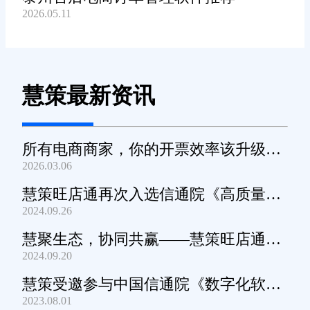
2026.05.11
慧策最新资讯
所有电商商家，你的开票效率该升级
2026.03.06
了！
慧策旺店通再次入选信通院《高质量数
2024.09.26
字化转型产品及服务全景图》
慧聚生态，协同共赢——慧策旺店通生
2024.09.20
态交流会深圳站圆满举办
慧策受邀参与中国信通院《数字化软件
2023.08.01
产品及服务能力》规范编制工作