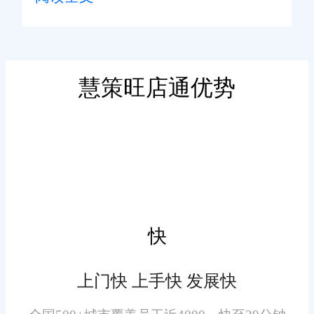
服装ERP进销存软件能够高
效处理订单，包括订单创建、修
改、删除、查询等功能。可以实
现订单的快速生成、自动分配订
慧策旺店通优势
单至仓库、及时更新库存等，从
而提高订单处理效率。
2. 库存管理
库存管理是ERP系统的核心
功能之一。该软件可以实时监控
快
服装库存情况，包括库存数量、
库位、批次等信息。通过库存管
上门快 上手快 发展快
理功能，企业能够合理规划库
存，避免库存积压或库存不足的