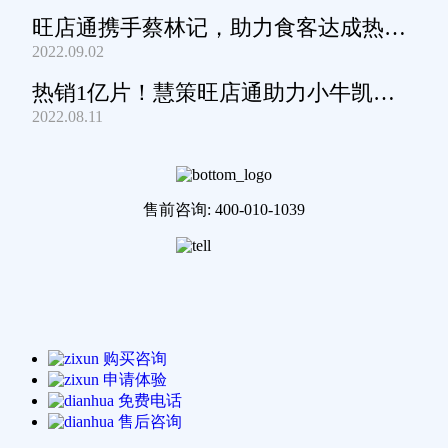
旺店通携手蔡林记，助力食客达成热干
2022.09.02
面自由
热销1亿片！慧策旺店通助力小牛凯西
2022.08.11
通关家庭牛排圈~
售前咨询: 400-010-1039
购买咨询
申请体验
免费电话
售后咨询