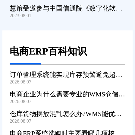
慧策受邀参与中国信通院《数字化软件
2023.08.01
产品及服务能力》规范编制工作
电商ERP百科知识
订单管理系统能实现库存预警避免超卖
2026.08.07
吗?
电商企业为什么需要专业的WMS仓储管
2026.08.07
理系统?
仓库货物摆放混乱怎么办?WMS能优化
2026.08.07
货位吗?
电商ERP系统选购时主要看哪几项核心