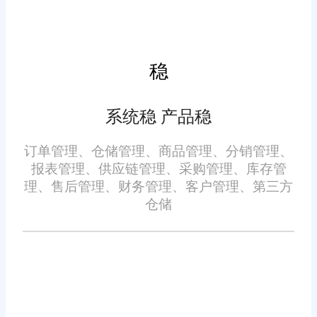
够帮助企业优化销售策略，提高
销售效率。
稳
5. 财务管理
系统稳 产品稳
财务管理模块可以实现财务
数据的准确统计、财务报表的生
订单管理、仓储管理、商品管理、分销管理、
成、费用管理等。它有助于企业
报表管理、供应链管理、采购管理、库存管
实时掌握财务状况，支持企业进
理、售后管理、财务管理、客户管理、第三方
仓储
行财务决策。
以上就是服装erp进销存软件
功能相关介绍，如果你的企业也
需要服装erp进销存，在这里我们
推荐您使用旺店通服装erp，服装