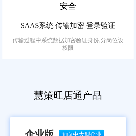
安全
ERP进销存软件具备订单管理、
库存管理、采购管理、销售管
SAAS系统 传输加密 登录验证
理、财务管理、报表分析、智能
分析与决策支持、电子商务集成
传输过程中系统数据加密验证身份,分岗位设
等功能，能够协助服装企业提高
权限
运营效率，实现资源的优化配置
免责声明：本网站尽可能确保发布信息的准确性与可靠性，但不能
保证其完全无误，请您在阅读本网站内容时自行判断真实性，本网
和精准管理。
站对于您因信赖该信息引起的损失概不负责。本网站发布的部分内
容，包括但不限于文字、图片、标识、广告、商标、域名等，除特
别标明外，均来源于网络，知识产权归原作者或原出处所有。任何
单位或个人认为本网站中的网页或链接内容可能存在不实内容或涉
慧策旺店通产品
嫌侵犯知识产权时，请及时与我们联系，并提供身份证明、权属证
明及详细不实或侵权情况证明，我们将尽快处理。
企业版
面向中大型企业