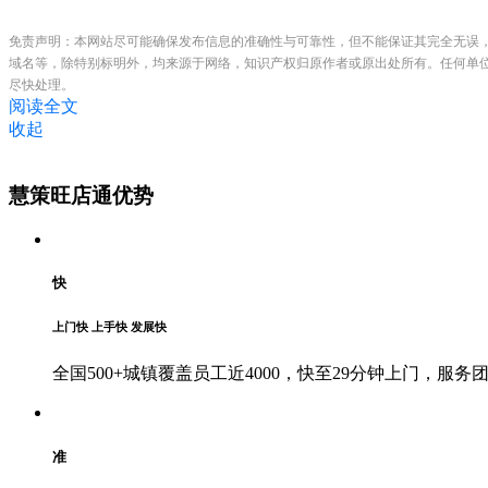
免责声明：本网站尽可能确保发布信息的准确性与可靠性，但不能保证其完全无误
域名等，除特别标明外，均来源于网络，知识产权归原作者或原出处所有。任何单
尽快处理。
阅读全文
收起
慧策旺店通优势
快
上门快 上手快 发展快
全国500+城镇覆盖员工近4000，快至29分钟上门，
准