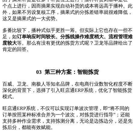
个点上进行，因而摘果实现自动补货的成本将远高于播种。此
外，如果不另设复核工序，摘果式的分拣差错率就很难降低，
这又是摘果式的一大劣势。
多番比较下，播种式似乎更胜一筹。但实际上它也存在一些不
足，如
订单响应时间较长、分拣线操作难度稍大、流程管理难
度较大
等。那么有没有更优的拣货方式呢？卫龙等品牌给出了
肯定的回答。
03
第三种方案：智能拣货
百威、卫龙、南极人等知名品牌，在电商行业数智化程度不断
深化的背景下，选择了引入旺店通ERP系统，优化了智能拣货
模式。
旺店通ERP系统，不仅可以实现订单波次管理，即“将不同的
订单按照某种标准合并为一个波次，对拣货进行指导”；还能
支持多种作业需求，支持拣测分离，无论是边拣边分，还是先
拣后分，都能有效赋能。