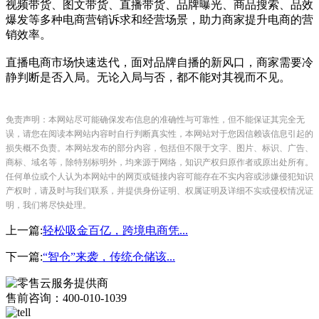
视频带货、图文带货、直播带货、品牌曝光、商品搜索、品效
爆发等多种电商营销诉求和经营场景，助力商家提升电商的营
销效率。
直播电商市场快速迭代，面对品牌自播的新风口，商家需要冷
静判断是否入局。无论入局与否，都不能对其视而不见。
免责声明：本网站尽可能确保发布信息的准确性与可靠性，但不能保证其完全无
误，请您在阅读本网站内容时自行判断真实性，本网站对于您因信赖该信息引起的
损失概不负责。本网站发布的部分内容，包括但不限于文字、图片、标识、广告、
商标、域名等，除特别标明外，均来源于网络，知识产权归原作者或原出处所有。
任何单位或个人认为本网站中的网页或链接内容可能存在不实内容或涉嫌侵犯知识
产权时，请及时与我们联系，并提供身份证明、权属证明及详细不实或侵权情况证
明，我们将尽快处理。
上一篇
:
轻松吸金百亿，跨境电商凭...
下一篇
:
“智仓”来袭，传统仓储该...
售前咨询：400-010-1039