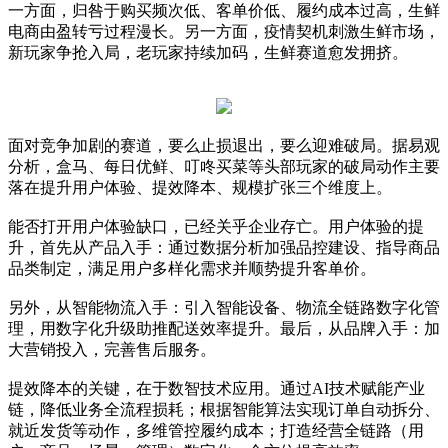
一方面，归咎于购买频次低、客单价低、履约成本过高，生鲜
电商由盈转亏过程漫长。另一方面，疫情契机刺激生鲜市场，
新玩家争抢入局，老玩家持续加码，生鲜赛道愈发拥挤。
面对竞争加剧的赛道，要么止损退出，要么迎难破局。据易观
分析，盒马、每日优鲜、叮咚买菜等头部玩家的破局动作主要
落在提升用户体验、提效降本、规模扩张三个维度上。
能否打开用户体验缺口，已经关乎企业存亡。用户体验的提
升，首先从产品入手：通过数据分析加强品控建设、指导商品
品类制定，满足用户多样化需求并顺势提升客单价。
另外，从智能物流入手：引入智能设备、物流全链路数字化管
理，用数字化升级助推配送效率提升。最后，从品牌入手：加
大营销投入，完善售后服务。
提效降本的关键，在于数智技术应用。通过AI技术赋能产业
链，降低业务全流程损耗；根据智能算法实现订单自动拆分、
就近发货等动作，多维管控履约成本；打造经营全链路（用