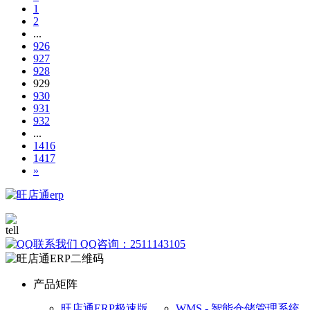
1
2
...
926
927
928
929
930
931
932
...
1416
1417
»
400-010-1039
QQ咨询：2511143105
产品矩阵
旺店通ERP极速版
WMS - 智能仓储管理系统