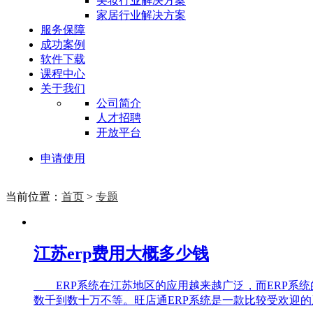
美妆行业解决方案
家居行业解决方案
服务保障
成功案例
软件下载
课程中心
关于我们
公司简介
人才招聘
开放平台
申请使用
当前位置：
首页
>
专题
江苏erp费用大概多少钱
ERP系统在江苏地区的应用越来越广泛，而ERP系统
数千到数十万不等。旺店通ERP系统是一款比较受欢迎