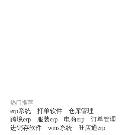
TOP商家在用的ERP打
单软件
涵盖了多平台多店铺管理、订单
管理、货品管
理、仓储管理等主流电商模块
热门推荐
erp系统
打单软件
仓库管理
跨境erp
服装erp
电商erp
订单管理
进销存软件
wms系统
旺店通erp