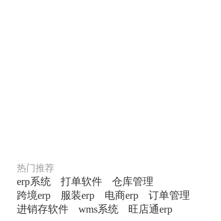
TOP商家在用的ERP打
单软件
涵盖了多平台多店铺管理、订单
管理、货品管
理、仓储管理等主流电商模块
热门推荐
erp系统
打单软件
仓库管理
跨境erp
服装erp
电商erp
订单管理
进销存软件
wms系统
旺店通erp