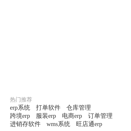
TOP商家在用的ERP打
单软件
涵盖了多平台多店铺管理、订单
管理、货品管
理、仓储管理等主流电商模块
热门推荐
erp系统
打单软件
仓库管理
跨境erp
服装erp
电商erp
订单管理
进销存软件
wms系统
旺店通erp