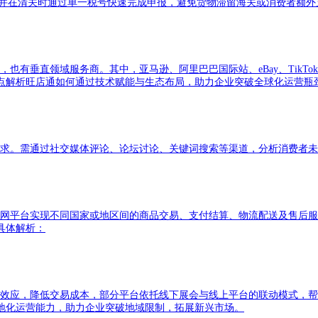
，并在清关时通过单一税号快速完成申报，避免货物滞留海关或消费者额外
垂直领域服务商。其中，亚马逊、阿里巴巴国际站、eBay、TikTok 
点解析旺店通如何通过技术赋能与生态布局，助力企业突破全球化运营瓶
需求。需通过社交媒体评论、论坛讨论、关键词搜索等渠道，分析消费者
联网平台实现不同国家或地区间的商品交易、支付结算、物流配送及售后
具体解析：
模效应，降低交易成本，部分平台依托线下展会与线上平台的联动模式，帮
地化运营能力，助力企业突破地域限制，拓展新兴市场。