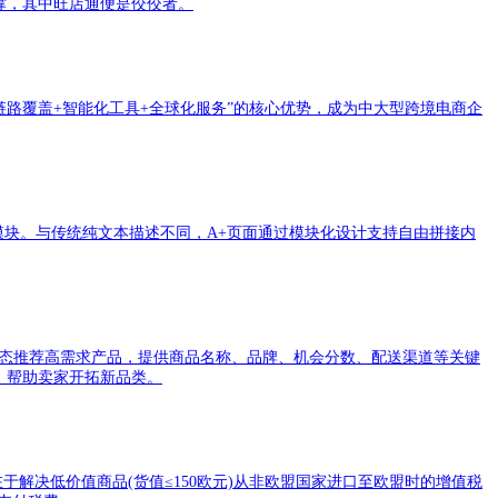
撑，其中旺店通便是佼佼者。
路覆盖+智能化工具+全球化服务”的核心优势，成为中大型跨境电商企
模块。与传统纯文本描述不同，A+页面通过模块化设计支持自由拼接内
动态推荐高需求产品，提供商品名称、品牌、机会分数、配送渠道等关键
，帮助卖家开拓新品类。
核心目标在于解决低价值商品(货值≤150欧元)从非欧盟国家进口至欧盟时的增值税