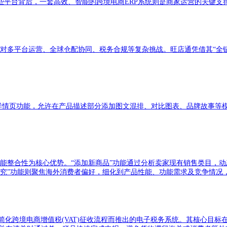
些平台背后，一套高效、智能的跨境电商ERP系统则是商家运营的关键支
对多平台运营、全球仓配协同、税务合规等复杂挑战。旺店通凭借其“全链
品详情页功能，允许在产品描述部分添加图文混排、对比图表、品牌故事等
能整合性为核心优势。“添加新商品”功能通过分析卖家现有销售类目，
研究”功能则聚焦海外消费者偏好，细化到产品性能、功能需求及竞争情况
式进口服务)是欧盟为简化跨境电商增值税(VAT)征收流程而推出的电子税务系统。其