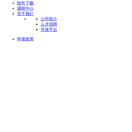
软件下载
课程中心
关于我们
公司简介
人才招聘
开放平台
申请使用
当前位置：
首页
>
跨境erp
旺店通跨境版erp，
跨境电商的进销存管理和经营分析专家