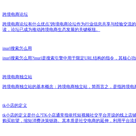
跨境电商论坛
跨境电商论坛有什么优点?跨境电商论坛作为行业信息共享与经验交流
读，论坛已成为推动跨境电商生态发展的关键枢纽。
inurl搜索怎么用
inurl搜索怎么用?inurl是搜索引擎中用于限定URL结构的指令，
跨境电商独立站
跨境电商独立站的基本概念：跨境电商独立站，简而言之，是指跨境电商
tk小店的定义
tk小店的定义是什么?TK小店通常指依托短视频社交平台开设的线上
购买欲望，缩短消费决策链路。其本质是社交电商的延伸，利用平台流