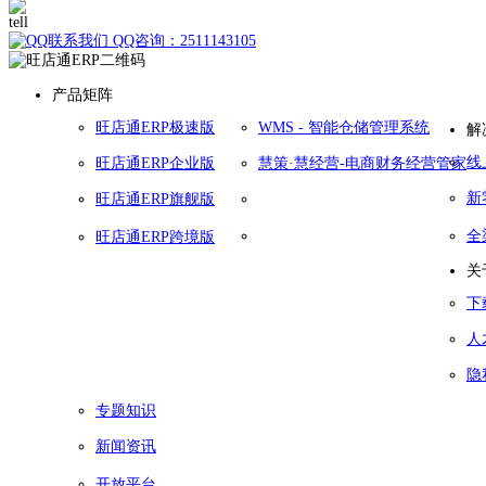
400-010-1039
QQ咨询：2511143105
产品矩阵
旺店通ERP极速版
WMS - 智能仓储管理系统
解
线
旺店通ERP企业版
慧策·慧经营-电商财务经营管家
新
旺店通ERP旗舰版
全
旺店通ERP跨境版
关
下
人
隐
专题知识
新闻资讯
开放平台