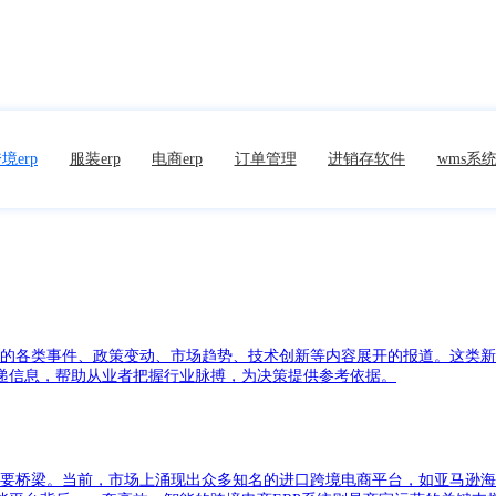
境erp
服装erp
电商erp
订单管理
进销存软件
wms系
生的各类事件、政策变动、市场趋势、技术创新等内容展开的报道。这类
递信息，帮助从业者把握行业脉搏，为决策提供参考依据。
重要桥梁。当前，市场上涌现出众多知名的进口跨境电商平台，如亚马逊